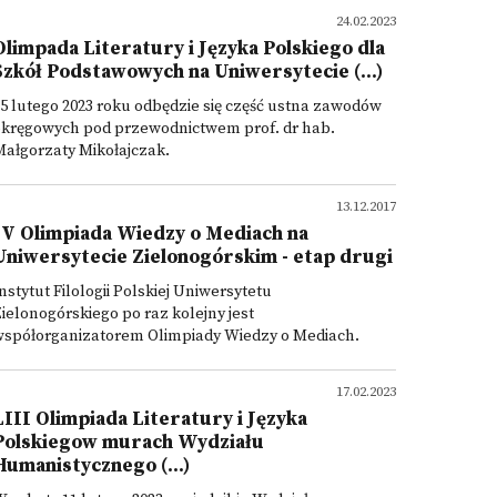
24.02.2023
Olimpada Literatury i Języka Polskiego dla
Szkół Podstawowych na Uniwersytecie (...)
5 lutego 2023 roku odbędzie się część ustna zawodów
okręgowych pod przewodnictwem prof. dr hab.
Małgorzaty Mikołajczak.
13.12.2017
IV Olimpiada Wiedzy o Mediach na
Uniwersytecie Zielonogórskim - etap drugi
nstytut Filologii Polskiej Uniwersytetu
ielonogórskiego po raz kolejny jest
współorganizatorem Olimpiady Wiedzy o Mediach.
17.02.2023
LIII Olimpiada Literatury i Języka
Polskiegow murach Wydziału
Humanistycznego (...)