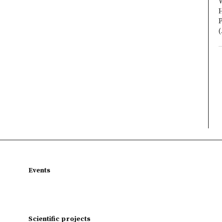
W
P
(
Events
Scientific projects