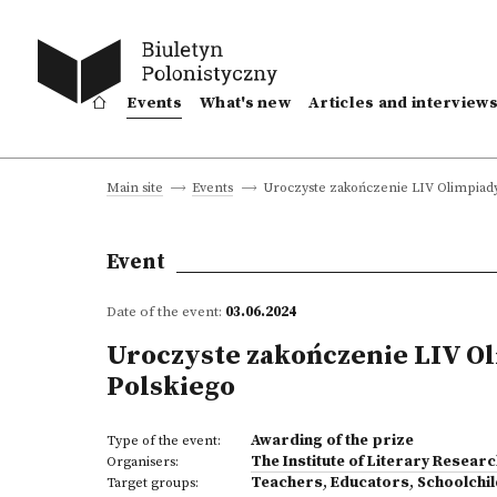
Events
What's new
Articles and interview
Uroczyste zakończenie LIV Olimpiady 
Main site
Events
Event
Date of the event:
03.06.2024
Uroczyste zakończenie LIV Ol
Polskiego
Awarding of the prize
Type of the event:
The Institute of Literary Resear
Organisers:
Teachers
,
Educators
,
Schoolchi
Target groups: