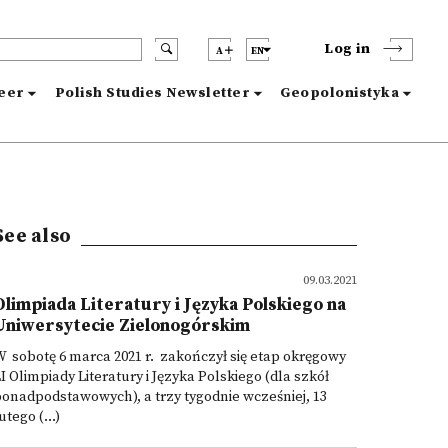
Log in
A
EN
reer
Polish Studies Newsletter
Geopolonistyka
See also
09.03.2021
Olimpiada Literatury i Języka Polskiego na
Uniwersytecie Zielonogórskim
 sobotę 6 marca 2021 r. zakończył się etap okręgowy
I Olimpiady Literatury i Języka Polskiego (dla szkół
onadpodstawowych), a trzy tygodnie wcześniej, 13
utego (...)