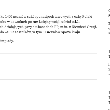
sko 1400 uczniów szkół ponadpodstawowych z całej Polski
 roku w zawodach po raz kolejny wzięli udział także
2
ch działających przy ambasadach RP, m.in. z Niemiec i Grecji.
ło 231 uczestników, w tym 31 uczniów spoza kraju.
limpiady
.
I
Z