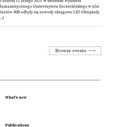
 sobotę 11 lutego 2023 w siedzibie Wydziału
Humanistycznego Uniwersytetu Szczecińskiego w alei
iastów 40B odbyły się zawody okręgowe LIII Olimpiady
...)
Browse events
What's new
Publications