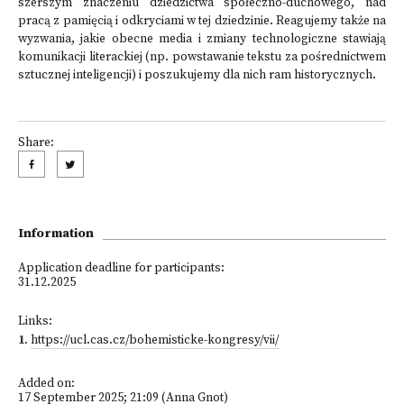
szerszym znaczeniu dziedzictwa społeczno-duchowego, nad
pracą z pamięcią i odkryciami w tej dziedzinie. Reagujemy także na
wyzwania, jakie obecne media i zmiany technologiczne stawiają
komunikacji literackiej (np. powstawanie tekstu za pośrednictwem
sztucznej inteligencji) i poszukujemy dla nich ram historycznych.
Share:
Information
Application deadline for participants:
31.12.2025
Links:
1
.
https://ucl.cas.cz/bohemisticke-kongresy/vii/
Added on:
17 September 2025; 21:09 (Anna Gnot)