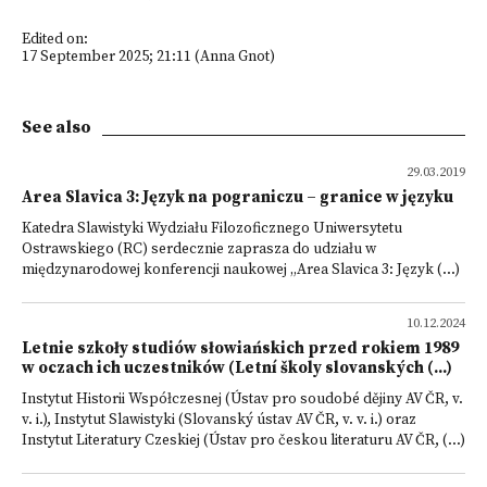
Edited on:
17 September 2025; 21:11 (Anna Gnot)
See also
29.03.2019
Area Slavica 3: Język na pograniczu – granice w języku
Katedra Slawistyki Wydziału Filozoficznego Uniwersytetu
Ostrawskiego (RC) serdecznie zaprasza do udziału w
międzynarodowej konferencji naukowej „Area Slavica 3: Język (...)
10.12.2024
Letnie szkoły studiów słowiańskich przed rokiem 1989
w oczach ich uczestników (Letní školy slovanských (...)
Instytut Historii Współczesnej (Ústav pro soudobé dějiny AV ČR, v.
v. i.), Instytut Slawistyki (Slovanský ústav AV ČR, v. v. i.) oraz
Instytut Literatury Czeskiej (Ústav pro českou literaturu AV ČR, (...)