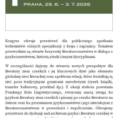
Kongres oferuje przestrzeń dla publicznego spotkania
bohemistów różnych specjalizacji z kraju i zagranicy. Tematem
przewodnim są otwarte horyzonty literaturoznawstwa w dialogu z
językoznawstwem, historią sztuki i innymi dyscyplinami.
W szczególności dążymy do otwarcia nowych perspektyw dla
literatury ziem czeskich i jej kluczowych dzieł jako elementu
globalnej sieci literackiej oraz spektrum relacji, które kształtują tę
sieć poza tradycyjnymi granicami narodowymi (rynek książki,
transfer kulturowy, przekład itp.). Z okazji stulecia powstania
Praskiego Koła Lingwistycznego, zwracamy naszą uwagę ku
językom literatury ziem czeskich i pisanej po czesku literaturze na
świecie oraz ku przemianom językoznawstwa i jego interakcjom z
literaturoznawstwem w przeszłości i współcześnie. Oferujemy
przestrzeń do dyskusji nad archiwum języka i literatury czeskiej w