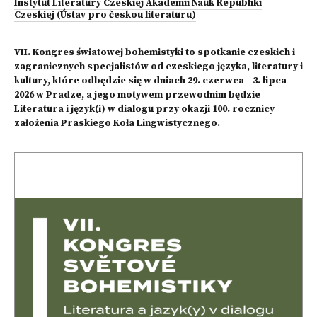
Instytut Literatury Czeskiej Akademii Nauk Republiki
Czeskiej (Ústav pro českou literaturu)
VII. Kongres światowej bohemistyki to spotkanie czeskich i
zagranicznych specjalistów od czeskiego języka, literatury i
kultury, które odbędzie się w dniach 29. czerwca - 3. lipca
2026 w Pradze, a jego motywem przewodnim będzie
Literatura i język(i) w dialogu przy okazji 100. rocznicy
założenia Praskiego Koła Lingwistycznego.