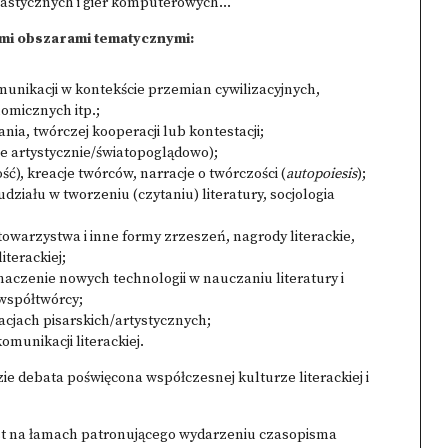
plastycznych i gier komputerowych…
mi obszarami tematycznymi:
omunikacji w kontekście przemian cywilizacyjnych,
omicznych itp.;
ania, twórczej kooperacji lub kontestacji;
ne artystycznie/światopoglądowo);
ć), kreacje twórców, narracje o twórczości (
autopoiesis
);
 udziału w tworzeniu (czytaniu) literatury, socjologia
, towarzystwa i inne formy zrzeszeń, nagrody literackie,
iterackiej;
znaczenie nowych technologii w nauczaniu literatury i
 współtwórcy;
acjach pisarskich/artystycznych;
munikacji literackiej.
ie debata poświęcona współczesnej kulturze literackiej i
st na łamach patronującego wydarzeniu czasopisma