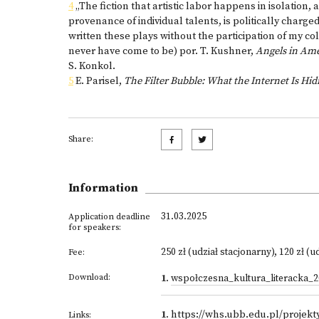
4
„The fiction that artistic labor happens in isolation,
provenance of individual talents, is politically charged
written these plays without the participation of my co
never have come to be) por. T. Kushner,
Angels in Ame
S. Konkol.
5
E. Parisel,
The Filter Bubble: What the Internet Is Hi
Share:
Information
31.03.2025
Application deadline
for speakers:
250 zł (udział stacjonarny), 120 zł (u
Fee:
Download:
1
.
wspołczesna_kultura_literacka_2
1
.
https://whs.ubb.edu.pl/projekt
Links: