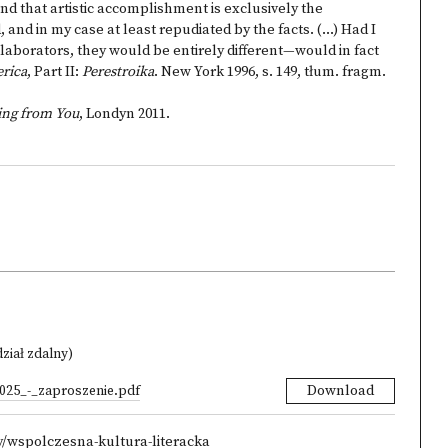
 and that artistic accomplishment is exclusively the
, and in my case at least repudiated by the facts. (…) Had I
llaborators, they would be entirely different—would in fact
rica
, Part II:
Perestroika
. New York 1996, s. 149, tłum. fragm.
ding from You
, Londyn 2011.
dział zdalny)
025_-_zaproszenie.pdf
Download
y/wspolczesna-kultura-literacka