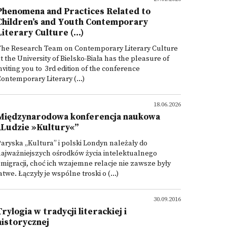
Phenomena and Practices Related to
Children’s and Youth Contemporary
Literary Culture (...)
The Research Team on Contemporary Literary Culture
t the University of Bielsko-Biała has the pleasure of
nviting you to 3rd edition of the conference
ontemporary Literary (...)
18.06.2026
Międzynarodowa konferencja naukowa
„Ludzie »Kultury«”
aryska „Kultura” i polski Londyn należały do
ajważniejszych ośrodków życia intelektualnego
migracji, choć ich wzajemne relacje nie zawsze były
atwe. Łączyły je wspólne troski o (...)
30.09.2016
Trylogia w tradycji literackiej i
historycznej