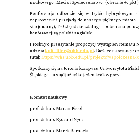
naukowego „Media i Społeczeństwo” (obecnie 40 pkt.)
Konferencja odbędzie się w trybie hybrydowym, c
zaproszenie i przyjadą do naszego pięknego miasta. 
stacjonarny), 120 zł (udział zdalny) – pobierana po u
konferencji są polski i angielski.
Prosimy o przesyłanie propozycji wystąpień (tematu 
adres:
kult_liter@ubb.edu.pl
.
Bieżące informacje o
tutaj:
https://whs.ubb.edu.pl/projekty/wspolczesna-k
Spotkamy się na terenie kampusu Uniwersytetu Bielsk
Śląskiego – a stąd już tylko jeden krok w góry…
Komitet naukowy
prof. dr hab. Marian Kisiel
prof. dr hab. Ryszard Nycz
prof. dr hab. Marek Bernacki