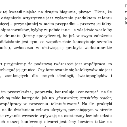
P
r
ej kwestii niejako na drugim biegunie, pisząc: „Fikcja, że
osiągnięcie artystyczne jest wyłącznie produktem talentu
k
ięcej – przynajmniej w moim przypadku – przeczą jej fakty.
ółpracowników, byłyby zupełnie inne – a właściwie wcale by
o dramatu (formy specyficznej, bo już w swym założeniu
półdziałanie jest tym, co współcześnie konstytuuje szeroko
acką), zwłaszcza w ułatwiającej praktyki wieloautorskie
wet przyjmiemy, że podstawą twórczości jest współpraca, to
zebiegać jej granice. Czy formowanie się kolektywów nie jest
, zamkniętych dla innych ideologii, światopoglądów i
m przeszkadza, poprawia, kontroluje i cenzoruje?; na ile
h są takie kategorie, jak np.
ghostwriter
,
sensitivity reader
,
współpracy w tworzeniu tekstu/utworu? Na ile praktyki
 na ile działaniem celowo ukrytym, pozostającym w strefie
ie czynniki wreszcie wpływają na ostateczny kształt tekstu
ach naszej konferencji otwarci jesteśmy bowiem także na