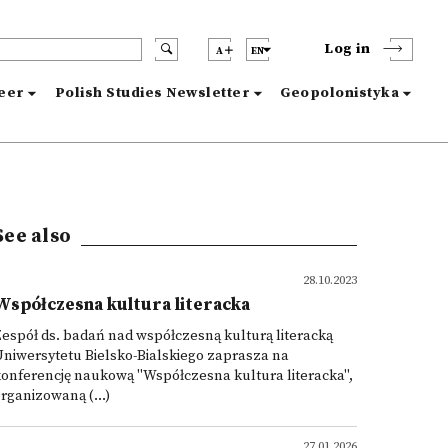
Log in
A
EN
reer
Polish Studies Newsletter
Geopolonistyka
See also
28.10.2023
Współczesna kultura literacka
espół ds. badań nad współczesną kulturą literacką
niwersytetu Bielsko-Bialskiego zaprasza na
onferencję naukową "Współczesna kultura literacka",
rganizowaną (...)
27.01.2026