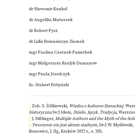
dr Sławomir Konkol
dr Angelika Matuszek
dr Robert Pysz
dr Lidia Romaniszyn-Ziomek
mgr Paulina Czernek-Pasierbek
mgr Małgorzata Raułyk-Dumanow
mgr Paula Józefczyk
lic. Hubert Foltyński
1
Zob. S. Żółkiewski,
Wiedza o kulturze literackiej
. Wars
historyczna
[w:] Idem,
Dzieło.
Język. Tradycja
,
Warszawa
2
J. Stillinger,
Multiple Authors and the Myth of the Soli
3
Tworzenie nie jest aktem stadnym
, [w:] W. Myśliwski,
Bonowicz, J. Ilg, Kraków 2022 r., s. 205.