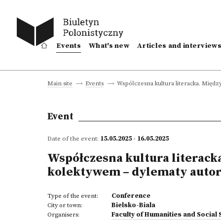
Events
What's new
Articles and interview
Współczesna kultura literacka. Międz
Main site
Events
Event
Date of the event:
15.05.2025 - 16.05.2025
Współczesna kultura literack
kolektywem – dylematy auto
Conference
Type of the event:
Bielsko-Biala
City or town:
Faculty of Humanities and Social
Organisers: