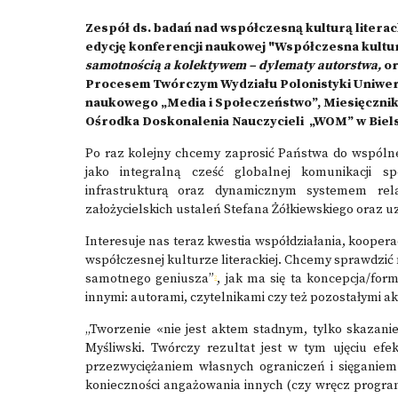
Zespół ds. badań nad współczesną kulturą literac
edycję konferencji naukowej "Współczesna kultura 
samotnością a kolektywem – dylematy autorstwa,
or
Procesem Twórczym Wydziału Polonistyki Uniwer
naukowego „Media i Społeczeństwo”, Miesięcznik
Ośrodka Doskonalenia Nauczycieli „WOM” w Biels
Po raz kolejny chcemy zaprosić Państwa do wspólnej
jako integralną cześć globalnej komunikacji sp
infrastrukturą oraz dynamicznym systemem relac
założycielskich ustaleń Stefana Żółkiewskiego oraz uz
Interesuje nas teraz kwestia współdziałania, kooperac
współczesnej kulturze literackiej. Chcemy sprawdzić na
samotnego geniusza”
, jak ma się ta koncepcja/fo
2
innymi: autorami, czytelnikami czy też pozostałymi ak
„Tworzenie «nie jest aktem stadnym, tylko skazani
Myśliwski. Twórczy rezultat jest w tym ujęciu ef
przezwyciężaniem własnych ograniczeń i sięganiem
konieczności angażowania innych (czy wręcz program