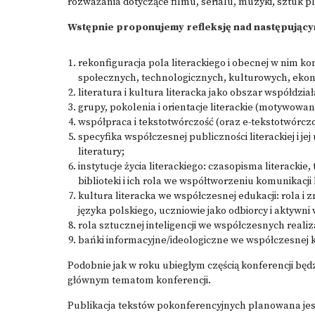
rozważania dotyczące filmu, serialu, muzyki, sztuk 
Wstępnie proponujemy refleksję nad następujący
rekonfiguracja pola literackiego i obecnej w nim k
społecznych, technologicznych, kulturowych, ekon
literatura i kultura literacka jako obszar współdział
grupy, pokolenia i orientacje literackie (motywowa
współpraca i tekstotwórczość (oraz e-tekstotwórczoś
specyfika współczesnej publiczności literackiej i jej
literatury;
instytucje życia literackiego: czasopisma literackie
biblioteki i ich rola we współtworzeniu komunikacji l
kultura literacka we współczesnej edukacji: rola i 
języka polskiego, uczniowie jako odbiorcy i aktywni
rola sztucznej inteligencji we współczesnych realiz
bańki informacyjne/ideologiczne we współczesnej ko
Podobnie jak w roku ubiegłym częścią konferencji będz
głównym tematom konferencji.
Publikacja tekstów pokonferencyjnych planowana je