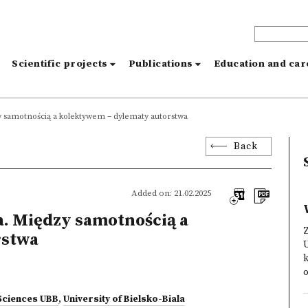
s
Scientific projects
Publications
Education and ca
y samotnością a kolektywem – dylematy autorstwa
Back
Added on: 21.02.2025
a. Między samotnością a
Z
rstwa
U
k
o
 Sciences UBB
,
University of Bielsko-Biala