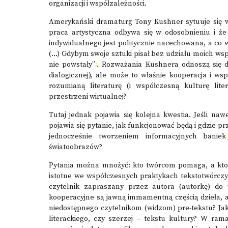
organizacji i współzależności.
Amerykański dramaturg Tony Kushner sytuuje się w t
praca artystyczna odbywa się w odosobnieniu i że 
indywidualnego jest politycznie nacechowana, a co w
(…) Gdybym swoje sztuki pisał bez udziału moich wsp
nie powstały”
. Rozważania Kushnera odnoszą się d
4
dialogicznej), ale może to właśnie kooperacja i ws
rozumianą literaturę (i współczesną kulturę liter
przestrzeni wirtualnej?
Tutaj jednak pojawia się kolejna kwestia. Jeśli na
pojawia się pytanie, jak funkcjonować będą i gdzie pr
jednocześnie tworzeniem informacyjnych baniek
5
światoobrazów?
Pytania można mnożyć: kto twórcom pomaga, a kto i
istotne we współczesnych praktykach tekstotwórczyc
czytelnik zapraszany przez autora (autorkę) do 
kooperacyjne są jawną immamentną częścią dzieła, a
niedostępnego czytelnikom (widzom) pre-tekstu? Jak
literackiego, czy szerzej – tekstu kultury? W ram