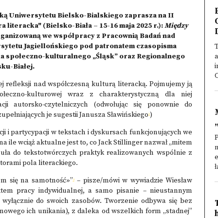
ką Uniwersytetu Bielsko-Bialskiego zaprasza na II
literacka" (Bielsko-Biała – 15-16 maja 2025 r.):
Między
ganizowaną we współpracy z Pracownią Badań nad
sytetu Jagiellońskiego pod patronatem czasopisma
a społeczno-kulturalnego „Śląsk” oraz Regionalnego
a
i
ku-Białej.
C
 refleksji nad współczesną kulturą literacką. Pojmujemy ją
ołeczno-kulturowej wraz z charakterystyczną dla niej
ji autorsko-czytelniczych (odwołując się ponownie do
upełniających je sugestii Janusza Sławińskiego
)
1
ji i partycypacji w tekstach i dyskursach funkcjonujących we
P
 ile wciąż aktualne jest to, co Jack Stillinger nazwał „mitem
n
rmuła do tekstotwórczych praktyk realizowanych wspólnie z
e
torami pola literackiego.
ł
em się na samotność»”
– pisze/mówi w wywiadzie Wiesław
3
ektem pracy indywidualnej, a samo pisanie – nieustannym
 wyłącznie do swoich zasobów. Tworzenie odbywa się bez
owego ich unikania), z daleka od wszelkich form „stadnej”