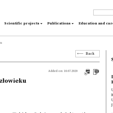
s
Scientific projects
Publications
Education and ca
ku
Back
Added on: 10.07.2020
człowieku
J