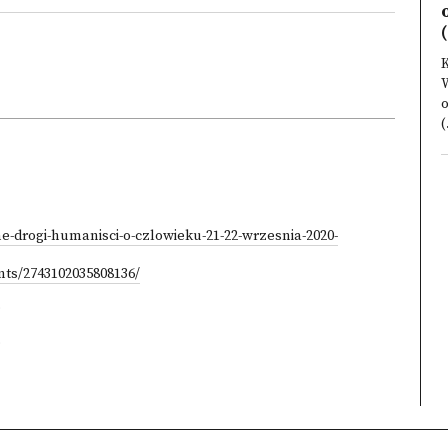
(
K
W
(
-drogi-humanisci-o-czlowieku-21-22-wrzesnia-2020-
ts/2743102035808136/
)
)