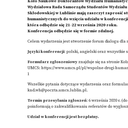
Koło Naukowe Doktorantów Wydziału Humanistyc
Wydziałowa Rada Samorządu Studentów Wydziału 
Skłodowskiej w Lublinie mają zaszczyt zaprosić 
humanistycznych do wzięcia udziału w konferencj
która odbędzie się 21-22 września 2020 roku.
Konferencja odbędzie się w formie zdalnej.
Celem wydarzenia jest stworzenie forum dialogu dl
Języki konferencji
: polski, angielski oraz wszystkie 
Formularz zgłoszeniowy
znajduje się na stronie 
UMCS:
https://www.umcs.pl/pl/wspolne-drogi-humani
1
Wszelkie pytania dotyczące wydarzenia oraz formula
knd.wh@poczta.umcs.lublin.pl.
Termin przesyłania zgłoszeń
: 6 września 2020 r. (d
poinformują o zakwalifikowaniu referatów do wygłosz
Udział w konferencji jest bezpłatny.