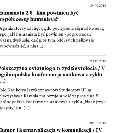
29.09.2018
Humanista 2.0 - kim powinien być
współczesny humanista?
rganizatorzy zachęcają do pochylenia się nad kwestią
ego, jaki humanista być powinien - poprowadzić
łasną dyskusję, dać głos tym, którzy chcieliby się
ypowiedzieć, a nie (...)
23.12.2019
Polszczyzna ostatniego trzydziestolecia / V
ogólnopolska konferencja naukowa z cyklu
...)
Koło Naukowe Językoznawców Studentów UJ im.
Mieczysława Karasia ma przyjemność zaprosić na V
gólnopolską konferencję naukową z cyklu „Nasz język
jczysty” pn. (...)
05.01.2019
Humor i karnawalizacja w komunikacji / IV