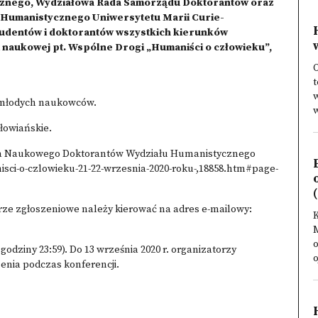
znego, Wydziałowa Rada Samorządu Doktorantów oraz
Humanistycznego Uniwersytetu Marii Curie-
studentów i doktorantów wszystkich kierunków
i naukowej pt. Wspólne Drogi „Humaniści o człowieku”,
O
t
w
a młodych naukowców.
w
słowiańskie.
Koła Naukowego Doktorantów Wydziału Humanistycznego
sci-o-czlowieku-21-22-wrzesnia-2020-roku-,18858.htm#page-
(
rze zgłoszeniowe należy kierować na adres e-mailowy:
o
o godziny 23:59). Do 13 września 2020 r. organizatorzy
o
enia podczas konferencji.