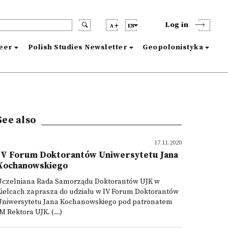
Log in
A
EN
reer
Polish Studies Newsletter
Geopolonistyka
See also
17.11.2020
IV Forum Doktorantów Uniwersytetu Jana
Kochanowskiego
Uczelniana Rada Samorządu Doktorantów UJK w
Kielcach zaprasza do udziału w IV Forum Doktorantów
Uniwersytetu Jana Kochanowskiego pod patronatem
M Rektora UJK. (...)