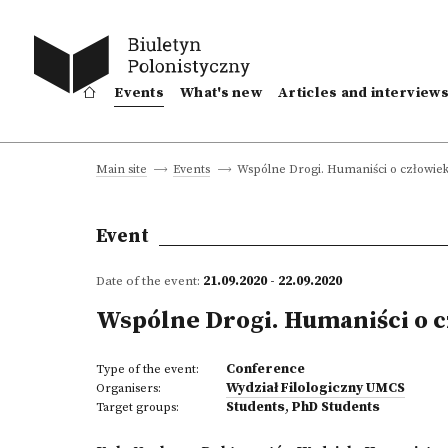
Events
What's new
Articles and interview
Wspólne Drogi. Humaniści o człowie
Main site
Events
Event
Date of the event:
21.09.2020 - 22.09.2020
Wspólne Drogi. Humaniści o 
Conference
Type of the event:
Wydział Filologiczny UMCS
Organisers:
Students
,
PhD Students
Target groups: