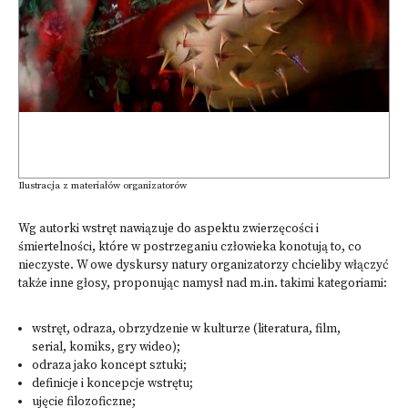
Ilustracja z materiałów organizatorów
Wg autorki wstręt nawiązuje do aspektu zwierzęcości i
śmiertelności, które w postrzeganiu człowieka konotują to, co
nieczyste. W owe dyskursy natury organizatorzy chcieliby włączyć
także inne głosy, proponując namysł nad m.in. takimi kategoriami:
wstręt, odraza, obrzydzenie w kulturze (literatura, film,
serial, komiks, gry wideo);
odraza jako koncept sztuki;
definicje i koncepcje wstrętu;
ujęcie filozoficzne;