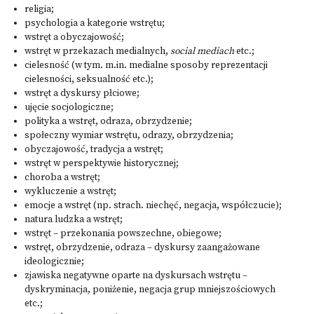
religia;
psychologia a kategorie wstrętu;
wstręt a obyczajowość;
wstręt w przekazach medialnych,
social mediach
etc.;
cielesność (w tym. m.in. medialne sposoby reprezentacji
cielesności, seksualność etc.);
wstręt a dyskursy płciowe;
ujęcie socjologiczne;
polityka a wstręt, odraza, obrzydzenie;
społeczny wymiar wstrętu, odrazy, obrzydzenia;
obyczajowość, tradycja a wstręt;
wstręt w perspektywie historycznej;
choroba a wstręt;
wykluczenie a wstręt;
emocje a wstręt (np. strach. niechęć, negacja, współczucie);
natura ludzka a wstręt;
wstręt – przekonania powszechne, obiegowe;
wstręt, obrzydzenie, odraza – dyskursy zaangażowane
ideologicznie;
zjawiska negatywne oparte na dyskursach wstrętu –
dyskryminacja, poniżenie, negacja grup mniejszościowych
etc.;