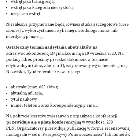
wstręt jako transgresja;
wstręt jako kategoria nieczystości;
miejsce a wstręt.
Niezależnie przyjmowane będą również studia szczegółowe (
case
studies
) z wykorzystaniem wybranej metodologii mono- lub
interdyscyplinarnej.
Ostateczny termin nadsyłania abstraktów
na
adres woo.ekonferencja@gmail.com mija 10 września 2023. Na
podany adres prosimy przesłać dokument w formacie
edytowalnym (.doc, .docx, .rtf), zatytułowany wg schematu „Imię
Nazwisko, Tytuł referatu” i zawierający:
abstrakt (max. 600 słów);
aktualną afiliację,
tytuł naukowy
numer telefonu oraz korespondencyjny email.
Na pokrycie kosztów związanych z organizacją konferencji
przewiduje się opłatę konferencyjną
w wysokości 200
PLN. Organizatorzy przewidują publikację w formie recenzowanej
monografii w serii „Perspektywy Ponowoczesności” lub numerów