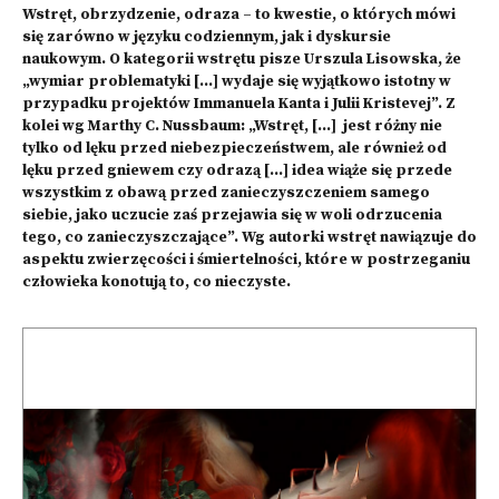
Wstręt, obrzydzenie, odraza – to kwestie, o których mówi
się zarówno w języku codziennym, jak i dyskursie
naukowym. O kategorii wstrętu pisze Urszula Lisowska, że
„wymiar problematyki […] wydaje się wyjątkowo istotny w
przypadku projektów Immanuela Kanta i Julii Kristevej”. Z
kolei wg Marthy C. Nussbaum: „Wstręt, […] jest różny nie
tylko od lęku przed niebezpieczeństwem, ale również od
lęku przed gniewem czy odrazą […] idea wiąże się przede
wszystkim z obawą przed zanieczyszczeniem samego
siebie, jako uczucie zaś przejawia się w woli odrzucenia
tego, co zanieczyszczające”. Wg autorki wstręt nawiązuje do
aspektu zwierzęcości i śmiertelności, które w postrzeganiu
człowieka konotują to, co nieczyste.