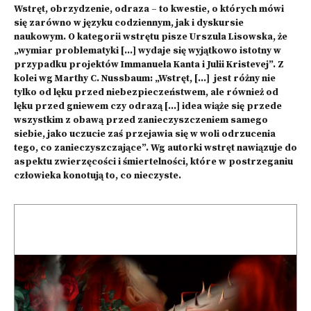
Wstręt, obrzydzenie, odraza – to kwestie, o których mówi
się zarówno w języku codziennym, jak i dyskursie
naukowym. O kategorii wstrętu pisze Urszula Lisowska, że
„wymiar problematyki […] wydaje się wyjątkowo istotny w
przypadku projektów Immanuela Kanta i Julii Kristevej”. Z
kolei wg Marthy C. Nussbaum: „Wstręt, […] jest różny nie
tylko od lęku przed niebezpieczeństwem, ale również od
lęku przed gniewem czy odrazą […] idea wiąże się przede
wszystkim z obawą przed zanieczyszczeniem samego
siebie, jako uczucie zaś przejawia się w woli odrzucenia
tego, co zanieczyszczające”. Wg autorki wstręt nawiązuje do
aspektu zwierzęcości i śmiertelności, które w postrzeganiu
człowieka konotują to, co nieczyste.