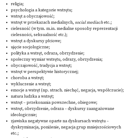
religia;
psychologia a kategorie wstrętu;
wstręt a obyczajowość;
wstręt w przekazach medialnych,
social mediach
etc.;
cielesność (w tym. m.in. medialne sposoby reprezentacji
cielesności, seksualność etc.);
wstręt a dyskursy płciowe;
ujęcie socjologiczne;
polityka a wstręt, odraza, obrzydzenie;
społeczny wymiar wstrętu, odrazy, obrzydzenia;
obyczajowość, tradycja a wstręt;
wstręt w perspektywie historycznej;
choroba a wstręt;
wykluczenie a wstręt;
emocje a wstręt (np. strach. niechęć, negacja, współczucie);
natura ludzka a wstręt;
wstręt – przekonania powszechne, obiegowe;
wstręt, obrzydzenie, odraza – dyskursy zaangażowane
ideologicznie;
zjawiska negatywne oparte na dyskursach wstrętu –
dyskryminacja, poniżenie, negacja grup mniejszościowych
etc.;