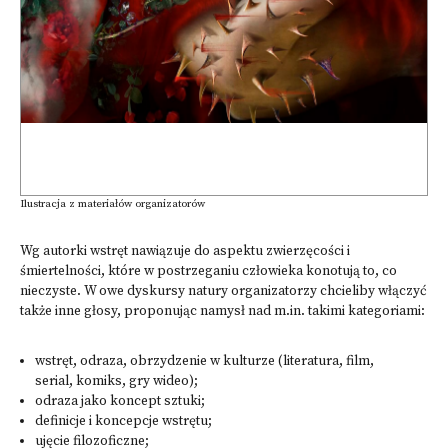
Ilustracja z materiałów organizatorów
Wg autorki wstręt nawiązuje do aspektu zwierzęcości i
śmiertelności, które w postrzeganiu człowieka konotują to, co
nieczyste. W owe dyskursy natury organizatorzy chcieliby włączyć
także inne głosy, proponując namysł nad m.in. takimi kategoriami:
wstręt, odraza, obrzydzenie w kulturze (literatura, film,
serial, komiks, gry wideo);
odraza jako koncept sztuki;
definicje i koncepcje wstrętu;
ujęcie filozoficzne;