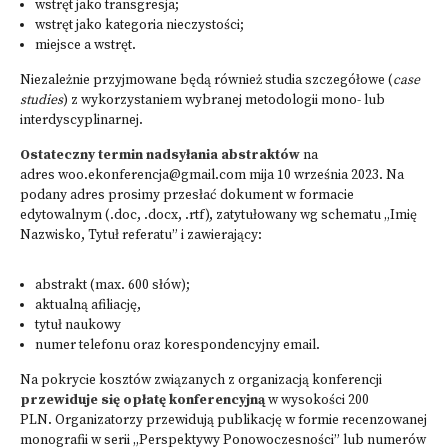
wstręt jako transgresja;
wstręt jako kategoria nieczystości;
miejsce a wstręt.
Niezależnie przyjmowane będą również studia szczegółowe (
case
studies
) z wykorzystaniem wybranej metodologii mono- lub
interdyscyplinarnej.
Ostateczny termin nadsyłania abstraktów
na
adres woo.ekonferencja@gmail.com mija 10 września 2023. Na
podany adres prosimy przesłać dokument w formacie
edytowalnym (.doc, .docx, .rtf), zatytułowany wg schematu „Imię
Nazwisko, Tytuł referatu” i zawierający:
abstrakt (max. 600 słów);
aktualną afiliację,
tytuł naukowy
numer telefonu oraz korespondencyjny email.
Na pokrycie kosztów związanych z organizacją konferencji
przewiduje się opłatę konferencyjną
w wysokości 200
PLN. Organizatorzy przewidują publikację w formie recenzowanej
monografii w serii „Perspektywy Ponowoczesności” lub numerów