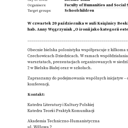
Faculty of Humanities and Social
Organisers:
Schoolchildren
Target groups:
W czwartek 20 października w auli Książnicy Besk
hab. Anny Węgrzyniak
„O ironii jako kategorii es
__________________________________________________
Obecnie bielska polonistyka współpracuje z kilkoma 
Czechowicach-Dziedzicach. W ramach współdziałania
warsztatach, prezentacjach organizowanych w siedzi
2 w Bielsku-Białej oraz w szkołach.
Zapraszamy do podejmowania wspólnych inicjatyw –
konferencji.
Kontakt:
Katedra Literatury i Kultury Polskiej
Katedra Teorii i Praktyk Komunikacji
Akademia Techniczno-Humanistyczna
ul. Willowa 2