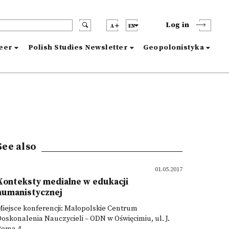
Log in
A
EN
reer
Polish Studies Newsletter
Geopolonistyka
See also
01.05.2017
Konteksty medialne w edukacji
humanistycznej
iejsce konferencji: Małopolskie Centrum
oskonalenia Nauczycieli – ODN w Oświęcimiu, ul. J.