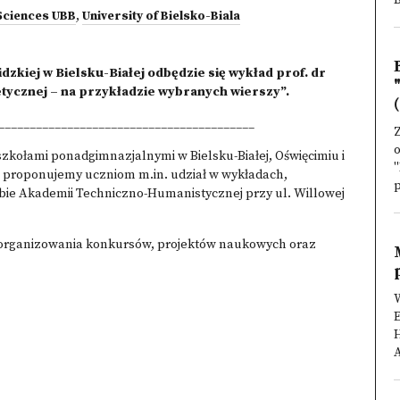
 Sciences UBB
,
University of Bielsko-Biala
idzkiej w Bielsku-Białej odbędzie się wykład
prof. dr
tetycznej – na przykładzie wybranych wierszy”.
(
_________________________________________
Z
o
szkołami ponadgimnazjalnymi w Bielsku-Białej, Oświęcimiu i
"
 proponujemy uczniom m.in. udział w wykładach,
p
bie Akademii Techniczno-Humanistycznej przy ul. Willowej
 organizowania konkursów, projektów naukowych oraz
W
A