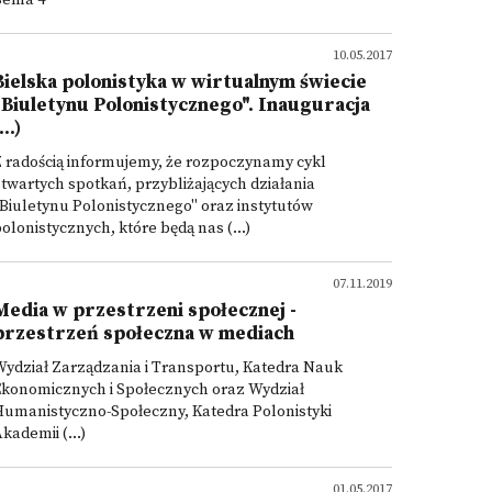
Bema 4
10.05.2017
Bielska polonistyka w wirtualnym świecie
"Biuletynu Polonistycznego". Inauguracja
...)
 radością informujemy, że rozpoczynamy cykl
twartych spotkań, przybliżających działania
Biuletynu Polonistycznego" oraz instytutów
olonistycznych, które będą nas (...)
07.11.2019
Media w przestrzeni społecznej -
przestrzeń społeczna w mediach
ydział Zarządzania i Transportu, Katedra Nauk
Ekonomicznych i Społecznych oraz Wydział
Humanistyczno-Społeczny, Katedra Polonistyki
kademii (...)
01.05.2017