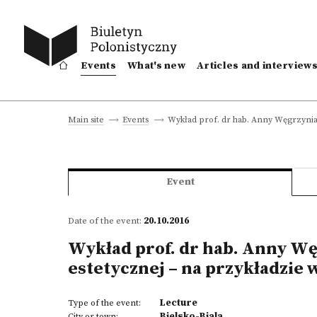
Events
What's new
Articles and interview
Wykład prof. dr hab. Anny Węgrzyniak
Main site
Events
Event
Date of the event:
20.10.2016
Wykład prof. dr hab. Anny Węg
estetycznej – na przykładzie
Lecture
Type of the event:
Bielsko-Biala
City or town: