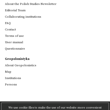
About the Polish Studies Newsletter
Editorial Team
Collaborating institutions
FAQ
Contact
Terms of use
User manual
Questionnaire
Geopolonistyka
About Geopolonistics
Map
Institutions
Persons
We use cookie files to make the use of our website more convenient