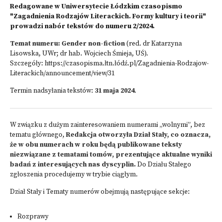
Redagowane w Uniwersytecie Łódzkim czasopismo
"Zagadnienia Rodzajów Literackich. Formy kultury i teorii"
prowadzi nabór tekstów do numeru 2/2024.
Temat numeru:
Gender non-fiction
(red. dr Katarzyna
Lisowska, UWr; dr hab. Wojciech Śmieja, UŚ).
Szczegóły:
https://czasopisma.łtn.łódź.pl/Zagadnienia-Rodzajow-
Literackich/announcement/view/31
Termin nadsyłania tekstów:
31 maja 2024
.
W związku z dużym zainteresowaniem numerami „wolnymi”, bez
tematu głównego,
Redakcja otworzyła Dział Stały, co oznacza,
że w obu numerach w roku będą publikowane teksty
niezwiązane z tematami tomów, prezentujące aktualne wyniki
badań z interesujących nas dyscyplin.
Do Działu Stałego
zgłoszenia procedujemy w trybie ciągłym.
Dział Stały i Tematy numerów obejmują następujące sekcje:
Rozprawy