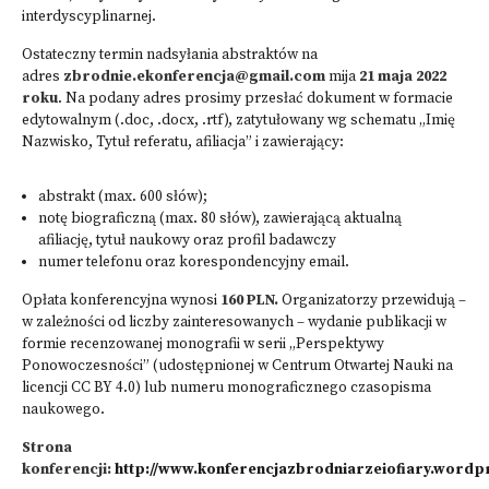
interdyscyplinarnej.
Ostateczny termin nadsyłania abstraktów na
adres
zbrodnie.ekonferencja@gmail.com
mija
21 maja 2022
roku
. Na podany adres prosimy przesłać dokument w formacie
edytowalnym (.doc, .docx, .rtf), zatytułowany wg schematu „Imię
Nazwisko, Tytuł referatu, afiliacja” i zawierający:
abstrakt (max. 600 słów);
notę biograficzną (max. 80 słów), zawierającą aktualną
afiliację, tytuł naukowy oraz profil badawczy
numer telefonu oraz korespondencyjny email.
Opłata konferencyjna wynosi
160 PLN.
Organizatorzy przewidują –
w zależności od liczby zainteresowanych – wydanie publikacji w
formie recenzowanej monografii w serii „Perspektywy
Ponowoczesności” (udostępnionej w Centrum Otwartej Nauki na
licencji CC BY 4.0) lub numeru monograficznego czasopisma
naukowego.
Strona
konferencji:
http://www.konferencjazbrodniarzeiofiary.word