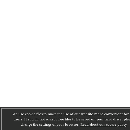
We use cookie files to make the use of our website more convenient for
users. If you do not wish cookie files to be saved on your hard drive, ple
change the settings of your browser.
Read about our cookie policy.