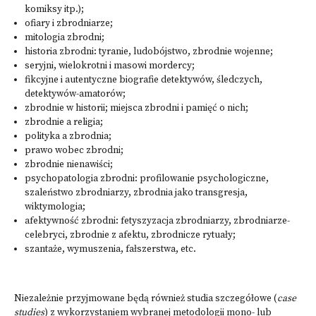
komiksy itp.);
ofiary i zbrodniarze;
mitologia zbrodni;
historia zbrodni: tyranie, ludobójstwo, zbrodnie wojenne;
seryjni, wielokrotni i masowi mordercy;
fikcyjne i autentyczne biografie detektywów, śledczych,
detektywów-amatorów;
zbrodnie w historii; miejsca zbrodni i pamięć o nich;
zbrodnie a religia;
polityka a zbrodnia;
prawo wobec zbrodni;
zbrodnie nienawiści;
psychopatologia zbrodni: profilowanie psychologiczne,
szaleństwo zbrodniarzy, zbrodnia jako transgresja,
wiktymologia;
afektywność zbrodni: fetyszyzacja zbrodniarzy, zbrodniarze-
celebryci, zbrodnie z afektu, zbrodnicze rytuały;
szantaże, wymuszenia, fałszerstwa, etc.
Niezależnie przyjmowane będą również studia szczegółowe (
case
studies
) z wykorzystaniem wybranej metodologii mono- lub