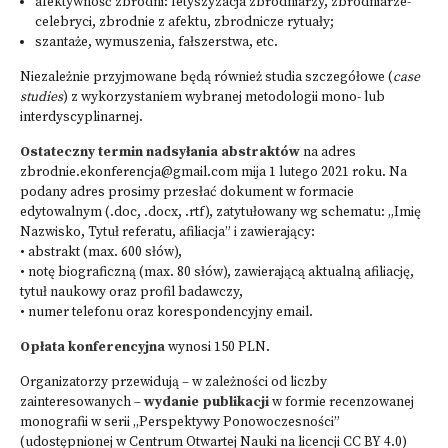
afektywność zbrodni: fetyszyzacja zbrodniarzy, zbrodniarze-
celebryci, zbrodnie z afektu, zbrodnicze rytuały;
szantaże, wymuszenia, fałszerstwa, etc.
Niezależnie przyjmowane będą również studia szczegółowe (
case
studies
) z wykorzystaniem wybranej metodologii mono- lub
interdyscyplinarnej.
Ostateczny termin nadsyłania abstraktów
na adres
zbrodnie.ekonferencja@gmail.com
mija 1 lutego 2021 roku. Na
podany adres prosimy przesłać dokument w formacie
edytowalnym (.doc, .docx, .rtf), zatytułowany wg schematu: „Imię
Nazwisko, Tytuł referatu, afiliacja” i zawierający:
• abstrakt (max. 600 słów),
• notę biograficzną (max. 80 słów), zawierającą aktualną afiliację,
tytuł naukowy oraz profil badawczy,
• numer telefonu oraz korespondencyjny email.
Opłata konferencyjna
wynosi 150 PLN.
Organizatorzy przewidują – w zależności od liczby
zainteresowanych –
wydanie publikacji
w formie recenzowanej
monografii w serii „Perspektywy Ponowoczesności”
(udostępnionej w Centrum Otwartej Nauki na licencji CC BY 4.0)