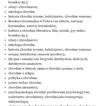
komiksy itp.);
ofiary i zbrodniarze;
mitologia zbrodni;
historia zbrodni: tyranie, ludobójstwo, zbrodnie wojenne;
literatura kryminalna w Polsce i na świecie, narracje
kryminalne, autorzy kryminałów;
kultura a zbrodnia (literatura, film, seriale, gry wideo,
komiksy itp.);
ofiary i zbrodniarze;
mitologia zbrodni;
historia zbrodni: tyranie, ludobójstwo, zbrodnie wojenne;
seryjni, wielokrotni i masowi mordercy;
fikcyjne i autentyczne biografie detektywów, śledczych,
detektywów-amatorów;
zbrodnie w historii; miejsca zbrodni i pamięć o nich;
zbrodnie a religia;
polityka a zbrodnia;
prawo wobec zbrodni;
zbrodnie nienawiści;
psychopatologia zbrodni: profilowanie psychologiczne,
szaleństwo zbrodniarzy, zbrodnia jako transgresja,
wiktymologia;