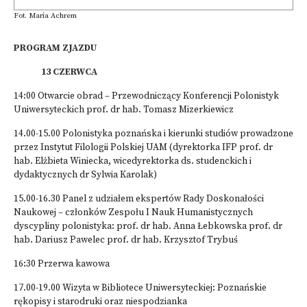
Fot. Maria Achrem
PROGRAM ZJAZDU
13 CZERWCA
14:00 Otwarcie obrad – Przewodniczący Konferencji Polonistyk
Uniwersyteckich prof. dr hab. Tomasz Mizerkiewicz
14.00-15.00 Polonistyka poznańska i kierunki studiów prowadzone
przez Instytut Filologii Polskiej UAM (dyrektorka IFP prof. dr
hab. Elżbieta Winiecka, wicedyrektorka ds. studenckich i
dydaktycznych dr Sylwia Karolak)
15.00-16.30 Panel z udziałem ekspertów Rady Doskonałości
Naukowej – członków Zespołu I Nauk Humanistycznych
dyscypliny polonistyka: prof. dr hab. Anna Łebkowska prof. dr
hab. Dariusz Pawelec prof. dr hab. Krzysztof Trybuś
16:30 Przerwa kawowa
17.00-19.00 Wizyta w Bibliotece Uniwersyteckiej: Poznańskie
rękopisy i starodruki oraz niespodzianka