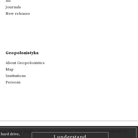
All
Journals
New releases
Geopolonistyka
About Geopolonistics
Map
Institutions
Persons
on Literary Studies
and the Conference of University Departments of
hard drive,
I understand