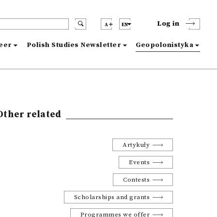
Log in
A
EN
reer
Polish Studies Newsletter
Geopolonistyka
Other related
Artykuły
Events
Contests
Scholarships and grants
Programmes we offer