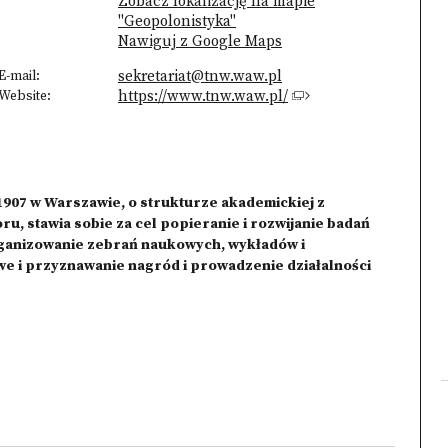
Zobacz lokalizację na mapie
"Geopolonistyka"
Nawiguj z Google Maps
E-mail:
sekretariat@tnw.waw.pl
Website:
https://www.tnw.waw.pl/
07 w Warszawie, o strukturze akademickiej z
 stawia sobie za cel popieranie i rozwijanie badań
ganizowanie zebrań naukowych, wykładów i
e i przyznawanie nagród i prowadzenie działalności