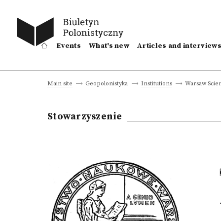
Events
What's new
Articles and interview
Warsaw Scient
Main site
Geopolonistyka
Institutions
Stowarzyszenie