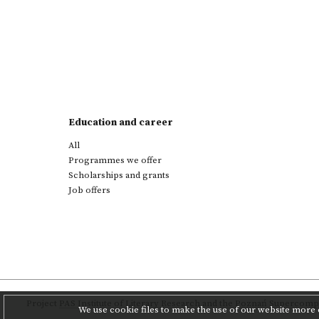
Education and career
All
Programmes we offer
Scholarships and grants
Job offers
Project
PAS Institute of Literary Research
and
the Poznań Supercompu
We use cookie files to make the use of our website more c