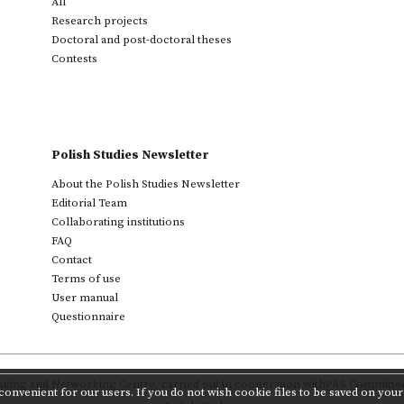
All
Research projects
Doctoral and post-doctoral theses
Contests
Polish Studies Newsletter
About the Polish Studies Newsletter
Editorial Team
Collaborating institutions
FAQ
Contact
Terms of use
User manual
Questionnaire
ting and Networking Centre
,
carried out in cooperation with
PAS Committee 
onvenient for our users. If you do not wish cookie files to be saved on your 