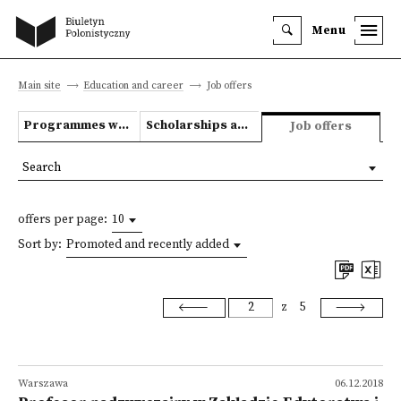
Menu
Main site
Education and career
Job offers
Programmes we offer
Scholarships and grants
Job offers
Search
offers per page:
10
Sort by:
Promoted and recently added
z
5
Warszawa
06.12.2018