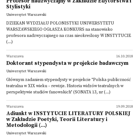
Profesor nadzwyczajny w Zakładzie Edytorstwa i
Stylistyki
Uniwersytet Warszawski
DZIEKAN WYDZIAŁU POLONISTYKI UNIWERSYTETU
WARSZAWSKIEGO OGŁASZA KONKURS na stanowisko
profesora nadzwyczajnego na czas nieokreślony W INSTYTUCIE
(...)
Warszawa
16.10.2018
Doktorant stypendysta w projekcie badawczym
Uniwersytet Warszawski
Głównym zadaniem stypendysty w projekcie "Polska publiczność
teatralna w XIX wieku – rewizje. Historia widzów teatralnych w
perspektywie studiów fanowskich" (SONATA 13, nr (...)
Warszawa
19.09.2018
Adiunkt w INSTYTUCIE LITERATURY POLSKIEJ
w Zakładzie Poetyki, Teorii Literatury i
Metodologii (...)
Uniwersytet Warszawski