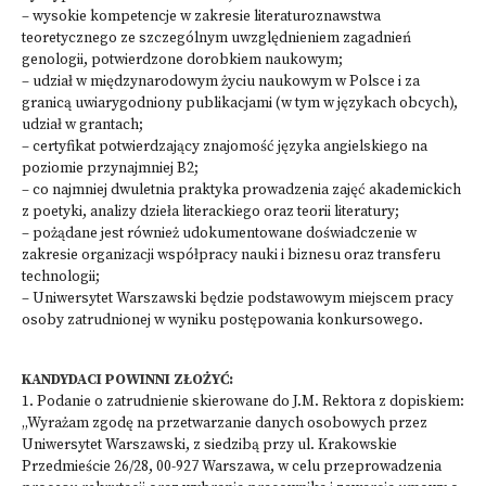
– wysokie kompetencje w zakresie literaturoznawstwa
teoretycznego ze szczególnym uwzględnieniem zagadnień
genologii, potwierdzone dorobkiem naukowym;
– udział w międzynarodowym życiu naukowym w Polsce i za
granicą uwiarygodniony publikacjami (w tym w językach obcych),
udział w grantach;
– certyfikat potwierdzający znajomość języka angielskiego na
poziomie przynajmniej B2;
– co najmniej dwuletnia praktyka prowadzenia zajęć akademickich
z poetyki, analizy dzieła literackiego oraz teorii literatury;
– pożądane jest również udokumentowane doświadczenie w
zakresie organizacji współpracy nauki i biznesu oraz transferu
technologii;
– Uniwersytet Warszawski będzie podstawowym miejscem pracy
osoby zatrudnionej w wyniku postępowania konkursowego.
KANDYDACI POWINNI ZŁOŻYĆ:
1. Podanie o zatrudnienie skierowane do J.M. Rektora z dopiskiem:
„Wyrażam zgodę na przetwarzanie danych osobowych przez
Uniwersytet Warszawski, z siedzibą przy ul. Krakowskie
Przedmieście 26/28, 00-927 Warszawa, w celu przeprowadzenia