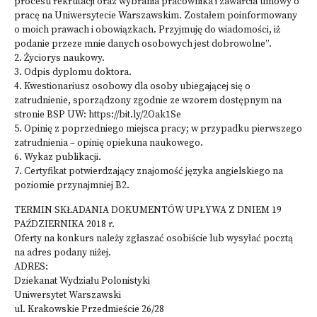
procesu rekrutacji oraz wybrania pracownika i zawarcia umowy o
pracę na Uniwersytecie Warszawskim. Zostałem poinformowany
o moich prawach i obowiązkach. Przyjmuję do wiadomości, iż
podanie przeze mnie danych osobowych jest dobrowolne”.
2. Życiorys naukowy.
3. Odpis dyplomu doktora.
4. Kwestionariusz osobowy dla osoby ubiegającej się o
zatrudnienie, sporządzony zgodnie ze wzorem dostępnym na
stronie BSP UW: https://bit.ly/2Oak1Se
5. Opinię z poprzedniego miejsca pracy; w przypadku pierwszego
zatrudnienia – opinię opiekuna naukowego.
6. Wykaz publikacji.
7. Certyfikat potwierdzający znajomość języka angielskiego na
poziomie przynajmniej B2.
TERMIN SKŁADANIA DOKUMENTÓW UPŁYWA Z DNIEM 19
PAŹDZIERNIKA 2018 r.
Oferty na konkurs należy zgłaszać osobiście lub wysyłać pocztą
na adres podany niżej.
ADRES:
Dziekanat Wydziału Polonistyki
Uniwersytet Warszawski
ul. Krakowskie Przedmieście 26/28