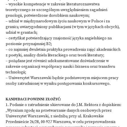
– wysokie kompetencje w zakresie literaturoznawstwa
teoretycznego ze szczególnym uwzględnieniem zagadnień
genologii, potwierdzone dorobkiem naukowym;
– udział w międzynarodowym życiu naukowym w Polsce i za
granicą uwiarygodniony publikacjami (w tym w językach obcych),
udział w grantach;
– certyfikat potwierdzający znajomość języka angielskiego na
poziomie przynajmniej B2;
– co najmniej dwuletnia praktyka prowadzenia zajęć akademickich
z poetyki, analizy dzieła literackiego oraz teorii literatury;
– pożądane jest również udokumentowane doświadczenie w
zakresie organizacji współpracy nauki i biznesu oraz transferu
technologii;
– Uniwersytet Warszawski będzie podstawowym miejscem pracy
osoby zatrudnionej w wyniku postępowania konkursowego.
KANDYDACI POWINNI ZŁOŻYĆ:
1. Podanie o zatrudnienie skierowane do J.M. Rektora z dopiskiem:
„Wyrażam zgodę na przetwarzanie danych osobowych przez
Uniwersytet Warszawski, z siedzibą przy ul. Krakowskie
Przedmieście 26/28, 00-927 Warszawa, w celu przeprowadzenia