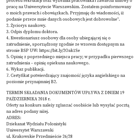
procesu rekrutacji oraz wybrania pracownika i zawarcia umowy o
pracę na Uniwersytecie Warszawskim. Zostałem poinformowany
o moich prawach i obowiązkach. Przyjmuję do wiadomości, iż
podanie przeze mnie danych osobowych jest dobrowolne”.
2. Życiorys naukowy.
3. Odpis dyplomu doktora.
4. Kwestionariusz osobowy dla osoby ubiegającej się o
zatrudnienie, sporządzony zgodnie ze wzorem dostępnym na
stronie BSP UW: https://bit.ly/2Oak1Se
5. Opinię z poprzedniego miejsca pracy; w przypadku pierwszego
zatrudnienia – opinię opiekuna naukowego.
6. Wykaz publikacji.
7. Certyfikat potwierdzający znajomość języka angielskiego na
poziomie przynajmniej B2.
TERMIN SKŁADANIA DOKUMENTÓW UPŁYWA Z DNIEM 19
PAŹDZIERNIKA 2018 r.
Oferty na konkurs należy zgłaszać osobiście lub wysyłać pocztą
na adres podany niżej.
ADRES:
Dziekanat Wydziału Polonistyki
Uniwersytet Warszawski
ul. Krakowskie Przedmieście 26/28