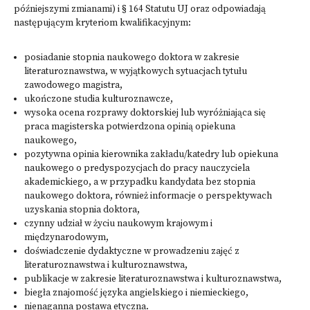
późniejszymi zmianami) i § 164 Statutu UJ oraz odpowiadają
następującym kryteriom kwalifikacyjnym:
posiadanie stopnia naukowego doktora w zakresie
literaturoznawstwa, w wyjątkowych sytuacjach tytułu
zawodowego magistra,
ukończone studia kulturoznawcze,
wysoka ocena rozprawy doktorskiej lub wyróżniająca się
praca magisterska potwierdzona opinią opiekuna
naukowego,
pozytywna opinia kierownika zakładu/katedry lub opiekuna
naukowego o predyspozycjach do pracy nauczyciela
akademickiego, a w przypadku kandydata bez stopnia
naukowego doktora, również informacje o perspektywach
uzyskania stopnia doktora,
czynny udział w życiu naukowym krajowym i
międzynarodowym,
doświadczenie dydaktyczne w prowadzeniu zajęć z
literaturoznawstwa i kulturoznawstwa,
publikacje w zakresie literaturoznawstwa i kulturoznawstwa,
biegła znajomość języka angielskiego i niemieckiego,
nienaganna postawa etyczna.