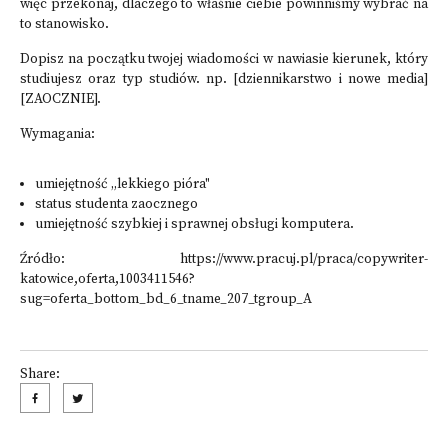
więc przekonaj, dlaczego to właśnie ciebie powinniśmy wybrać na
to stanowisko.
Dopisz na początku twojej wiadomości w nawiasie kierunek, który
studiujesz oraz typ studiów. np. [dziennikarstwo i nowe media]
[ZAOCZNIE].
Wymagania:
umiejętność „lekkiego pióra"
status studenta zaocznego
umiejętność szybkiej i sprawnej obsługi komputera.
Źródło: https://www.pracuj.pl/praca/copywriter-
katowice,oferta,1003411546?
sug=oferta_bottom_bd_6_tname_207_tgroup_A
Share: