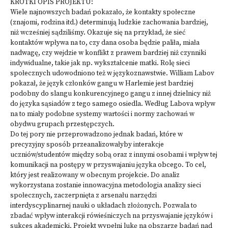
KRÓTKI OPIS PROJEKTU:
Wiele najnowszych badań pokazało, że kontakty społeczne
(znajomi, rodzina itd.) determinują ludzkie zachowania bardziej,
niż wcześniej sądziliśmy. Okazuje się na przykład, że sieć
kontaktów wpływa na to, czy dana osoba będzie paliła, miała
nadwagę, czy wejdzie w konflikt z prawem bardziej niż czynniki
indywidualne, takie jak np. wykształcenie matki. Rolę sieci
społecznych udowodniono też w językoznawstwie. William Labov
pokazał, że język członków gangu w Harlemie jest bardziej
podobny do slangu konkurencyjnego gangu z innej dzielnicy niż
do języka sąsiadów z tego samego osiedla. Według Labova wpływ
na to miały podobne systemy wartości i normy zachowań w
obydwu grupach przestępczych.
Do tej pory nie przeprowadzono jednak badań, które w
precyzyjny sposób przeanalizowałyby interakcje
uczniów/studentów między sobą oraz z innymi osobami i wpływ tej
komunikacji na postępy w przyswajaniu języka obcego. To cel,
który jest realizowany w obecnym projekcie. Do analiz
wykorzystana zostanie innowacyjna metodologia analizy sieci
społecznych, zaczerpnięta z arsenału narzędzi
interdyscyplinarnej nauki o układach złożonych. Pozwala to
zbadać wpływ interakcji rówieśniczych na przyswajanie języków i
sukces akademicki. Projekt wypełni lukę na obszarze badań nad