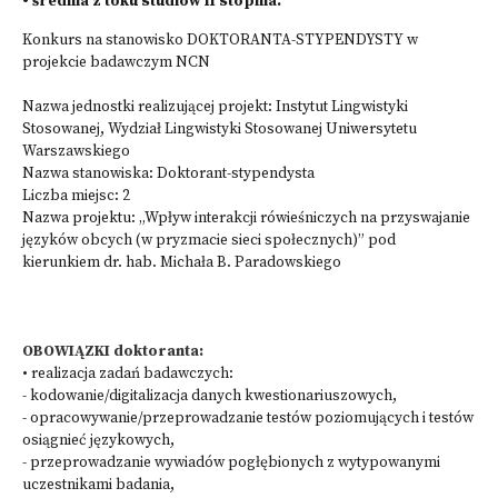
• średnia z toku studiów II stopnia.
Konkurs na stanowisko DOKTORANTA-STYPENDYSTY w
projekcie badawczym NCN
Nazwa jednostki realizującej projekt: Instytut Lingwistyki
Stosowanej, Wydział Lingwistyki Stosowanej Uniwersytetu
Warszawskiego
Nazwa stanowiska: Doktorant-stypendysta
Liczba miejsc: 2
Nazwa projektu: „Wpływ interakcji rówieśniczych na przyswajanie
języków obcych (w pryzmacie sieci społecznych)” pod
kierunkiem dr. hab. Michała B. Paradowskiego
OBOWIĄZKI doktoranta:
• realizacja zadań badawczych:
- kodowanie/digitalizacja danych kwestionariuszowych,
- opracowywanie/przeprowadzanie testów poziomujących i testów
osiągnieć językowych,
- przeprowadzanie wywiadów pogłębionych z wytypowanymi
uczestnikami badania,