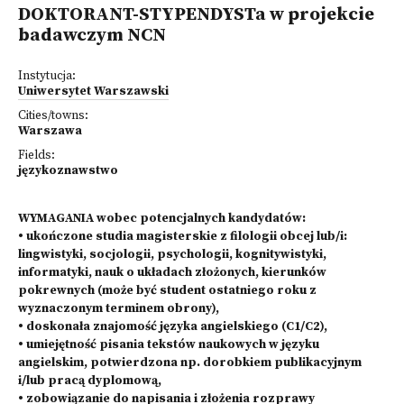
DOKTORANT-STYPENDYSTa w projekcie
badawczym NCN
Instytucja:
Uniwersytet Warszawski
Cities/towns:
Warszawa
Fields:
językoznawstwo
WYMAGANIA wobec potencjalnych kandydatów:
• ukończone studia magisterskie z filologii obcej lub/i:
lingwistyki, socjologii, psychologii, kognitywistyki,
informatyki, nauk o układach złożonych, kierunków
pokrewnych (może być student ostatniego roku z
wyznaczonym terminem obrony),
• doskonała znajomość języka angielskiego (C1/C2),
• umiejętność pisania tekstów naukowych w języku
angielskim, potwierdzona np. dorobkiem publikacyjnym
i/lub pracą dyplomową,
• zobowiązanie do napisania i złożenia rozprawy