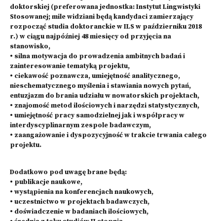
doktorskiej (preferowana jednostka: Instytut Lingwistyki
Stosowanej; mile widziani będą kandydaci zamierzający
rozpocząć studia doktoranckie w ILS w październiku 2018
r.) w ciągu najpóźniej 48 miesięcy od przyjęcia na
stanowisko,
• silna motywacja do prowadzenia ambitnych badań i
zainteresowanie tematyką projektu,
• ciekawość poznawcza, umiejętność analitycznego,
nieschematycznego myślenia i stawiania nowych pytań,
entuzjazm do brania udziału w nowatorskich projektach,
• znajomość metod ilościowych i narzędzi statystycznych,
• umiejętność pracy samodzielnej jak i współpracy w
interdyscyplinarnym zespole badawczym,
• zaangażowanie i dyspozycyjność w trakcie trwania całego
projektu.
Dodatkowo pod uwagę brane będą:
• publikacje naukowe,
• wystąpienia na konferencjach naukowych,
• uczestnictwo w projektach badawczych,
• doświadczenie w badaniach ilościowych,