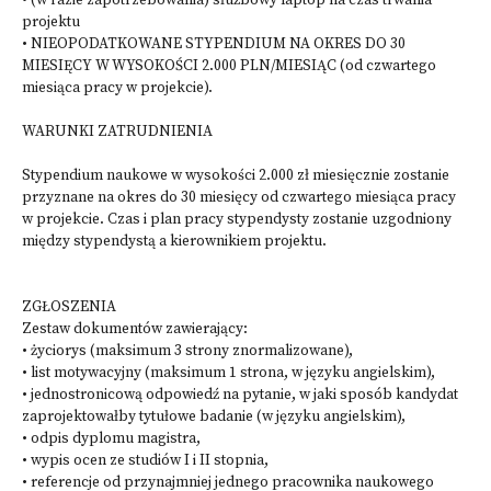
• (w razie zapotrzebowania) służbowy laptop na czas trwania
projektu
• NIEOPODATKOWANE STYPENDIUM NA OKRES DO 30
MIESIĘCY W WYSOKOŚCI 2.000 PLN/MIESIĄC (od czwartego
miesiąca pracy w projekcie).
WARUNKI ZATRUDNIENIA
Stypendium naukowe w wysokości 2.000 zł miesięcznie zostanie
przyznane na okres do 30 miesięcy od czwartego miesiąca pracy
w projekcie. Czas i plan pracy stypendysty zostanie uzgodniony
między stypendystą a kierownikiem projektu.
ZGŁOSZENIA
Zestaw dokumentów zawierający:
• życiorys (maksimum 3 strony znormalizowane),
• list motywacyjny (maksimum 1 strona, w języku angielskim),
• jednostronicową odpowiedź na pytanie, w jaki sposób kandydat
zaprojektowałby tytułowe badanie (w języku angielskim),
• odpis dyplomu magistra,
• wypis ocen ze studiów I i II stopnia,
• referencje od przynajmniej jednego pracownika naukowego