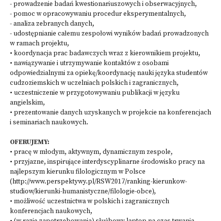
- prowadzenie badań kwestionariuszowych i obserwacyjnych,
- pomoc w opracowywaniu procedur eksperymentalnych,
- analiza zebranych danych,
- udostępnianie całemu zespołowi wyników badań prowadzonych
w ramach projektu,
• koordynacja prac badawczych wraz z kierownikiem projektu,
• nawiązywanie i utrzymywanie kontaktów z osobami
odpowiedzialnymi za opiekę/koordynację nauki języka studentów
cudzoziemskich w uczelniach polskich i zagranicznych,
• uczestniczenie w przygotowywaniu publikacji w języku
angielskim,
• prezentowanie danych uzyskanych w projekcie na konferencjach
i seminariach naukowych.
OFERUJEMY:
• pracę w młodym, aktywnym, dynamicznym zespole,
• przyjazne, inspirujące interdyscyplinarne środowisko pracy na
najlepszym kierunku filologicznym w Polsce
(
http://www.perspektywy.pl/RSW2017/ranking-kierunkow-
studiow/kierunki-humanistyczne/filologie-obce
),
• możliwość uczestnictwa w polskich i zagranicznych
konferencjach naukowych,