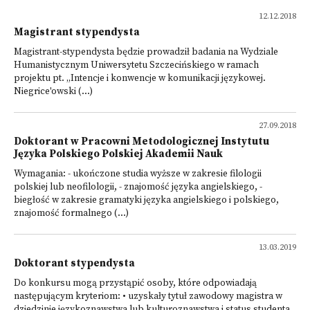
12.12.2018
Magistrant stypendysta
Magistrant-stypendysta będzie prowadził badania na Wydziale
Humanistycznym Uniwersytetu Szczecińskiego w ramach
projektu pt. „Intencje i konwencje w komunikacji językowej.
Niegrice'owski (...)
27.09.2018
Doktorant w Pracowni Metodologicznej Instytutu
Języka Polskiego Polskiej Akademii Nauk
Wymagania: - ukończone studia wyższe w zakresie filologii
polskiej lub neofilologii, - znajomość języka angielskiego, -
biegłość w zakresie gramatyki języka angielskiego i polskiego,
znajomość formalnego (...)
13.03.2019
Doktorant stypendysta
Do konkursu mogą przystąpić osoby, które odpowiadają
następującym kryteriom: • uzyskały tytuł zawodowy magistra w
dziedzinie językoznawstwa lub kulturoznawstwa i status studenta