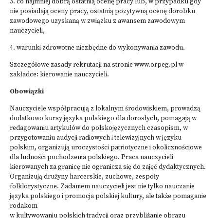
3. co najmniej dobrą ostatnią ocenę pracy lub, w przypadku gdy
nie posiadają oceny pracy, ostatnią pozytywną ocenę dorobku
zawodowego uzyskaną w związku z awansem zawodowym
nauczycieli,
4. warunki zdrowotne niezbędne do wykonywania zawodu.
Szczegółowe zasady rekrutacji na stronie
www.orpeg.pl
w
zakładce: kierowanie nauczycieli.
Obowiązki
Nauczyciele współpracują z lokalnym środowiskiem, prowadzą
dodatkowo kursy języka polskiego dla dorosłych, pomagają w
redagowaniu artykułów do polskojęzycznych czasopism, w
przygotowaniu audycji radiowych i telewizyjnych w języku
polskim, organizują uroczystości patriotyczne i okolicznościowe
dla ludności pochodzenia polskiego. Praca nauczycieli
kierowanych za granicę nie ogranicza się do zajęć dydaktycznych.
Organizują drużyny harcerskie, zuchowe, zespoły
folklorystyczne. Zadaniem nauczycieli jest nie tylko nauczanie
języka polskiego i promocja polskiej kultury, ale także pomaganie
rodakom
w kultywowaniu polskich tradycji oraz przybliżanie obrazu