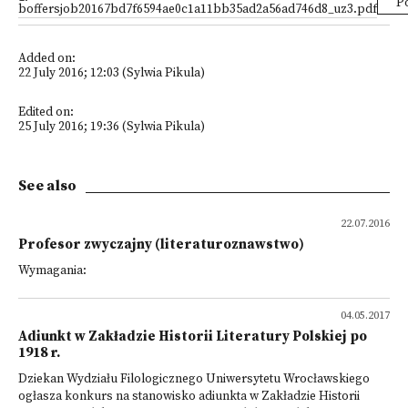
P
boffersjob20167bd7f6594ae0c1a11bb35ad2a56ad746d8_uz3.pdf
Added on:
22 July 2016; 12:03 (Sylwia Pikula)
Edited on:
25 July 2016; 19:36 (Sylwia Pikula)
See also
22.07.2016
Profesor zwyczajny (literaturoznawstwo)
Wymagania:
04.05.2017
Adiunkt w Zakładzie Historii Literatury Polskiej po
1918 r.
Dziekan Wydziału Filologicznego Uniwersytetu Wrocławskiego
ogłasza konkurs na stanowisko adiunkta w Zakładzie Historii