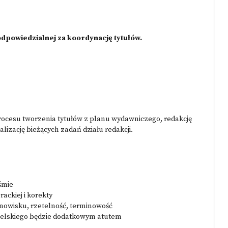
powiedzialnej za koordynację tytułów.
ocesu tworzenia tytułów z planu wydawniczego, redakcję
lizację bieżących zadań działu redakcji.
śmie
rackiej i korekty
anowisku, rzetelność, terminowość
gielskiego będzie dodatkowym atutem