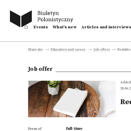
Events
What's new
Articles and interview
Redakto
Main site
Education and career
Job offers
Job offer
Added
28.06.
Re
full-time
Form of