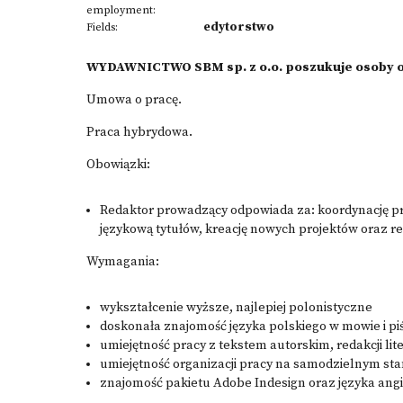
employment:
edytorstwo
Fields:
WYDAWNICTWO SBM sp. z o.o. poszukuje osoby od
Umowa o pracę.
Praca hybrydowa.
Obowiązki:
Redaktor prowadzący odpowiada za: koordynację pr
językową tytułów, kreację nowych projektów oraz rea
Wymagania:
wykształcenie wyższe, najlepiej polonistyczne
doskonała znajomość języka polskiego w mowie i pi
umiejętność pracy z tekstem autorskim, redakcji lite
umiejętność organizacji pracy na samodzielnym st
znajomość pakietu Adobe Indesign oraz języka an