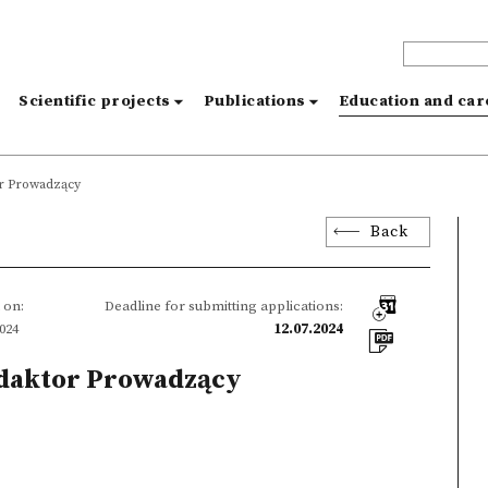
s
Scientific projects
Publications
Education and ca
r Prowadzący
Back
 on:
Deadline for submitting applications:
2024
12.07.2024
daktor Prowadzący