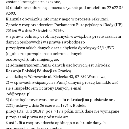
zostaną komisyjnie zniszczone,
6) dodatkowe informacje można uzyskać pod nr telefonu 22 622 37
92/93.
Klauzula obowiązku informacyjnego w procesie rekrutacji
Zgonie z rozporządzeniem Parlamentu Europejskiego i Rady (UE)
2016/679 z dnia 27 kwietnia 2016r.
w sprawie ochrony osób fizycznych w związku z przetwarzaniem
danych osobowych i w sprawie swobodnego
przepływu takich danych oraz uchylenia dyrektywy 95/46/WE
(ogólne rozporządzenie o ochronie danych
osobowych), informujemy, że:
1) administratorem Pana/i danych osobowych jest Ośrodek
Rozwoju Polskiej Edukacji za Granicą
z siedzibą w Warszawie ul. Kielecka 43, 02-530 Warszawa;
2) w sprawach związanych z Pana/i danymi proszę kontaktować
się z Inspektorem Ochrony Danych, e-mail
iod@orpeg.pl ;
3) dane będą przetwarzane w celu rekrutacji na podstawie art.
22(1) ustawy z dnia 26 czerwca 1974 r. Kodeks
pracy (Dz. U. z 2018 r. poz. 917 z późn. zm.), dane nie wymagane
przepisami prawa na podstawie art.
6 ust 1. lit a rozporządzenia ogólnego o ochronie danych
osobowych (zgoda rekrutanta);