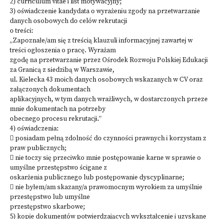
2) curriculum vitae i list motywacyjny;
3) oświadczenie kandydata o wyrażeniu zgody na przetwarzanie
danych osobowych do celów rekrutacji
o treści:
„Zapoznałe/am się z treścią klauzuli informacyjnej zawartej w
treści ogłoszenia o pracę. Wyrażam
zgodę na przetwarzanie przez Ośrodek Rozwoju Polskiej Edukacji
za Granicą z siedzibą w Warszawie,
ul. Kielecka 43 moich danych osobowych wskazanych w CV oraz
załączonych dokumentach
aplikacyjnych, w tym danych wrażliwych, w dostarczonych przeze
mnie dokumentach na potrzeby
obecnego procesu rekrutacji.”
4) oświadczenia:
 posiadam pełną zdolność do czynności prawnych i korzystam z
praw publicznych;
 nie toczy się przeciwko mnie postępowanie karne w sprawie o
umyślne przestępstwo ścigane z
oskarżenia publicznego lub postępowanie dyscyplinarne;
 nie byłem/am skazany/a prawomocnym wyrokiem za umyślnie
przestępstwo lub umyślne
przestępstwo skarbowe;
5) kopie dokumentów potwierdzających wykształcenie i uzyskane