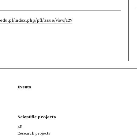
edu.pl/index.php/pfl/issue/view/129
)
Events
Scientific projects
All
Research projects