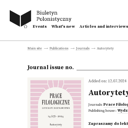
Events
What's new
Articles and interview
Autorytety
Main site
Publications
Journals
Journal issue no.
Added on: 12.07.2024
Autorytet
Prace Filol
Journals:
Wydzi
Publishing house::
Zapraszamy do lek