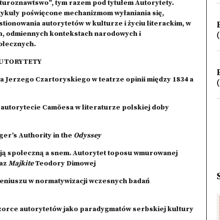
aturoznawtswo”, tym razem pod tytułem Autorytety.
tykuły poświęcone mechanizmom wyłaniania się,
stionowania autorytetów w kulturze i życiu literackim, w
h, odmiennych kontekstach narodowych i
(
ołecznych.
AUTORYTETY
Jerzego Czartoryskiego w teatrze opinii między 1834 a
(
utorytecie Camõesa w literaturze polskiej doby
r’s Authority in the
Odyssey
 społeczną a snem. Autorytet toposu wmurowanej
raz
Majkite
Teodory Dimowej
geniuszu w normatywizacji wczesnych badań
zorce autorytetów jako paradygmatów serbskiej kultury