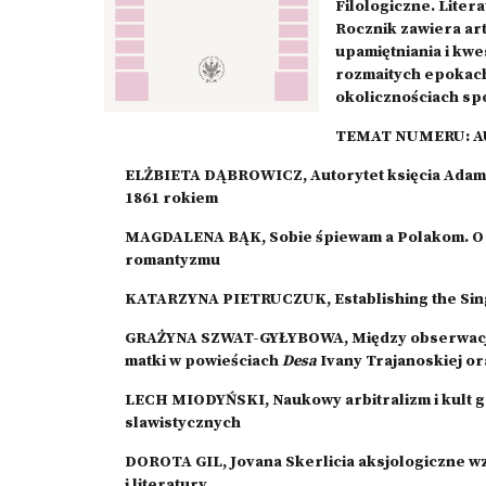
Filologiczne. Liter
Rocznik zawiera ar
upamiętniania i kwe
rozmaitych epokac
okolicznościach sp
TEMAT NUMERU: 
ELŻBIETA DĄBROWICZ, Autorytet księcia Adama 
1861 rokiem
MAGDALENA BĄK, Sobie śpiewam a Polakom. O a
romantyzmu
KATARZYNA PIETRUCZUK, Establishing the Singe
GRAŻYNA SZWAT-GYŁYBOWA, Między obserwacją
matki w powieściach
Desa
Ivany Trajanoskiej o
LECH MIODYŃSKI, Naukowy arbitralizm i kult 
slawistycznych
DOROTA GIL, Jovana Skerlicia aksjologiczne w
i literatury