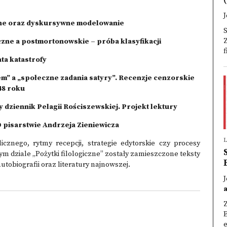
(
J
lne oraz dyskursywne modelowanie
Z
ne a postmortonowskie – próba klasyfikacji
f
ta katastrofy
” a „społeczne zadania satyry”. Recenzje cenzorskie
48 roku
ziennik Pelagii Rościszewskiej. Projekt lektury
 pisarstwie Andrzeja Zieniewicza
L
cznego, rytmy recepcji, strategie edytorskie czy procesy
ym dziale „Pożytki filologiczne” zostały zamieszczone teksty
tobiografii oraz literatury najnowszej.
J
E
e