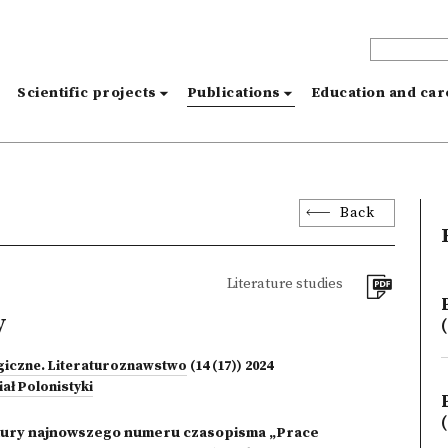
s
Scientific projects
Publications
Education and ca
Back
Literature studies
y
(
ogiczne. Literaturoznawstwo
(14 (17)) 2024
ał Polonistyki
(
tury najnowszego numeru czasopisma „Prace