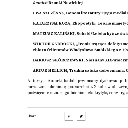
kamień
Bronki Nowickiej
EWA SZCZĘSNA, Genom literatury i jego media
KATARZYNA KOZA, Ekopoetyki. Teorie mimetycz
MATEUSZ KALIŃSKI, Sebald/Lebda: być ze świa
WIKTOR GARDOCKI, „Ironia trącąca defetyzmem
zbioru felietonów Władysława Smólskiego z 19
DARIUSZ SKÓRCZEWSKI, Nieznany XIX-wieczny d
ARTUR HELLICH, Trudna sztuka uobecniania. O
Autorzy i Autorki badali przemiany dyskursu publi
naruszania dominacji patriarchatu. Z kolei w obszern
poświęcone m.in. zagadnieniom ekokrytyki, cenzury, au
Share: