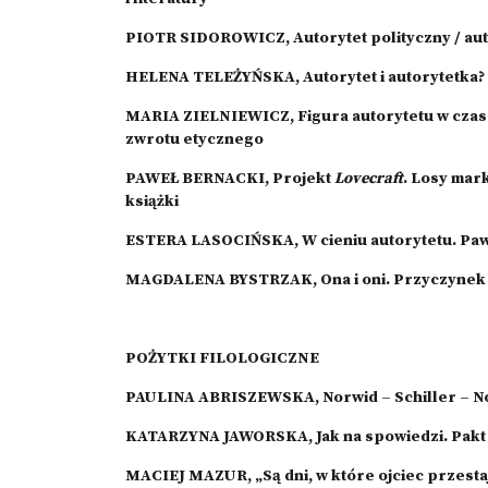
PIOTR SIDOROWICZ, Autorytet polityczny / aut
HELENA TELEŻYŃSKA, Autorytet i autorytetka? 
MARIA ZIELNIEWICZ, Figura autorytetu w cza
zwrotu etycznego
PAWEŁ BERNACKI, Projekt
Lovecraft
. Losy mar
książki
ESTERA LASOCIŃSKA, W cieniu autorytetu. Paw
MAGDALENA BYSTRZAK, Ona i oni. Przyczynek d
POŻYTKI FILOLOGICZNE
PAULINA ABRISZEWSKA, Norwid – Schiller – No
KATARZYNA JAWORSKA, Jak na spowiedzi. Pakt 
MACIEJ MAZUR, „Są dni, w które ojciec przesta