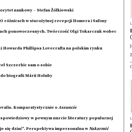
orytet naukowy – Stefan Żółkiewski
O różnicach w starożytnej recepcji Homera i Safony
L
sach ponowoczesnych. Twórczość Olgi Tokarczuk wobec
(
J
ki Howarda Phillipsa Lovecrafta na polskim rynku
„
eł Szczerbic sam o sobie
C
o biografii Márii Holuby
valis. Komparatystycznie o
Assuncie
spowiedziowy w pewnym nurcie literatury popularnej
L
je się dziać”. Perspektywa impersonalna w
Nakarmić