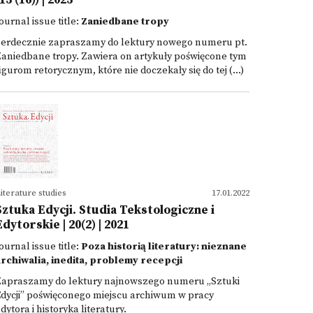
13 (16)) | 2023
ournal issue title:
Zaniedbane tropy
Serdecznie zapraszamy do lektury nowego numeru pt.
aniedbane tropy. Zawiera on artykuły poświęcone tym
igurom retorycznym, które nie doczekały się do tej (...)
iterature studies
17.01.2022
Sztuka Edycji. Studia Tekstologiczne i
Edytorskie | 20(2) | 2021
ournal issue title:
Poza historią literatury: nieznane
archiwalia, inedita, problemy recepcji
Zapraszamy do lektury najnowszego numeru „Sztuki
dycji” poświęconego miejscu archiwum w pracy
dytora i historyka literatury.