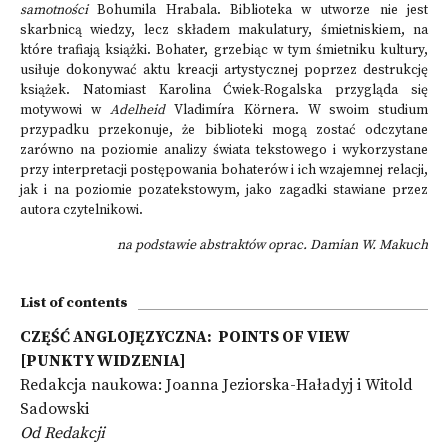
samotności
Bohumila Hrabala. Biblioteka w utworze nie jest
skarbnicą wiedzy, lecz składem makulatury, śmietniskiem, na
które trafiają książki. Bohater, grzebiąc w tym śmietniku kultury,
usiłuje dokonywać aktu kreacji artystycznej poprzez destrukcję
książek. Natomiast Karolina Ćwiek-Rogalska przygląda się
motywowi w
Adelheid
Vladimíra Körnera. W swoim studium
przypadku przekonuje, że biblioteki mogą zostać odczytane
zarówno na poziomie analizy świata tekstowego i wykorzystane
przy interpretacji postępowania bohaterów i ich wzajemnej relacji,
jak i na poziomie pozatekstowym, jako zagadki stawiane przez
autora czytelnikowi.
na podstawie abstraktów oprac. Damian W. Makuch
List of contents
CZĘŚĆ ANGLOJĘZYCZNA: POINTS OF VIEW
[PUNKTY WIDZENIA]
Redakcja naukowa: Joanna Jeziorska-Haładyj i Witold
Sadowski
Od Redakcji