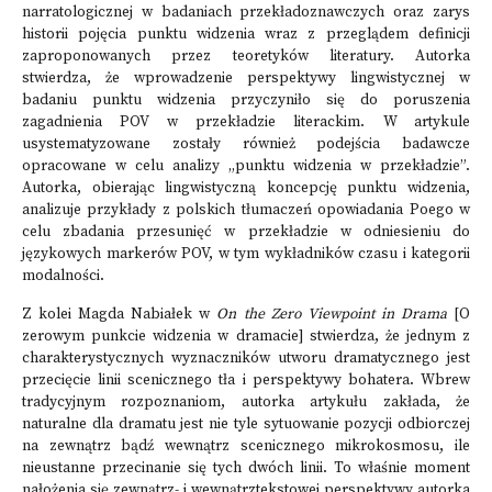
narratologicznej w badaniach przekładoznawczych oraz zarys
historii pojęcia punktu widzenia wraz z przeglądem definicji
zaproponowanych przez teoretyków literatury. Autorka
stwierdza, że wprowadzenie perspektywy lingwistycznej w
badaniu punktu widzenia przyczyniło się do poruszenia
zagadnienia POV w przekładzie literackim. W artykule
usystematyzowane zostały również podejścia badawcze
opracowane w celu analizy „punktu widzenia w przekładzie”.
Autorka, obierając lingwistyczną koncepcję punktu widzenia,
analizuje przykłady z polskich tłumaczeń opowiadania Poego w
celu zbadania przesunięć w przekładzie w odniesieniu do
językowych markerów POV, w tym wykładników czasu i kategorii
modalności.
Z kolei Magda Nabiałek w
On the Zero Viewpoint in Drama
[O
zerowym punkcie widzenia w dramacie] stwierdza, że jednym z
charakterystycznych wyznaczników utworu dramatycznego jest
przecięcie linii scenicznego tła i perspektywy bohatera. Wbrew
tradycyjnym rozpoznaniom, autorka artykułu zakłada, że
naturalne dla dramatu jest nie tyle sytuowanie pozycji odbiorczej
na zewnątrz bądź wewnątrz scenicznego mikrokosmosu, ile
nieustanne przecinanie się tych dwóch linii. To właśnie moment
nałożenia się zewnątrz- i wewnątrztekstowej perspektywy autorka