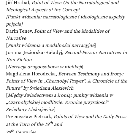
Jiří Hrabal,
Point of View: On the Narratological and
Ideological Aspects of the Concept
[Punkt widzenia: narratologiczne i ideologiczne aspekty
pojęcia]
Darin Tenev,
Point of View and the Modalities of
Narrative
[
Punkt widzenia a modalności narracyjne
]
Joanna Jeziorska-Haładyj,
Second-Person Narratives in
Non-Fiction
[
Narracja drugoosobowa w niefikcji
]
Magdalena Horodecka,
Between Testimony and Irony:
Points of View in
„
Chernobyl Prayer”.
A Chronicle of the
Future”
by Swietlana Alexievich
[
Między świadectwem a ironią: punkty widzenia w
„Czarnobylskiej modlitwie.
Kronice przyszłości”
Swietłany Aleksijewicz
]
Przemysław Pietrzak,
Points of View and the Daily Press
th
at the Turn of the 19
and
th
20
Centuries