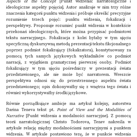
Aspects of the Concept
[Punkt widzenia: narratologiczne i
ideologiczne aspekty pojęcia]. Autor analizuje w nim trzy różne
znaczenia kategorii punktu widzenia i próbuje określić precyzyjne
rozumienie trzech pojęć: punktu widzenia, fokalizacji i
perspektywy. Proponuje rozumieć punkt widzenia w kontekście
przekonań ideologicznych, które można przypisać podmiotowi
tekstu narracyjnego. Fokalizacja z kolei byłaby w tym ujęciu
specyficzną dyskursywną metodą prezentacji tekstu fikcjonalnego
poprzez podmiot fokalizujący (fokalizatora), konstytuowany za
pomocą tych samych językowych wykładników co podmiot
narracji, z wyjątkiem gramatycznej pierwszej osoby. Podmiot
fokalizujący w tym ujęciu pośredniczy w prezentacji świata
przedstawionego, ale nie może być narratorem. Wreszcie
perspektywa odnosi się do przestrzennego aspektu świata
przedstawionego; opis dokonywałby się z wnętrza tego świata i
również wykorzystywałby środki językowe.
Równie porządkujące ambicje ma artykuł kolejny, autorstwa
Darina Teneva tekst pt.
Point of View and the Modalities of
Narrative
[Punkt widzenia a modalności narracyjne]. Z pomocą
teorii narratologicznej Christo Todorova, Tenev nakreśla w
artykule relację między modalnościami narracyjnymi a punktem
widzenia. W artykule postawiono tezę, że w punkcie widzenia