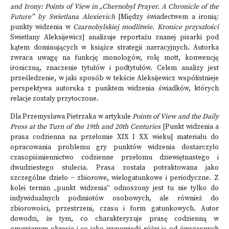
and Irony: Points of View in „Chernobyl Prayer. A Chronicle of the
Future” by Swietlana Alexievich
[Między świadectwem a ironią:
punkty widzenia w
Czarnobylskiej modlitwie. Kronice przyszłości
Swietłany Aleksijewicz] analizuje reportażu znanej pisarki pod
kątem dominujących w książce strategii narracyjnych. Autorka
zwraca uwagę na funkcję monologów, rolę mott, konwencję
ironiczną, znaczenie tytułów i podtytułów. Celem analizy jest
prześledzenie, w jaki sposób w tekście Aleksijewicz współistnieje
perspektywa autorska z punktem widzenia świadków, których
relacje zostały przytoczone.
Dla Przemysława Pietrzaka w artykule
Points of View and the Daily
Press at the Turn of the 19th and 20th Centuries
[Punkt widzenia a
prasa codzienna na przełomie XIX I XX wieku] materiału do
opracowania problemu gry punktów widzenia dostarczyło
czasopiśmiennictwo codzienne przełomu dziewiętnastego i
dwudziestego stulecia. Prasa została potraktowana jako
szczególne dzieło − zbiorowe, wielogatunkowe i periodyczne. Z
kolei termin „punkt widzenia” odnoszony jest tu nie tylko do
indywidualnych podmiotów osobowych, ale również do
zbiorowości, przestrzeni, czasu i form gatunkowych. Autor
dowodzi, że tym, co charakteryzuje prasę codzienną w