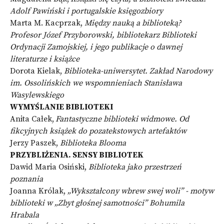
Adolf Pawiński i portugalskie księgozbiory
Marta M. Kacprzak,
Między nauką a biblioteką?
Profesor Józef Przyborowski, bibliotekarz Biblioteki
Ordynacji Zamojskiej, i jego publikacje o dawnej
literaturze i książce
Dorota Kielak,
B
iblioteka-uniwersytet. Zakład Narodowy
im. Ossolińskich we wspomnieniach Stanisława
Wasylewskiego
WYMYŚLANIE BIBLIOTEKI
Anita Całek,
Fantastyczne biblioteki widmowe. Od
fikcyjnych książek do pozatekstowych artefaktów
Jerzy Paszek,
Biblioteka Blooma
PRZYBLIŻENIA. SENSY BIBLIOTEK
Dawid Maria Osiński,
Biblioteka jako przestrzeń
poznania
Joanna Królak,
„Wykształcony wbrew swej woli” - motyw
biblioteki w „Zbyt głośnej samotności” Bohumila
Hrabala