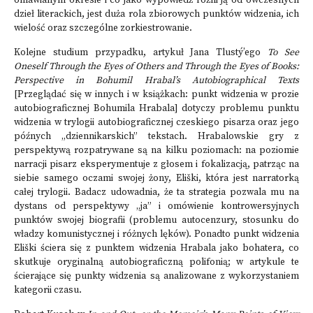
omawianym okresie i co jako wypowiedź różni ją od ówczesnych
dzieł literackich, jest duża rola zbiorowych punktów widzenia, ich
wielość oraz szczególne zorkiestrowanie.
Kolejne studium przypadku, artykuł Jana Tlustý’ego
To See
Oneself Through the Eyes of Others and Through the Eyes of Books:
Perspective in Bohumil Hrabal’s Autobiographical Texts
[Przeglądać się w innych i w książkach: punkt widzenia w prozie
autobiograficznej Bohumila Hrabala] dotyczy problemu punktu
widzenia w trylogii autobiograficznej czeskiego pisarza oraz jego
późnych „dziennikarskich” tekstach. Hrabalowskie gry z
perspektywą rozpatrywane są na kilku poziomach: na poziomie
narracji pisarz eksperymentuje z głosem i fokalizacją, patrząc na
siebie samego oczami swojej żony, Eliški, która jest narratorką
całej trylogii. Badacz udowadnia, że ta strategia pozwala mu na
dystans od perspektywy „ja” i omówienie kontrowersyjnych
punktów swojej biografii (problemu autocenzury, stosunku do
władzy komunistycznej i różnych lęków). Ponadto punkt widzenia
Eliški ściera się z punktem widzenia Hrabala jako bohatera, co
skutkuje oryginalną autobiograficzną polifonią; w artykule te
ścierające się punkty widzenia są analizowane z wykorzystaniem
kategorii czasu.