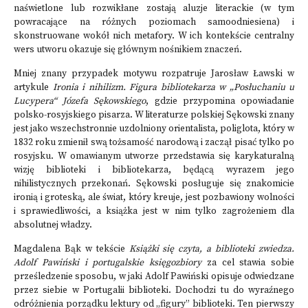
naświetlone lub rozwikłane zostają aluzje literackie (w tym
powracające na różnych poziomach samoodniesiena) i
skonstruowane wokół nich metafory. W ich kontekście centralny
wers utworu okazuje się głównym nośnikiem znaczeń.
Mniej znany przypadek motywu rozpatruje Jarosław Ławski w
artykule
Ironia i nihilizm. Figura bibliotekarza w „Posłuchaniu u
Lucypera“ Józefa Sękowskiego
, gdzie
przypomina opowiadanie
polsko-rosyjskiego pisarza. W literaturze polskiej Sękowski znany
jest jako wszechstronnie uzdolniony orientalista, poliglota, który w
1832 roku zmienił swą tożsamość narodową i zaczął pisać tylko po
rosyjsku. W omawianym utworze przedstawia się karykaturalną
wizję biblioteki i bibliotekarza, będącą wyrazem jego
nihilistycznych przekonań. Sękowski posługuje się znakomicie
ironią i groteską, ale świat, który kreuje, jest pozbawiony wolności
i sprawiedliwości, a książka jest w nim tylko zagrożeniem dla
absolutnej władzy.
Magdalena Bąk w tekście
Książki się czyta, a biblioteki zwiedza.
Adolf Pawiński i portugalskie księgozbiory
za cel stawia sobie
prześledzenie sposobu, w jaki Adolf Pawiński opisuje odwiedzane
przez siebie w Portugalii biblioteki. Dochodzi tu do wyraźnego
odróżnienia porządku lektury od „figury” biblioteki. Ten pierwszy