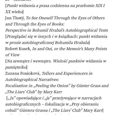
[
Punkt widzenia a prasa codzienna na przełomie XIX I
XX wieku
]
Jan Tlustý,
To See Oneself Through the Eyes of Others
and Through the Eyes of Books:
Perspective in Bohumil Hrabal’s Autobiographical Texts
[
Przeglądać się w innych i w książkach: punkt widzenia
w prozie autobiograficznej Bohumila Hrabala
]
Robert Kusek,
In and Out, or the Memoir’s Many Points
of View
[
Na zewnątrz i wewnątrz. Wielość punktów widzenia w
pamiętniku
]
Zuzana Fonioková,
Tellers and Experiencers in
Autobiographical Narratives:
Focalization in
„
Peeling the Onion”
by Günter Grass and
„
The Liars’ Club”
by Mary Karr
[
„Ja” opowiadające i „ja” przeżywające w narracjach
autobiograficznych – fokalizacja w „Przy obieraniu
cebuli” Güntera Grassa i „The Liars’ Club” Mary Karr
]