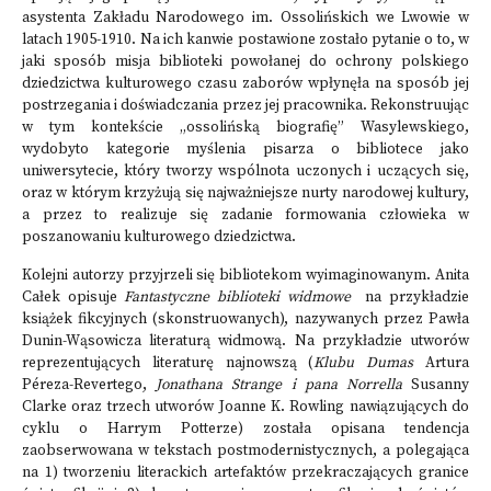
asystenta Zakładu Narodowego im. Ossolińskich we Lwowie w
latach 1905-1910. Na ich kanwie postawione zostało pytanie o to, w
jaki sposób misja biblioteki powołanej do ochrony polskiego
dziedzictwa kulturowego czasu zaborów wpłynęła na sposób jej
postrzegania i doświadczania przez jej pracownika. Rekonstruując
w tym kontekście „ossolińską biografię” Wasylewskiego,
wydobyto kategorie myślenia pisarza o bibliotece jako
uniwersytecie, który tworzy wspólnota uczonych i uczących się,
oraz w którym krzyżują się najważniejsze nurty narodowej kultury,
a przez to realizuje się zadanie formowania człowieka w
poszanowaniu kulturowego dziedzictwa.
Kolejni autorzy przyjrzeli się bibliotekom wyimaginowanym. Anita
Całek opisuje
Fantastyczne biblioteki widmowe
na przykładzie
książek fikcyjnych (skonstruowanych), nazywanych przez Pawła
Dunin-Wąsowicza literaturą widmową. Na przykładzie utworów
reprezentujących literaturę najnowszą (
Klubu Dumas
Artura
Péreza-Revertego,
Jonathana Strange i pana Norrella
Susanny
Clarke oraz trzech utworów Joanne K. Rowling nawiązujących do
cyklu o Harrym Potterze) została opisana tendencja
zaobserwowana w tekstach postmodernistycznych, a polegająca
na 1) tworzeniu literackich artefaktów przekraczających granice