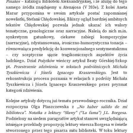
Pinakes
– katalogu Biblioteki Aleksandryjskiej, i że aluzję do tego
samego źródła znajdujemy u Atenajosa (V 203e). Z kolei Aneta
Mazur przypomina w swoim artykule postać zapomnianej
nowelistki, Stefanii Chłędowskiej. Bliższy ogląd bardziej ambitnych
tekstów Chłędowskiej pozwala jednak ukazać ich walory
tematyczne, genologiczne oraz narracyjne. Należą do nich m.in.
synkretyzm gatunkowy, ciekawe zabiegi kompozycyjne
(narracyjne), zdystansowana, ironiczno-humorystyczna tonacja –
równoważąca predylekcję do konwencjonalnego sentymentalizmu
– czy sceptyczne ujęcie tragikomicznych aspektów życia
ludzkiego. Dział
Pożytków
wieńczy artykuł Beaty Górskiej-Szkop
pt.
Przestrzenie zdziwienia w tekstach podróżniczych Michała
Tyszkiewicza i Józefa Ignacego Kraszewskiego
. Jest
to
rekonstrukcja procesu poznania w relacjach z podróży Michała
Tyszkiewicza i Józefa Ignacego Kraszewskiego przez pryzmat
kategorii zdziwienia.
Kolejne artykuły dotyczą już tematu przewodniego rocznika. Dział
rozpoczyna Olga Płaszczewska z
„No haber salido de mi
biblioteca”. Notatka z lektury “Sławy” (“La fama”) J.L. Borgesa.
Podzielony na siedem paragrafów artykuł stanowi uwzględniającą
istniejące przekłady propozycję lektury wiersza Borgesa w świetle
stworzonego przez tego pisarza mitu biblioteki. W toku lektury