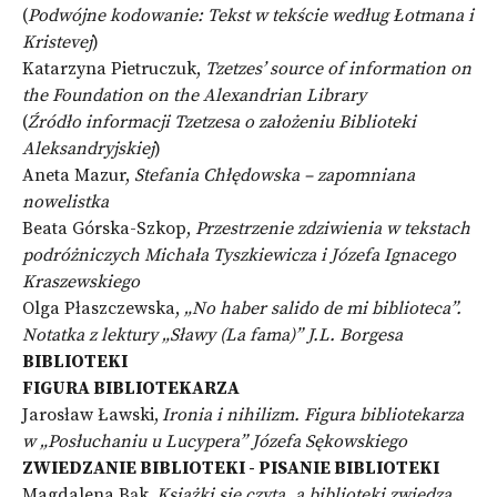
(
Podwójne kodowanie: Tekst w tekście według Łotmana i
Kristevej
)
Katarzyna Pietruczuk,
Tzetzes’ source of information on
the Foundation on the Alexandrian Library
(
Źródło informacji Tzetzesa o założeniu Biblioteki
Aleksandryjskiej
)
Aneta Mazur,
Stefania Chłędowska – zapomniana
nowelistka
Beata Górska-Szkop,
Przestrzenie zdziwienia w tekstach
podróżniczych Michała Tyszkiewicza i Józefa Ignacego
Kraszewskiego
Olga Płaszczewska,
„No haber salido de mi biblioteca”.
Notatka z lektury „Sławy (La fama)” J.L. Borgesa
BIBLIOTEKI
FIGURA BIBLIOTEKARZA
Jarosław Ławski,
Ironia i nihilizm. Figura bibliotekarza
w „Posłuchaniu u Lucypera” Józefa Sękowskiego
ZWIEDZANIE BIBLIOTEKI - PISANIE BIBLIOTEKI
Magdalena Bąk,
Książki się czyta, a biblioteki zwiedza.