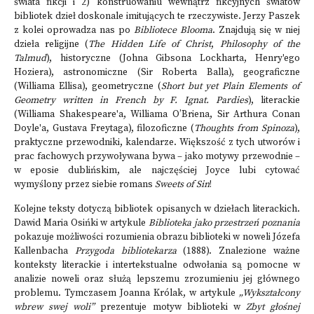
świata fikcji i 2) konstruowaniu wewnątrz fikcyjnych światów
bibliotek dzieł doskonale imitujących te rzeczywiste. Jerzy Paszek
z kolei oprowadza nas po
Bibliotece Blooma
. Znajdują się w niej
dzieła religijne (
The Hidden Life of Christ
,
Philosophy of the
Talmud
), historyczne (Johna Gibsona Lockharta, Henry'ego
Hoziera), astronomiczne (Sir Roberta Balla), geograficzne
(Williama Ellisa), geometryczne (
Short but yet Plain Elements of
Geometry written in French by F. Ignat. Pardies
), literackie
(Williama Shakespeare'a, Williama O’Briena, Sir Arthura Conan
Doyle'a, Gustava Freytaga), filozoficzne (
Thoughts from Spinoza
),
praktyczne przewodniki, kalendarze. Większość z tych utworów i
prac fachowych przywoływana bywa – jako motywy przewodnie –
w eposie dublińskim, ale najczęściej Joyce lubi cytować
wymyślony przez siebie romans
Sweets of Sin
!
Kolejne teksty dotyczą bibliotek opisanych w dziełach literackich.
Dawid Maria Osińki w artykule
Biblioteka jako przestrzeń poznania
pokazuje możliwości rozumienia obrazu biblioteki w noweli Józefa
Kallenbacha
Przygoda bibliotekarza
(1888). Znalezione ważne
konteksty literackie i intertekstualne odwołania są pomocne w
analizie noweli
oraz służą lepszemu zrozumieniu jej głównego
problemu. Tymczasem Joanna Królak, w artykule
„Wykształcony
wbrew swej woli”
prezentuje motyw biblioteki w
Zbyt głośnej