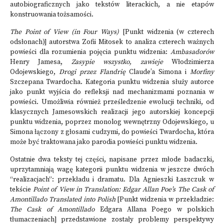
autobiograficznych jako tekstów literackich, a nie etapów
konstruowania tożsamości.
The Point of View (in Four Ways)
[Punkt widzenia (w czterech
odsłonach)] autorstwa Zofii Mitosek to analiza czterech ważnych
powieści dla rozumienia pojęcia punktu widzenia:
Ambasadorów
Henry Jamesa,
Zasypie wszystko, zawieje
Włodzimierza
Odojewskiego,
Drogi przez Flandrię
Claude’a Simona i
Morfiny
Szczepana Twardocha. Kategoria punktu widzenia służy autorce
jako punkt wyjścia do refleksji nad mechanizmami poznania w
powieści. Umożliwia również prześledzenie ewolucji techniki, od
klasycznych Jamesowskich realizacji jego autorskiej koncepcji
punktu widzenia, poprzez monolog wewnętrzny Odojewskiego, u
Simona łączony z głosami cudzymi, do powieści Twardocha, która
może być traktowana jako parodia powieści punktu widzenia.
Ostatnie dwa teksty tej części, napisane przez młode badaczki,
uprzytamniają wagę kategorii punktu widzenia w jeszcze dwóch
“realizacjach”: przekładu i dramatu. Dla Agnieszki Łaszczuk w
tekście
Point of View in Translation: Edgar Allan Poe’s The Cask of
Amontillado Translated into Polish
[Punkt widzenia w przekładzie:
The Cask of Amontillado
Edgara Allana Poego w polskich
tłumaczeniach] przedstawione zostały problemy perspektywy