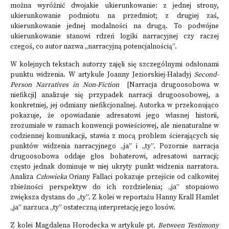
można wyróżnić dwojakie ukierunkowanie: z jednej strony,
ukierunkowanie podmiotu na przedmiot; z drugiej zaś,
ukierunkowanie jednej modalności na drugą. To podwójne
ukierunkowanie stanowi rdzeń logiki narracyjnej czy raczej
czegoś, co autor nazwa „narracyjną potencjalnością”.
W kolejnych tekstach autorzy zajęli się szczególnymi odsłonami
punktu widzenia. W artykule Joanny Jeziorskiej-Haładyj
Second-
Person Narratives in Non-Fiction
[Narracja drugoosobowa w
niefikcji] analizuje się przypadek narracji drugoosobowej, a
konkretniej, jej odmiany niefikcjonalnej. Autorka w przekonująco
pokazuje, że opowiadanie adresatowi jego własnej historii,
zrozumiałe w ramach konwencji powieściowej, ale nienaturalne w
codziennej komunikacji, stawia z mocą problem ścierających się
punktów widzenia narracyjnego „ja” i „ty”. Pozornie narracja
drugoosobowa oddaje głos bohaterowi, adresatowi narracji;
często jednak dominuje w niej ukryty punkt widzenia narratora.
Analiza
Człowieka
Oriany Fallaci pokazuje przejście od całkowitej
zbieżności perspektyw do ich rozdzielenia; „ja” stopniowo
zwiększa dystans do „ty”. Z kolei w reportażu Hanny Krall Hamlet
„ja” narzuca „ty” ostateczną interpretację jego losów.
Z kolei Magdalena Horodecka w artykule pt.
Between Testimony