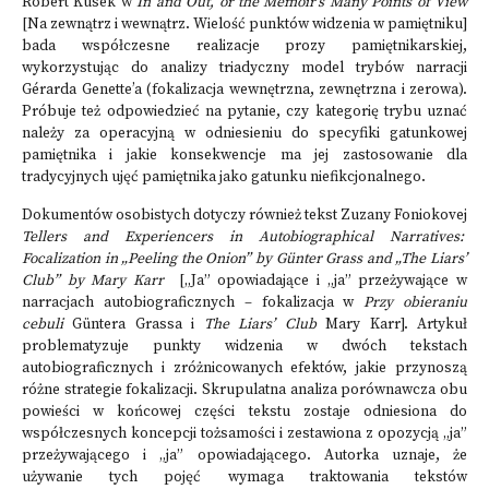
Robert Kusek w
In and Out, or the Memoir’s Many Points of View
[Na zewnątrz i wewnątrz. Wielość punktów widzenia w pamiętniku]
bada współczesne realizacje prozy pamiętnikarskiej,
wykorzystując do analizy triadyczny model trybów narracji
Gérarda Genette’a (fokalizacja wewnętrzna, zewnętrzna i zerowa).
Próbuje też odpowiedzieć na pytanie, czy kategorię trybu uznać
należy za operacyjną w odniesieniu do specyfiki gatunkowej
pamiętnika i jakie konsekwencje ma jej zastosowanie dla
tradycyjnych ujęć pamiętnika jako gatunku niefikcjonalnego.
Dokumentów osobistych dotyczy również tekst Zuzany Foniokovej
Tellers and Experiencers in Autobiographical Narratives:
Focalization in „Peeling the Onion” by Günter Grass and „The Liars’
Club” by Mary Karr
[„Ja” opowiadające i „ja” przeżywające w
narracjach autobiograficznych – fokalizacja w
Przy obieraniu
cebuli
Güntera Grassa i
The Liars’ Club
Mary Karr]. Artykuł
problematyzuje punkty widzenia w dwóch tekstach
autobiograficznych i zróżnicowanych efektów, jakie przynoszą
różne strategie fokalizacji. Skrupulatna analiza porównawcza obu
powieści w końcowej części tekstu zostaje odniesiona do
współczesnych koncepcji tożsamości i zestawiona z opozycją „ja”
przeżywającego i „ja” opowiadającego. Autorka uznaje, że
używanie tych pojęć wymaga traktowania tekstów