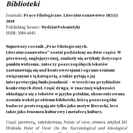
Biblioteki
Journals:
Prace Filologiczne. Literaturoznawstwo
(8(11))
2018
Publishing house::
Wydział Polonistyki
ISSN:
2084-6045
Najnowszy rocznik „Prac Filologicznych.
Literaturoznawstwo” został podzielony na dwie części. W
pierwszej, anglojęzycznej, znalazły się artykuły dotyczące
punktu widzenia. Autorzy poszczególnych tekstów
zastanawiają się nad kontrowersjami i ograniczeniami
związanymi z tą kategorią, a także pytają o jej
interpretacyjną funkcjonalność – w teorii i na przykładzie
konkretnych dzieł. Część druga, w znacznej większości
składająca się z tekstów w języku polskim, skoncentrowana
została wokół problemu biblioteki, którą poszczególni
badacze postrzegają nie tylko jako motyw literacki, lecz
także jako fenomen kulturowy i metaforę kultury.
Część pierwszą, zatytułowaną
Points of view
, otwiera artykuł Jiří
Hrabala
Point of View: On the Narratological and Ideological