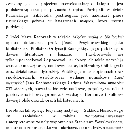
związany jest z pojęciem intertekstualnego dialogu i jest
podstawową strategią poznania i opisu Portugalii w dziele
Pawinskiego. Biblioteka postrzegana jest natomiast przez
Pawińskiego jedynie w kategoriach miejsca, które można
podziwiać.
Z kolei Marta Kacprzak w tekście
Między nauką a biblioteką?
opisuje dokonania prof. Józefa Przyborowskiego jako
bibliotekarza Biblioteki Ordynacji Zamojskiej, i jego publikacje o
dawnej literaturze i książce.
Przyborowski nie
tylko uporządkował i opracował jej zbiory, ale także uczynił ją
warsztatem swej pracy naukowej historyka literatury i bibliografa
oraz działalności edytorskiej. Publikując w czasopismach oraz
encyklopediach, współtworząc wydanie pomnikowe
Dzieł
wszystkich
Jana Kochanowskiego i edycje faksymilowe utworów
XVI-wiecznych, stawiał sobie cele naukowe, popularyzatorskie i
patriotyczno-ideowe, promował wiedzę o literaturze i kulturze
dawnej Polski oraz zbiorach bibliotecznych.
Dorota Kielak opisuje losy innej instytucji – Zakładu Narodowego
im. Ossolińskich. W tekście
B
iblioteka-uniwersytet
zinterpretowane zostały wspomnienia Stanisława Wasylewskiego,
opisujące jego pracę jako wolontariusza, stypendysty, a następnie