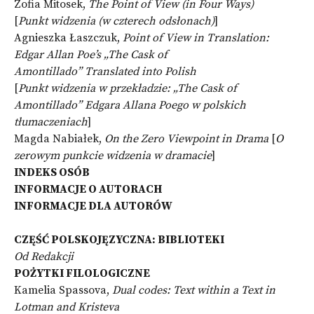
Zofia Mitosek,
The Point of View (in Four Ways)
[
Punkt widzenia (w czterech odsłonach)
]
Agnieszka Łaszczuk,
Point of View in Translation:
Edgar Allan Poe’s
„
The Cask of
Amontillado”
Translated into Polish
[
Punkt widzenia w przekładzie: „The Cask of
Amontillado” Edgara Allana Poego w polskich
tłumaczeniach
]
Magda Nabiałek,
On the Zero Viewpoint in Drama
[
O
zerowym punkcie widzenia w dramacie
]
INDEKS OSÓB
INFORMACJE O AUTORACH
INFORMACJE DLA AUTORÓW
CZĘŚĆ POLSKOJĘZYCZNA: BIBLIOTEKI
Od Redakcji
POŻYTKI FILOLOGICZNE
Kamelia Spassova,
Dual codes: Text within a Text in
Lotman and Kristeva