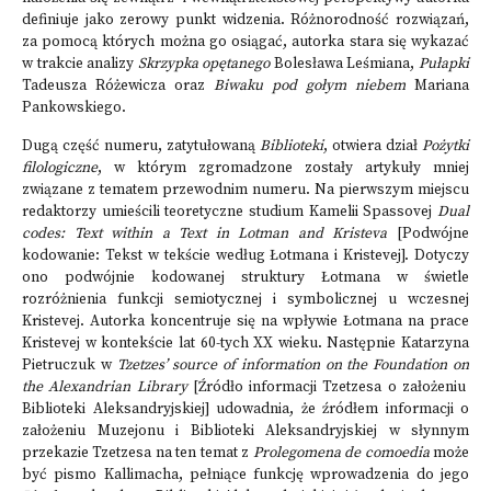
definiuje jako zerowy punkt widzenia. Różnorodność rozwiązań,
za pomocą których można go osiągać, autorka stara się wykazać
w trakcie analizy
Skrzypka opętanego
Bolesława Leśmiana,
Pułapki
Tadeusza Różewicza oraz
Biwaku pod gołym
niebem
Mariana
Pankowskiego.
Dugą część numeru, zatytułowaną
Biblioteki
, otwiera dział
Pożytki
filologiczne
, w którym zgromadzone zostały artykuły mniej
związane z tematem przewodnim numeru.
Na pierwszym miejscu
redaktorzy umieścili teoretyczne studium Kamelii Spassovej
Dual
codes: Text within a Text in Lotman and Kristeva
[Podwójne
kodowanie: Tekst w tekście według Łotmana i Kristevej]. Dotyczy
ono podwójnie kodowanej struktury Łotmana w świetle
rozróżnienia funkcji semiotycznej i symbolicznej u wczesnej
Kristevej. Autorka koncentruje się na wpływie Łotmana na prace
Kristevej w kontekście lat 60-tych XX wieku. Następnie Katarzyna
Pietruczuk w
Tzetzes’ source of information on the Foundation on
the Alexandrian Library
[Źródło informacji Tzetzesa o założeniu
Biblioteki Aleksandryjskiej] udowadnia, że źródłem informacji o
założeniu Muzejonu i Biblioteki Aleksandryjskiej w słynnym
przekazie Tzetzesa na ten temat z
Prolegomena de comoedia
może
być pismo Kallimacha, pełniące funkcję wprowadzenia do jego