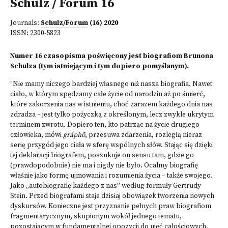
Schulz / Forum 16
Journals:
Schulz/Forum
(16) 2020
ISSN:
2300-5823
Numer 16 czasopisma poświęcony jest biografiom Brunona
Schulza (tym istniejącym i tym dopiero pomyślanym).
"Nie mamy niczego bardziej własnego niż nasza biografia. Nawet
ciało, w którym spędzamy całe życie od narodzin aż po śmierć,
które zakorzenia nas w istnieniu, choć zarazem każdego dnia nas
zdradza – jest tylko pożyczką z określonym, lecz zwykle ukrytym
terminem zwrotu. Dopiero ten, kto patrząc na życie drugiego
człowieka, mówi
gráphō
, przesuwa zdarzenia, rozległą nieraz
serię przygód jego ciała w sferę wspólnych słów. Stając się dzięki
tej deklaracji biografem, poszukuje on sensu tam, gdzie go
(prawdopodobnie) nie ma i nigdy nie było. Ocalmy biografię
właśnie jako formę ujmowania i rozumienia życia – także swojego.
Jako „autobiografię każdego z nas” według formuły Gertrudy
Stein. Przed biografami staje dzisiaj obowiązek tworzenia nowych
dyskursów. Konieczne jest przyznanie pełnych praw biografiom
fragmentarycznym, skupionym wokół jednego tematu,
pozostającym w fundamentalnej opozycji do ujęć całościowych,