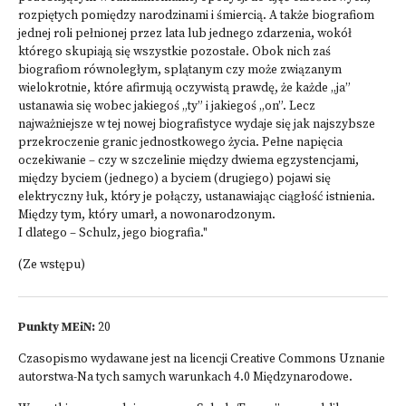
rozpiętych pomiędzy narodzinami i śmiercią. A także biografiom
jednej roli pełnionej przez lata lub jednego zdarzenia, wokół
którego skupiają się wszystkie pozostałe. Obok nich zaś
biografiom równoległym, splątanym czy może związanym
wielokrotnie, które afirmują oczywistą prawdę, że każde „ja”
ustanawia się wobec jakiegoś „ty” i jakiegoś „on”. Lecz
najważniejsze w tej nowej biografistyce wydaje się jak najszybsze
przekroczenie granic jednostkowego życia. Pełne napięcia
oczekiwanie – czy w szczelinie między dwiema egzystencjami,
między byciem (jednego) a byciem (drugiego) pojawi się
elektryczny łuk, który je połączy, ustanawiając ciągłość istnienia.
Między tym, który umarł, a nowonarodzonym.
I dlatego – Schulz, jego biografia."
(Ze wstępu)
Punkty MEiN:
20
Czasopismo wydawane jest na licencji
Creative Commons Uznanie
autorstwa-Na tych samych warunkach 4.0 Międzynarodowe
.