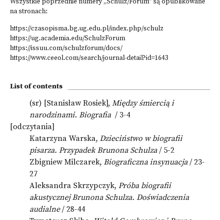
Wszystkie poprzednie numery „Schulz/Forum” są opublikowane
na stronach:
https://czasopisma.bg.ug.edu.pl/index.php/schulz
https://ug.academia.edu/SchulzForum
https://issuu.com/schulzforum/docs/
https://www.ceeol.com/search/journal-detail?id=1643
List of contents
(sr) [Stanisław Rosiek],
Między śmiercią i
narodzinami. Biografia
/ 3-4
[odczytania]
Katarzyna Warska,
Dzieciństwo w biografii
pisarza. Przypadek Brunona Schulza
/ 5-2
Zbigniew Milczarek,
Biograficzna insynuacja
/ 23-
27
Aleksandra Skrzypczyk,
Próba biografii
akustycznej Brunona Schulza. Doświadczenia
audialne
/ 28-44