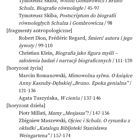
Tymoteusz Skiba,
Witold Gombrowicz i Bruno
Schulz. Biografie równoległe
/ 45-97
Tymoteusz Skiba,
Postscriptum do biografii
równoległych Schulza i Gombrowicza
/ 98
[fragmenty antropologiczne]
Robert Dion, Frédéric Regard,
Śmierć autora i jego
żywoty
/ 99-110
Christian Klein,
Biografia jako figura myśli –
założenia badań i narracji biograficznych
/ 111-120
[horyzont życia]
Marcin Romanowski,
Mimowolna sylwa. O książce
Anny Kaszuby-Dębskiej „Bruno. Epoka genialna”
/
121-136
Agata Tuszyńska,
W cieniu
/ 137-146
[horyzont dzieła]
Piotr Millati,
Mamy „Mesjasza”!
/ 147-156
Zbigniew Maszewski,
Ojciec i Schulz. O rysunku z
okładki „Katalogu Bibljoteki Stanisława
Weingartena”
/ 157-174