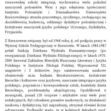
rzeszowskiej szkoły integracji, wychowawca wielu pokoleń
nauczycieli polonistów. Wraz z jego odejściem społeczność
Instytutu Polonistyki i Dziennikarstwa Uniwersytetu
Rzeszowskiego utraciła pracowitego, życzliwego, cechującego się
dociekliwością badawczą, oddanego dydaktyce polonistycznej i
kształceniu nauczycieli języka polskiego Uczonego, Dydaktyka,
Przyjaciela.
Z Rzeszowem związany był od 1968 roku, tj. od podjęcia pracy w
Wyższej Szkole Pedagogicznej w Rzeszowie. W latach 1984-1987
pełnił funkcję Dziekana Wydziału Humanistycznego (po
reorganizacji: Dziekana Wydziału Filologicznego); w latach 1975-
2000 kierował Zakładem Metodyki Nauczania Literatury i Języka
Polskiego w Instytucie Filologii Polskiej. Wypromował 521
magistrów i 2 doktorów. Jego zainteresowania naukowe
obejmowały m.in. badania literaturoznawcze, kształcenie
literackie i kulturowe oraz językowe, nauczanie integrujące języka
polskiego, pogranicza i korespondencje sztuk, konteksty dzieła
literackiego, problematykę aksjologiczną. Opublikował 6
monografii, ponad 120 rozpraw i artykułów oraz wiele prac
redakcyjnych. Był członkiem gremiów naukowych, za działalność
naukową i dydaktyczną był nagradzany, otrzymał również liczne
odznaczenia. Podkreślić warto, że w kolejnych dekadach prof.