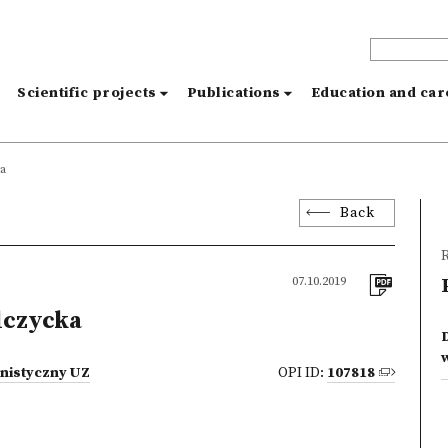
s
Scientific projects
Publications
Education and ca
a
Back
R
07.10.2019
lczycka
nistyczny UZ
OPI ID:
107818