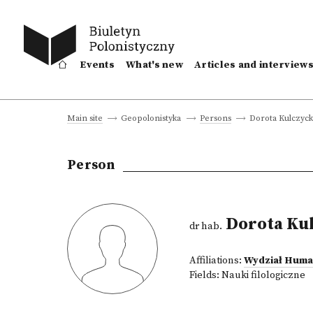
Events
What's new
Articles and interview
Dorota Kulczyck
Main site
Geopolonistyka
Persons
Person
Dorota Ku
dr hab.
Affiliations:
Wydział Huma
Fields:
Nauki filologiczne