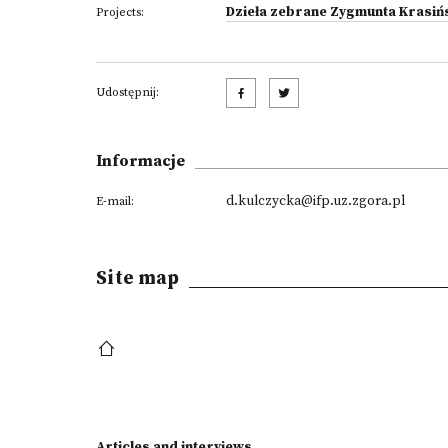
Dzieła zebrane Zygmunta Krasiń
Projects:
Udostępnij:
Informacje
d.kulczycka@ifp.uz.zgora.pl
E-mail:
Site map
Articles and interviews