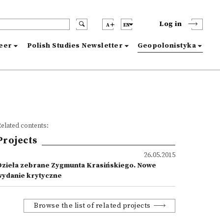
Log in
A
EN
reer
Polish Studies Newsletter
Geopolonistyka
elated contents:
Projects
26.05.2015
Dzieła zebrane Zygmunta Krasińskiego. Nowe
wydanie krytyczne
Browse the list of related projects