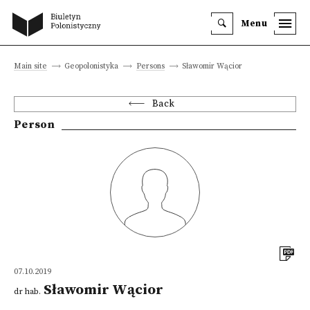
Menu
Main site
Geopolonistyka
Persons
Sławomir Wącior
Back
Person
07.10.2019
Sławomir Wącior
dr hab.