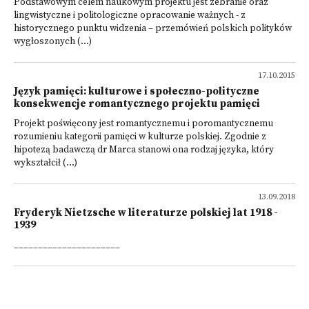
Podstawowym celem naukowym projektu jest zebranie oraz
lingwistyczne i politologiczne opracowanie ważnych - z
historycznego punktu widzenia – przemówień polskich polityków
wygłoszonych (...)
17.10.2015
Język pamięci: kulturowe i społeczno-polityczne
konsekwencje romantycznego projektu pamięci
Projekt poświęcony jest romantycznemu i poromantycznemu
rozumieniu kategorii pamięci w kulturze polskiej. Zgodnie z
hipotezą badawczą dr Marca stanowi ona rodzaj języka, który
wykształcił (...)
13.09.2018
Fryderyk Nietzsche w literaturze polskiej lat 1918 -
1939
______________________