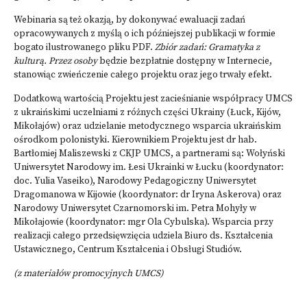
Webinaria są też okazją, by dokonywać ewaluacji zadań
opracowywanych z myślą o ich późniejszej publikacji w formie
bogato ilustrowanego pliku PDF.
Zbiór zadań: Gramatyka z
kulturą. Przez osoby
będzie bezpłatnie dostępny w Internecie,
stanowiąc zwieńczenie całego projektu oraz jego trwały efekt.
Dodatkową wartością Projektu jest zacieśnianie współpracy UMCS
z ukraińskimi uczelniami z różnych części Ukrainy (Łuck, Kijów,
Mikołajów) oraz udzielanie metodycznego wsparcia ukraińskim
ośrodkom polonistyki. Kierownikiem Projektu jest dr hab.
Bartłomiej Maliszewski z CKJP UMCS, a partnerami są: Wołyński
Uniwersytet Narodowy im. Łesi Ukrainki w Łucku (koordynator:
doc. Yulia Vaseiko), Narodowy Pedagogiczny Uniwersytet
Dragomanowa w Kijowie (koordynator: dr Iryna Askerova) oraz
Narodowy Uniwersytet Czarnomorski im. Petra Mohyły w
Mikołajowie (koordynator: mgr Ola Cybulska). Wsparcia przy
realizacji całego przedsięwzięcia udziela Biuro ds. Kształcenia
Ustawicznego, Centrum Kształcenia i Obsługi Studiów.
(z materiałów promocyjnych UMCS)