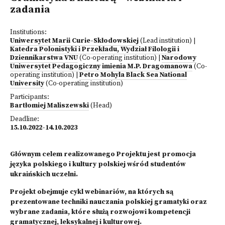
zadania
Institutions:
Uniwersytet Marii Curie-Skłodowskiej
(Lead institution)
|
Katedra Polonistyki i Przekładu, Wydział Filologii i
Dziennikarstwa VNU
(Co-operating institution)
|
Narodowy
Uniwersytet Pedagogiczny imienia M.P. Dragomanowa
(Co-
operating institution)
|
Petro Mohyla Black Sea National
University
(Co-operating institution)
Participants:
Bartłomiej Maliszewski
(Head)
Deadline:
15.10.2022-14.10.2023
Głównym celem realizowanego Projektu jest promocja
języka polskiego i kultury polskiej wśród studentów
ukraińskich uczelni.
Projekt obejmuje cykl webinariów, na których są
prezentowane techniki nauczania polskiej gramatyki oraz
wybrane zadania, które służą rozwojowi kompetencji
gramatycznej, leksykalnej i kulturowej.