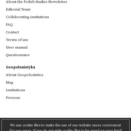
About the Polish Studies Newsletter
Editorial Team
Collaborating institutions
FAQ
Contact
Terms of use
User manual
Questionnaire
Geopolonistyka
About Geopolonistics
Map
Institutions
Persons
We use cookie files to make the use of our website more convenient
Project
PAS Institute of Literary Research
and
the Poznań
for our users. If you do not wish cookie files to be saved on your hard