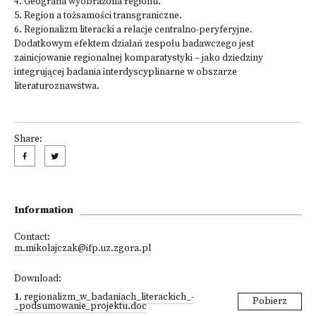
4. Geografia wyobrażona regionu.
5. Region a tożsamości transgraniczne.
6. Regionalizm literacki a relacje centralno-peryferyjne.
Dodatkowym efektem działań zespołu badawczego jest
zainicjowanie regionalnej komparatystyki – jako dziedziny
integrującej badania interdyscyplinarne w obszarze
literaturoznawstwa.
Share:
Information
Contact:
m.mikolajczak@ifp.uz.zgora.pl
Download:
1
.
regionalizm_w_badaniach_literackich_-
Pobierz
_podsumowanie_projektu.doc