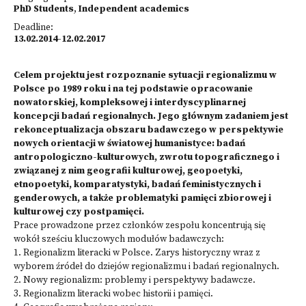
PhD Students
,
Independent academics
Deadline:
13.02.2014-12.02.2017
Celem projektu jest rozpoznanie sytuacji regionalizmu w
Polsce po 1989 roku i na tej podstawie opracowanie
nowatorskiej, kompleksowej i interdyscyplinarnej
koncepcji badań regionalnych. Jego głównym zadaniem jest
rekonceptualizacja obszaru badawczego w perspektywie
nowych orientacji w światowej humanistyce: badań
antropologiczno-kulturowych, zwrotu topograficznego i
związanej z nim geografii kulturowej, geopoetyki,
etnopoetyki, komparatystyki, badań feministycznych i
genderowych, a także problematyki pamięci zbiorowej i
kulturowej czy postpamięci.
Prace prowadzone przez członków zespołu koncentrują się
wokół sześciu kluczowych modułów badawczych:
1. Regionalizm literacki w Polsce. Zarys historyczny wraz z
wyborem źródeł do dziejów regionalizmu i badań regionalnych.
2. Nowy regionalizm: problemy i perspektywy badawcze.
3. Regionalizm literacki wobec historii i pamięci.