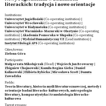
literackich: tradycja i nowe orientacje
Institutions:
Uniwersytet Jagielloński
(Co-operating institution)
|
Uniwersytet Wrocławski
(Co-operating institution)
|
Uniwersytet w Białymstoku
(Co-operating institution)
|
Uniwersytet Warmińsko-Mazurski w Olsztynie
(Co-operating
institution)
|
Akademia Pomorska w Słupsku
(Co-operating
institution)
|
Wydział Humanistyczny UZ
(Lead institution)
|
Instytut Filologii APS
(Co-operating institution)
Cities/towns:
Zielona Góra
Participants:
Małgorzata Mikołajczak
(Head)
|
Wojciech Jan Browarny
|
Zbigniew Chojnowski
|
Kamila Regina Gieba
|
Daniel
Kalinowski
|
Elżbieta Rybicka
|
Mirosława Szott
|
Danuta
Zawadzka
Fields:
Teoria literatury, historia myśli literaturoznawczej, metody i
orientacje badań literacko-kulturowych, antropologia
literatury, komparatystyka i translatologia literacko-
kulturowa
Target groups: