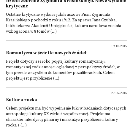
Dzieła zebrane Zygmunta Krasińskiego. Nowe wydanie
krytyczne
Ostatnie krytyczne wydanie jubileuszowe Pism Zygmunta
Krasińskiego pochodzi z roku 1912. Za sprawą Jana Czubka,
bibliotekarza Akademii Umiejętności, kultura narodowa została
wzbogacona w 8 tomów (...)
19.10.2015
Romantyzm w świetle nowych źródeł
Projekt dotyczy szeroko pojętej kultury romantycznej i
romantycznej codzienności oglądanej z perspektywy źródeł, w
tym przede wszystkim dokumentów pozaliterackich. Celem
projektu jest przybliżenie (...)
27.05.2015
Kultura rocka
Celem projektu ma być wypełnienie luki w badaniach dotyczących
antropologii kultury XX wieku i współczesnej. Projekt ma
charakter interdyscyplinarny i ma służyć przybliżeniu kultury
rocka z (...)