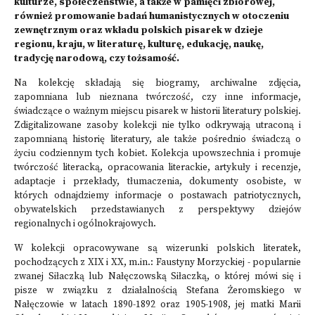
kulturze, społeczeństwie, a także w pamięci zbiorowej,
również promowanie badań humanistycznych w otoczeniu
zewnętrznym oraz wkładu polskich pisarek w dzieje
regionu, kraju, w literaturę, kulturę, edukację, naukę,
tradycję narodową, czy tożsamość.
Na kolekcję składają się biogramy, archiwalne zdjęcia,
zapomniana lub nieznana twórczość, czy inne informacje,
świadczące o ważnym miejscu pisarek w historii literatury polskiej.
Zdigitalizowane zasoby kolekcji nie tylko odkrywają utraconą i
zapomnianą historię literatury, ale także pośrednio świadczą o
życiu codziennym tych kobiet. Kolekcja upowszechnia i promuje
twórczość literacką, opracowania literackie, artykuły i recenzje,
adaptacje i przekłady, tłumaczenia, dokumenty osobiste, w
których odnajdziemy informacje o postawach patriotycznych,
obywatelskich przedstawianych z perspektywy dziejów
regionalnych i ogólnokrajowych.
W kolekcji opracowywane są wizerunki polskich literatek,
pochodzących z XIX i XX, m.in.: Faustyny Morzyckiej - popularnie
zwanej Siłaczką lub Nałęczowską Siłaczką, o której mówi się i
pisze w związku z działalnością Stefana Żeromskiego w
Nałęczowie w latach 1890-1892 oraz 1905-1908, jej matki Marii