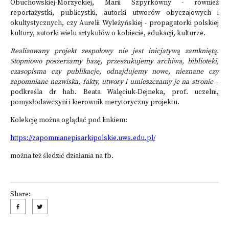
Obuchowskiej-Morzyckiej, Marii Szpyrkówny - również
reportażystki, publicystki, autorki utworów obyczajowych i
okultystycznych, czy Aurelii Wyleżyńskiej - propagatorki polskiej
kultury, autorki wielu artykułów o kobiecie, edukacji, kulturze.
Realizowany projekt zespołowy nie jest inicjatywą zamkniętą.
Stopniowo poszerzamy bazę, przeszukujemy archiwa, biblioteki,
czasopisma czy publikacje, odnajdujemy nowe, nieznane czy
zapomniane nazwiska, fakty, utwory i umieszczamy je na stronie
–
podkreśla dr hab. Beata Walęciuk-Dejneka, prof. uczelni,
pomysłodawczyni i kierownik merytoryczny projektu.
Kolekcję można oglądać pod linkiem:
https://zapomnianepisarkipolskie.uws.edu.pl/
można też śledzić działania na fb.
Share: