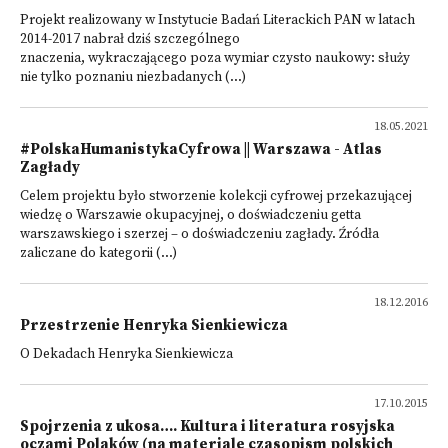
Projekt realizowany w Instytucie Badań Literackich PAN w latach
2014-2017 nabrał dziś szczególnego
znaczenia, wykraczającego poza wymiar czysto naukowy: służy
nie tylko poznaniu niezbadanych (...)
18.05.2021
#PolskaHumanistykaCyfrowa || Warszawa - Atlas
Zagłady
Celem projektu było stworzenie kolekcji cyfrowej przekazującej
wiedzę o Warszawie okupacyjnej, o doświadczeniu getta
warszawskiego i szerzej – o doświadczeniu zagłady. Źródła
zaliczane do kategorii (...)
18.12.2016
Przestrzenie Henryka Sienkiewicza
O Dekadach Henryka Sienkiewicza
17.10.2015
Spojrzenia z ukosa…. Kultura i literatura rosyjska
oczami Polaków (na materiale czasopism polskich