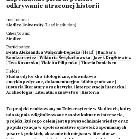
odkrywanie utraconej historii
Institutions:
Siedlce University
(Lead institution)
Cities/towns:
Siedlce
Participants:
Beata Aleksandra Walęciuk-Dejneka
(Head)
|
Barbara
Bandzarewicz
|
Wiktoria Świętuchowska
|
Jacek Drążkiewicz
|
Ewa Kozarska
|
Violetta Filipenko
|
Thorin Danielsen
Fields:
Studia edytorsko-filologiczne, słownikowo-
encyklopedyczne, dokumentacyjno-bibliograficzne
|
Historia literatury oraz krytyka i interpretacja literacka
|
Archeologia
|
Literaturoznawstwo
|
Historia
To projekt realizowany na Uniwersytecie w Siedlcach, który
udostępnia zdigitalizowane zasoby kultury w internecie,
projekt, którego celem jest upowszechnianie wiedzy oraz
popularyzacja w społeczeństwie sylwetek zapomnianych
pisarek polskich, ukazanie ich miejsca w literaturze,