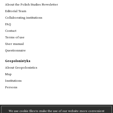
About the Polish Studies Newsletter
Editorial Team
Collaborating institutions
FAQ
Contact
Terms of use
User manual
Questionnaire
Geopolonistyka
About Geopolonistics
Map
Institutions
Persons
We use cookie files to make the use of our website more convenient