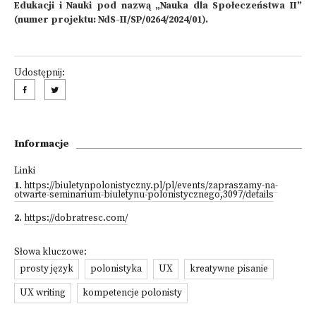
Edukacji i Nauki pod nazwą „Nauka dla Społeczeństwa II”
(numer projektu: NdS-II/SP/0264/2024/01).
Udostępnij:
Informacje
Linki
1
.
https://biuletynpolonistyczny.pl/pl/events/zapraszamy-na-
otwarte-seminarium-biuletynu-polonistycznego,3097/details
2
.
https://dobratresc.com/
Słowa kluczowe:
prosty język
polonistyka
UX
kreatywne pisanie
UX writing
kompetencje polonisty