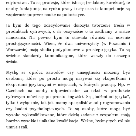
edytorstwie. To są profesje, które istnieją (redaktor, korektor), te
osoby funkcjonują na rynku pracy i cały czas te kompetencje są
wspieranie poprzez naukę na polonistyce.
Ja bym do tego zdecydowanie dołożyła tworzenie treści w
produktach cyfrowych, o ile oczywiście o to zadbamy w siatce
nauczania. Na pewno bym tu stawiała również na uczenie
prostojęzyczności. Wiem, że dwa uniwersytety (w Poznaniu i
Warszawie) mają studia podyplomowe z prostego języka. To są
świetne standardy komunikacyjne, które weszły do naszego
świata.
Myślę, że oprócz zawodów czy umiejętności możemy być
osobami, które po prostu mogą nazywać się ekspertkami i
ekspertami językowymi w miejscach, w których pracują. Np. w
Czechach na osoby odpowiedzialne za tekst w produkcie
cyfrowym mówi się po prostu lingwiści. Są „ludźmi od języka”,
tylko i wyłącznie, tak jak mamy specjalistów od programowania
czy badań psychologicznych. To są osoby, które mogą być
wysoko wykwalifikowane, które dzielą zadanie z zespołem, mają
bardzo wysokie i unikalne kwalifikacje. Ważne, byśmy tych ról nie
umniejszali.