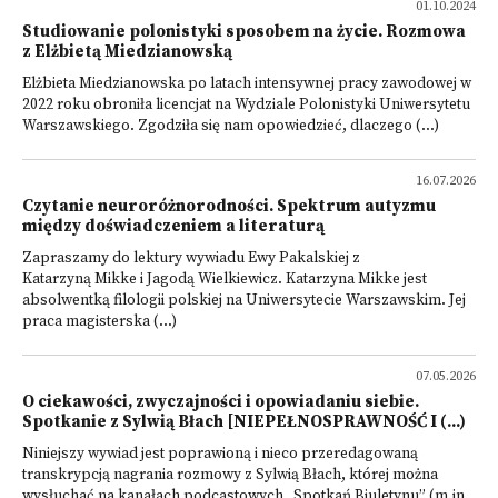
01.10.2024
Studiowanie polonistyki sposobem na życie. Rozmowa
z Elżbietą Miedzianowską
Elżbieta Miedzianowska po latach intensywnej pracy zawodowej w
2022 roku obroniła licencjat na Wydziale Polonistyki Uniwersytetu
Warszawskiego. Zgodziła się nam opowiedzieć, dlaczego (...)
16.07.2026
Czytanie neuroróżnorodności. Spektrum autyzmu
między doświadczeniem a literaturą
Zapraszamy do lektury wywiadu Ewy Pakalskiej z
Katarzyną Mikke i Jagodą Wielkiewicz. Katarzyna Mikke jest
absolwentką filologii polskiej na Uniwersytecie Warszawskim. Jej
praca magisterska (...)
07.05.2026
O ciekawości, zwyczajności i opowiadaniu siebie.
Spotkanie z Sylwią Błach [NIEPEŁNOSPRAWNOŚĆ I (...)
Niniejszy wywiad jest poprawioną i nieco przeredagowaną
transkrypcją nagrania rozmowy z Sylwią Błach, której można
wysłuchać na kanałach podcastowych „Spotkań Biuletynu” (m.in.