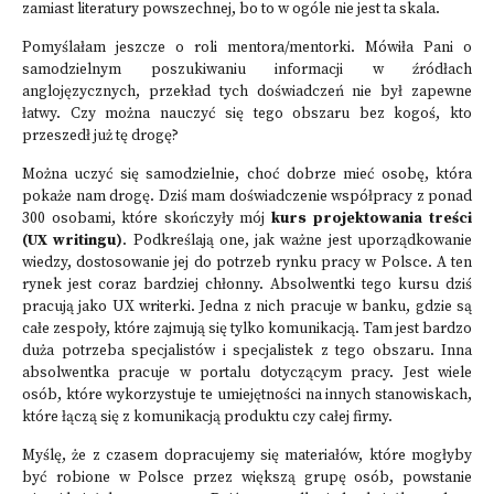
zamiast literatury powszechnej, bo to w ogóle nie jest ta skala.
Pomyślałam jeszcze o roli mentora/mentorki. Mówiła Pani o
samodzielnym poszukiwaniu informacji w źródłach
anglojęzycznych, przekład tych doświadczeń nie był zapewne
łatwy. Czy można nauczyć się tego obszaru bez kogoś, kto
przeszedł już tę drogę?
Można uczyć się samodzielnie, choć dobrze mieć osobę, która
pokaże nam drogę. Dziś mam doświadczenie współpracy z ponad
300 osobami, które skończyły mój
kurs projektowania treści
(UX writingu)
. Podkreślają one, jak ważne jest uporządkowanie
wiedzy, dostosowanie jej do potrzeb rynku pracy w Polsce. A ten
rynek jest coraz bardziej chłonny. Absolwentki tego kursu dziś
pracują jako UX writerki. Jedna z nich pracuje w banku, gdzie są
całe zespoły, które zajmują się tylko komunikacją. Tam jest bardzo
duża potrzeba specjalistów i specjalistek z tego obszaru. Inna
absolwentka pracuje w portalu dotyczącym pracy. Jest wiele
osób, które wykorzystuje te umiejętności na innych stanowiskach,
które łączą się z komunikacją produktu czy całej firmy.
Myślę, że z czasem dopracujemy się materiałów, które mogłyby
być robione w Polsce przez większą grupę osób, powstanie