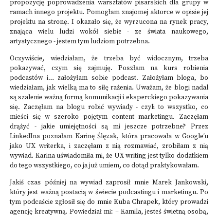
propozycję poprowadzenia warsztatów pisarskich dla grupy w
ramach innego projektu. Pomogłam znajomej aktorce w opisie jej
projektu na stronę. I okazało się, że wyrzucona na rynek pracy,
znająca wielu ludzi wokół siebie - ze świata naukowego,
artystycznego - jestem tym ludziom potrzebna.
Oczywiście, wiedziałam, że trzeba być widocznym, trzeba
pokazywać, czym się zajmuję. Poszłam na kurs robienia
podcastów i… założyłam sobie podcast. Założyłam bloga, bo
wiedziałam, jak wielką ma to siłę rażenia. Uważam, że blogi nadal
są szalenie ważną formą komunikacji i eksperckiego pokazywania
się. Zaczęłam na blogu robić wywiady - czyli to wszystko, co
mieści się w szeroko pojętym content marketingu. Zaczęłam
drążyć - jakie umiejętności są mi jeszcze potrzebne? Przez
LinkedIna poznałam Karinę Ślęzak, która pracowała w Google’u
jako UX writerka, i zaczęłam z nią rozmawiać, zrobiłam z nią
wywiad. Karina uświadomiła mi, że UX writing jest tylko dodatkiem
do tego wszystkiego, co ja już umiem, co dotąd praktykowałam.
Jakiś czas później na wywiad zaprosił mnie Marek Jankowski,
który jest ważną postacią w świecie podcastingu i marketingu. Po
tym podcaście zgłosił się do mnie Kuba Chrapek, który prowadzi
agencję kreatywną. Powiedział mi: – Kamila, jesteś świetną osobą,