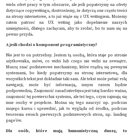
wielu ofert pracy w tym obszarze, ale jeśli popatrzymy na oferty
dotyczące copywritingu, dostrzeżemy, że dotyczą one często treści
na strony internetowe, a to już wiąże się z UX writingiem. Możemy
zatem patrzeć na UX writing jako dopełnienie naszych
umiejętności, dlatego zachęcam, aby to zrobić, bo to nam się na
pewno przyda.
A jeśli chodzi o komponent programistyczny?
Nie jest to on potrzebny. Jestem tą osobą, która staje po stronie
użytkownika, mówi, co widzi lub czego nie widzi na zewnątrz.
Muszę znać podstawowe mechanizmy, które rządzą się pewnymi
systemami, bo kiedy popatrzymy na stronę internetową, dla
wszystkich tekst jest dokładnie taki sam. Ale tekst może pełnić rolę
nawigacji, może być informacją, innym razem będzie
podpowiedzią. Znajomość zasad interfejsu jest tutaj bardzo ważna,
znajomość tej powierzchni systemu, ale też tego, czym zajmują się
inne osoby w projekcie. Można się tego nauczyć np. podczas
mojego kursu i sprawdzić, jak to wygląda od środka, podczas
tworzenia swoich pierwszych podstawowych stron, np. landing
page’ów.
Dla osób, które mają humanistyczną duszę, to