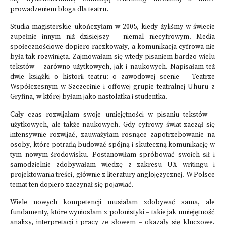
prowadzeniem bloga dla teatru.
Studia magisterskie ukończyłam w 2005, kiedy żyliśmy w świecie
zupełnie innym niż dzisiejszy – niemal niecyfrowym. Media
społecznościowe dopiero raczkowały, a komunikacja cyfrowa nie
była tak rozwinięta. Zajmowałam się wtedy pisaniem bardzo wielu
tekstów – zarówno użytkowych, jak i naukowych. Napisałam też
dwie książki o historii teatru: o zawodowej scenie – Teatrze
Współczesnym w Szczecinie i offowej grupie teatralnej Uhuru z
Gryfina, w której byłam jako nastolatka i studentka.
Cały czas rozwijałam swoje umiejętności w pisaniu tekstów –
użytkowych, ale także naukowych. Gdy cyfrowy świat zaczął się
intensywnie rozwijać, zauważyłam rosnące zapotrzebowanie na
osoby, które potrafią budować spójną i skuteczną komunikację w
tym nowym środowisku. Postanowiłam spróbować swoich sił i
samodzielnie zdobywałam wiedzę z zakresu UX writingu i
projektowania treści, głównie z literatury anglojęzycznej. W Polsce
temat ten dopiero zaczynał się pojawiać.
Wiele nowych kompetencji musiałam zdobywać sama, ale
fundamenty, które wyniosłam z polonistyki – takie jak umiejętność
analizy, interpretacji i pracy ze słowem – okazały się kluczowe.