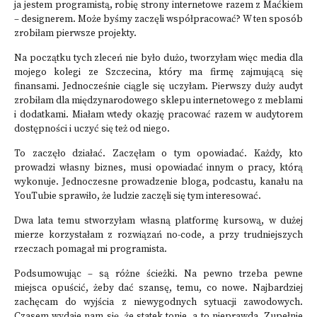
ja jestem programistą, robię strony internetowe razem z Maćkiem
– designerem. Może byśmy zaczęli współpracować? W ten sposób
zrobiłam pierwsze projekty.
Na początku tych zleceń nie było dużo, tworzyłam więc media dla
mojego kolegi ze Szczecina, który ma firmę zajmującą się
finansami. Jednocześnie ciągle się uczyłam. Pierwszy duży audyt
zrobiłam dla międzynarodowego sklepu internetowego z meblami
i dodatkami. Miałam wtedy okazję pracować razem w audytorem
dostępności i uczyć się też od niego.
To zaczęło działać. Zaczęłam o tym opowiadać. Każdy, kto
prowadzi własny biznes, musi opowiadać innym o pracy, którą
wykonuje. Jednoczesne prowadzenie bloga, podcastu, kanału na
YouTubie sprawiło, że ludzie zaczęli się tym interesować.
Dwa lata temu stworzyłam własną platformę kursową, w dużej
mierze korzystałam z rozwiązań no-code, a przy trudniejszych
rzeczach pomagał mi programista.
Podsumowując – są różne ścieżki. Na pewno trzeba pewne
miejsca opuścić, żeby dać szansę, temu, co nowe. Najbardziej
zachęcam do wyjścia z niewygodnych sytuacji zawodowych.
Czasem wydaje nam się, że statek tonie, a to nieprawda. Zupełnie