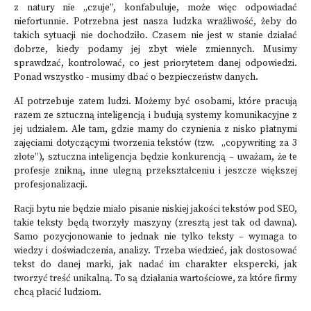
z natury nie „czuje”, konfabuluje, może więc odpowiadać
niefortunnie. Potrzebna jest nasza ludzka wrażliwość, żeby do
takich sytuacji nie dochodziło. Czasem nie jest w stanie działać
dobrze, kiedy podamy jej zbyt wiele zmiennych. Musimy
sprawdzać, kontrolować, co jest priorytetem danej odpowiedzi.
Ponad wszystko - musimy dbać o bezpieczeństw danych.
AI potrzebuje zatem ludzi. Możemy być osobami, które pracują
razem ze sztuczną inteligencją i budują systemy komunikacyjne z
jej udziałem. Ale tam, gdzie mamy do czynienia z nisko płatnymi
zajęciami dotyczącymi tworzenia tekstów (tzw. „copywriting za 3
złote”), sztuczna inteligencja będzie konkurencją – uważam, że te
profesje znikną, inne ulegną przekształceniu i jeszcze większej
profesjonalizacji.
Racji bytu nie będzie miało pisanie niskiej jakości tekstów pod SEO,
takie teksty będą tworzyły maszyny (zresztą jest tak od dawna).
Samo pozycjonowanie to jednak nie tylko teksty – wymaga to
wiedzy i doświadczenia, analizy. Trzeba wiedzieć, jak dostosować
tekst do danej marki, jak nadać im charakter ekspercki, jak
tworzyć treść unikalną. To są działania wartościowe, za które firmy
chcą płacić ludziom.