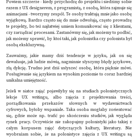
Powiem szczerze - kiedy przychodzę do projektu i siedzimy sobie
razem z UX designerem, z programistą, z osobą, która zajmuje się
animacjami - tworzymy zespół. Te osoby traktują mnie jako osobę
wyjątkową. Bardzo często się do mnie odwołują, często prowadzę
te projekty, bo też najłatwiej umiem komunikować się z klientami,
czy zarządzać procesami. Zastanówmy się, jak możemy to podbić,
jak możemy sprawić, by ktoś taki, jak polonistka czy polonista był
osobą ekskluzywną.
Zauważmy, jakie mamy dziś tendencje w języku, jak on się
dewaluuje, jak ludzie mówią, nagminnie słyszymy błędy językowe,
złą dykcję. Trudno jest dziś usłyszeć osobę, która pięknie mówi.
Posługiwanie się językiem na wysokim poziomie to coraz bardziej
unikalna umiejętność.
Jeżeli w siatce zająć pojawiłyby się na studiach polonistycznych
lekcje UX writingu, albo zajęcia z projektowania treści,
porządkowania przekazów słownych w wydawnictwach
cyfrowych, byłoby wspaniale. Taka osoba mogłaby zorientować
się, gdzie może np. trafić po skończeniu studiów, jak wygląda
rynek pracy. Oczywiście nie zakopujmy polonistyki jako takiej z
całym korpusem zajęć dotyczących kultury, literatury. Nie
wyobrażam sobie, że na polonistyce zajęcia z UX writingu są