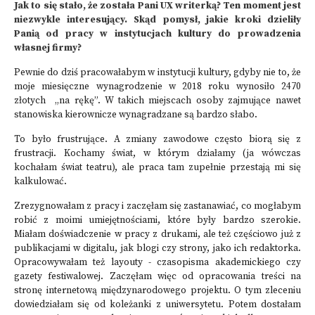
Jak to się stało, że została Pani UX writerką? Ten moment jest
niezwykle interesujący. Skąd pomysł, jakie kroki dzieliły
Panią od pracy w instytucjach kultury do prowadzenia
własnej firmy?
Pewnie do dziś pracowałabym w instytucji kultury, gdyby nie to, że
moje miesięczne wynagrodzenie w 2018 roku wynosiło 2470
złotych „na rękę”. W takich miejscach osoby zajmujące nawet
stanowiska kierownicze wynagradzane są bardzo słabo.
To było frustrujące. A zmiany zawodowe często biorą się z
frustracji. Kochamy świat, w którym działamy (ja wówczas
kochałam świat teatru), ale praca tam zupełnie przestają mi się
kalkulować.
Zrezygnowałam z pracy i zaczęłam się zastanawiać, co mogłabym
robić z moimi umiejętnościami, które były bardzo szerokie.
Miałam doświadczenie w pracy z drukami, ale też częściowo już z
publikacjami w digitalu, jak blogi czy strony, jako ich redaktorka.
Opracowywałam też layouty - czasopisma akademickiego czy
gazety festiwalowej. Zaczęłam więc od opracowania treści na
stronę internetową międzynarodowego projektu. O tym zleceniu
dowiedziałam się od koleżanki z uniwersytetu. Potem dostałam