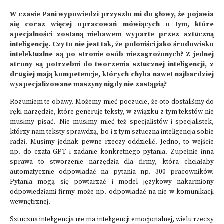
W czasie Pani wypowiedzi przyszło mi do głowy, że pojawia
się coraz więcej opracowań mówiących o tym, które
specjalności zostaną niebawem wyparte przez sztuczną
inteligencję. Czy to nie jest tak, że poloniści jako środowisko
intelektualne są po stronie osób niezagrożonych? Z jednej
strony są potrzebni do tworzenia sztucznej inteligencji, z
drugiej mają kompetencje, których chyba nawet najbardziej
wyspecjalizowane maszyny nigdy nie zastąpią?
Rozumiem te obawy. Możemy mieć poczucie, że oto dostaliśmy do
ręki narzędzie, które generuje teksty, w związku z tym tekstów nie
musimy pisać. Nie musimy mieć też specjalistów i specjalistek,
którzy nam teksty sprawdzą, bo i z tym sztuczna inteligencja sobie
radzi. Musimy jednak pewne rzeczy oddzielić. Jedno, to wejście
np. do czata GPT i zadanie konkretnego pytania. Zupełnie inna
sprawa to stworzenie narzędzia dla firmy, która chciałaby
automatycznie odpowiadać na pytania np. 300 pracowników.
Pytania mogą się powtarzać i model językowy nakarmiony
odpowiedziami firmy może np. odpowiadać na nie w komunikacji
wewnętrznej.
Sztuczna inteligencja nie ma inteligencji emocjonalnej, wielu rzeczy