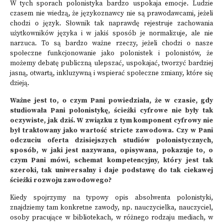
W tych sporach polonistyka bardzo uspokaja emocje. Ludzie
czasem nie wiedzą, że językoznawcy nie są prawodawcami, jeżeli
chodzi o język. Słownik tak naprawdę rejestruje zachowania
użytkowników języka i w jakiś sposób je normalizuje, ale nie
narzuca. To są bardzo ważne rzeczy, jeżeli chodzi o nasze
społeczne funkcjonowanie jako polonistek i polonistów, że
możemy debatę publiczną ulepszać, uspokajać, tworzyć bardziej
jasną, otwartą, inkluzywną i wspierać społeczne zmiany, które się
dzieją.
Ważne jest to, o czym Pani powiedziała, że w czasie, gdy
studiowała Pani polonistykę, ścieżki cyfrowe nie były tak
oczywiste, jak dziś. W związku z tym komponent cyfrowy nie
był traktowany jako wartość stricte zawodowa. Czy w Pani
odczuciu oferta dzisiejszych studiów polonistycznych,
sposób, w jaki jest nazywana, opisywana, pokazuje to, o
czym Pani mówi, schemat kompetencyjny, który jest tak
szeroki, tak uniwersalny i daje podstawę do tak ciekawej
ścieżki rozwoju zawodowego?
Kiedy spojrzymy na typowy opis absolwenta polonistyki,
znajdziemy tam konkretne zawody, np. nauczycielka, nauczyciel,
osoby pracujące w bibliotekach, w różnego rodzaju mediach, w