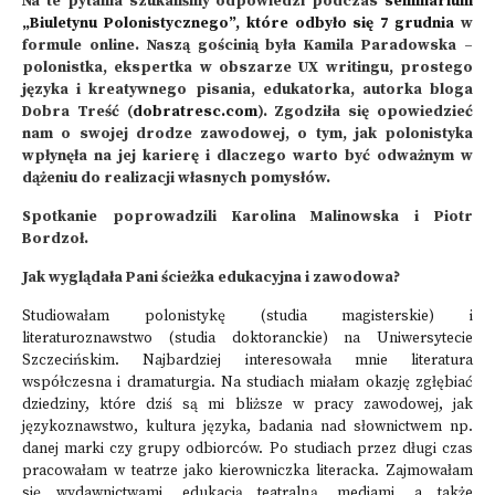
Na te pytania szukaliśmy odpowiedzi podczas
seminarium
„Biuletynu Polonistycznego”, które odbyło się 7 grudnia
w
formule online. Naszą gościnią była Kamila Paradowska –
polonistka, ekspertka w obszarze UX writingu, prostego
języka i kreatywnego pisania, edukatorka, autorka bloga
Dobra Treść (
dobratresc.com
). Zgodziła się opowiedzieć
nam o swojej drodze zawodowej, o tym, jak polonistyka
wpłynęła na jej karierę i dlaczego warto być odważnym w
dążeniu do realizacji własnych pomysłów.
Spotkanie poprowadzili Karolina Malinowska i Piotr
Bordzoł.
Jak wyglądała Pani ścieżka edukacyjna i zawodowa?
Studiowałam polonistykę (studia magisterskie) i
literaturoznawstwo (studia doktoranckie) na Uniwersytecie
Szczecińskim. Najbardziej interesowała mnie literatura
współczesna i dramaturgia. Na studiach miałam okazję zgłębiać
dziedziny, które dziś są mi bliższe w pracy zawodowej, jak
językoznawstwo, kultura języka, badania nad słownictwem np.
danej marki czy grupy odbiorców. Po studiach przez długi czas
pracowałam w teatrze jako kierowniczka literacka. Zajmowałam
się wydawnictwami, edukacją teatralną, mediami, a także