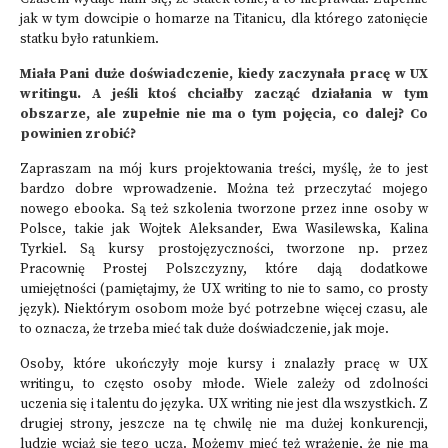
jak w tym dowcipie o homarze na Titanicu, dla którego zatonięcie
statku było ratunkiem.
Miała Pani duże doświadczenie, kiedy zaczynała pracę w UX
writingu. A jeśli ktoś chciałby zacząć działania w tym
obszarze, ale zupełnie nie ma o tym pojęcia, co dalej? Co
powinien zrobić?
Zapraszam na mój kurs projektowania treści, myślę, że to jest
bardzo dobre wprowadzenie. Można też przeczytać mojego
nowego ebooka. Są też szkolenia tworzone przez inne osoby w
Polsce, takie jak Wojtek Aleksander, Ewa Wasilewska, Kalina
Tyrkiel. Są kursy prostojęzyczności, tworzone np. przez
Pracownię Prostej Polszczyzny, które dają dodatkowe
umiejętności (pamiętajmy, że UX writing to nie to samo, co prosty
język). Niektórym osobom może być potrzebne więcej czasu, ale
to oznacza, że trzeba mieć tak duże doświadczenie, jak moje.
Osoby, które ukończyły moje kursy i znalazły pracę w UX
writingu, to często osoby młode. Wiele zależy od zdolności
uczenia się i talentu do języka. UX writing nie jest dla wszystkich. Z
drugiej strony, jeszcze na tę chwilę nie ma dużej konkurencji,
ludzie wciąż się tego uczą. Możemy mieć też wrażenie, że nie ma