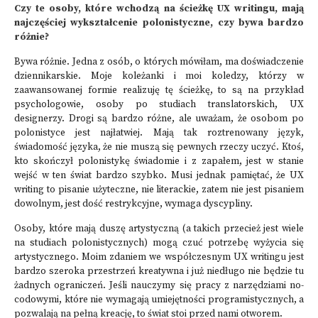
Czy te osoby, które wchodzą na ścieżkę UX writingu, mają
najczęściej wykształcenie polonistyczne, czy bywa bardzo
różnie?
Bywa różnie. Jedna z osób, o których mówiłam, ma doświadczenie
dziennikarskie. Moje koleżanki i moi koledzy, którzy w
zaawansowanej formie realizuję tę ścieżkę, to są na przykład
psychologowie, osoby po studiach translatorskich, UX
designerzy. Drogi są bardzo różne, ale uważam, że osobom po
polonistyce jest najłatwiej. Mają tak roztrenowany język,
świadomość języka, że nie muszą się pewnych rzeczy uczyć. Ktoś,
kto skończył polonistykę świadomie i z zapałem, jest w stanie
wejść w ten świat bardzo szybko. Musi jednak pamiętać, że UX
writing to pisanie użyteczne, nie literackie, zatem nie jest pisaniem
dowolnym, jest dość restrykcyjne, wymaga dyscypliny.
Osoby, które mają duszę artystyczną (a takich przecież jest wiele
na studiach polonistycznych) mogą czuć potrzebę wyżycia się
artystycznego. Moim zdaniem we współczesnym UX writingu jest
bardzo szeroka przestrzeń kreatywna i już niedługo nie będzie tu
żadnych ograniczeń. Jeśli nauczymy się pracy z narzędziami no-
codowymi, które nie wymagają umiejętności programistycznych, a
pozwalają na pełną kreację, to świat stoi przed nami otworem.