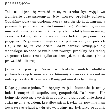
pocieszające…
Tak, nie dajcie się wkręcić w to, że trzeba być wyjątkowo
technicznie zaawansowanym, żeby tworzyć produkty cyfrowe.
Oddaliśmy pole tym osobom, którzy zajmują się kodowaniem, a
przecież te produkty mają się komunikować. Pamiętajmy, że tam
musi wybrzmieć głos osób, które będą te produkty humanizować,
czynić je takimi, które mówią do nas ludzkim językiem i są
przyjazne. Przyjemność i użyteczność jest na szczycie potrzeb
UX, a nie to, że coś działa. Coraz bardziej rozwijająca się
technologia no-code pozwala nam tworzyć produkty bez żadnej
znajomości kodu. Trzeba tylko wiedzieć, jak ma to działać i jak ma
prowadzić odbiorcę.
Jedna z pań profesor w trakcie moich studiów
polonistycznych mawiała, że humaniści zawsze i wszędzie
sobie poradzą. Rozmowa z Panią potwierdza tę intuicję…
Dołączę jeszcze jedno. Pamiętajmy, że jako humaniści jesteśmy
ludźmi cennymi dla współczesnej gospodarki, dla biznesu. Nie
bójmy się otwierać swoich firm opartych o sprzedaż umiejętności
związanych z językiem, kształtowaniem języka. To powinno nam
towarzyszyć gdzieś z tyłu głowy, byśmy nie byli tylko osobami,