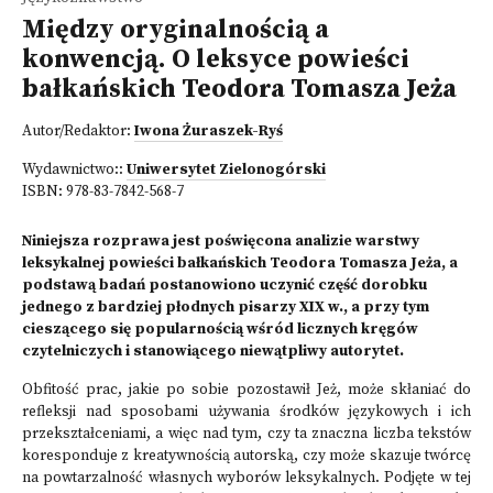
Między oryginalnością a
konwencją. O leksyce powieści
bałkańskich Teodora Tomasza Jeża
Autor/Redaktor:
Iwona Żuraszek-Ryś
Wydawnictwo::
Uniwersytet Zielonogórski
ISBN:
978-83-7842-568-7
Niniejsza rozprawa jest poświęcona analizie warstwy
leksykalnej powieści bałkańskich Teodora Tomasza Jeża, a
podstawą badań postanowiono uczynić część dorobku
jednego z bardziej płodnych pisarzy XIX w., a przy tym
cieszącego się popularnością wśród licznych kręgów
czytelniczych i stanowiącego niewątpliwy autorytet.
Obfitość prac, jakie po sobie pozostawił Jeż, może skłaniać do
refleksji nad sposobami używania środków językowych i ich
przekształceniami, a więc nad tym, czy ta znaczna liczba tekstów
koresponduje z kreatywnością autorską, czy może skazuje twórcę
na powtarzalność własnych wyborów leksykalnych. Podjęte w tej