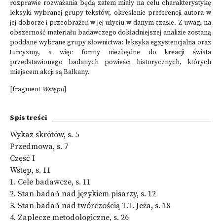
rozprawie rozważania będą zatem miały na celu charakterystykę
leksyki wybranej grupy tekstów, określenie preferencji autora w
jej doborze i przeobrażeń w jej użyciu w danym czasie. Z uwagi na
obszerność materiału badawczego dokładniejszej analizie zostaną
poddane wybrane grupy słownictwa: leksyka egzystencjalna oraz
turcyzmy, a więc formy niezbędne do kreacji świata
przedstawionego badanych powieści historycznych, których
miejscem akcji są Bałkany.
[fragment
Wstępu
]
Spis treści
Wykaz skrótów, s. 5
Przedmowa, s. 7
Część I
Wstęp, s. 11
1. Cele badawcze, s. 11
2. Stan badań nad językiem pisarzy, s. 12
3. Stan badań nad twórczością T.T. Jeża, s. 18
4. Zaplecze metodologiczne, s. 26