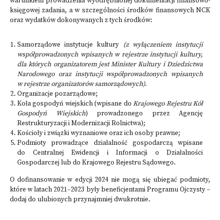
warunkiem prowadzenia wyodrębnionej dokumentacji finansowo-
księgowej zadania, a w szczególności środków finansowych NCK
oraz wydatków dokonywanych z tych środków:
Samorządowe instytucje kultury
(z wyłączeniem instytucji
współprowadzonych wpisanych w rejestrze instytucji kultury,
dla których organizatorem jest Minister Kultury i Dziedzictwa
Narodowego oraz instytucji współprowadzonych wpisanych
w rejestrze organizatorów samorządowych).
Organizacje pozarządowe;
Koła gospodyń wiejskich (wpisane do
Krajowego Rejestru Kół
Gospodyń Wiejskich
) prowadzonego przez Agencję
Restrukturyzacji i Modernizacji Rolnictwa);
Kościoły i związki wyznaniowe oraz ich osoby prawne;
Podmioty prowadzące działalność gospodarczą wpisane
do Centralnej Ewidencji i Informacji o Działalności
Gospodarczej lub do Krajowego Rejestru Sądowego.
O dofinansowanie w edycji 2024 nie mogą się ubiegać podmioty,
które w latach 2021–2023 były beneficjentami Programu Ojczysty –
dodaj do ulubionych przynajmniej dwukrotnie.