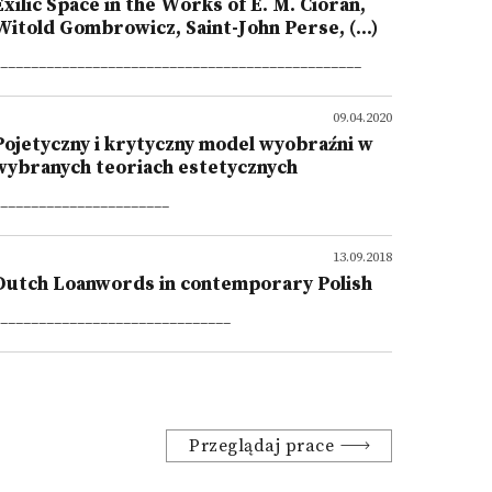
Exilic Space in the Works of E. M. Cioran,
Witold Gombrowicz, Saint-John Perse, (...)
_______________________________________________
09.04.2020
Pojetyczny i krytyczny model wyobraźni w
wybranych teoriach estetycznych
______________________
13.09.2018
Dutch Loanwords in contemporary Polish
______________________________
Przeglądaj prace