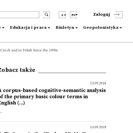
Zaloguj
A
PL
e
Edukacja i praca
Biuletyn
Geopolonistyka
Czech and in Polish Since the 1990s
Zobacz także
13.09.2018
A corpus-based cognitive-semantic analysis
of the primary basic colour terms in
nglish (...)
--
13.09.2018