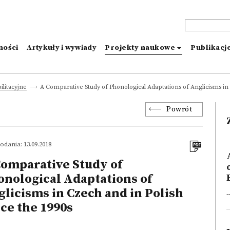
ności
Artykuły i wywiady
Projekty naukowe
Publikacj
A Comparative Study of Phonological Adaptations of Anglicisms in 
ilitacyjne
Powrót
odania: 13.09.2018
Comparative Study of
nological Adaptations of
E
licisms in Czech and in Polish
-
ce the 1990s