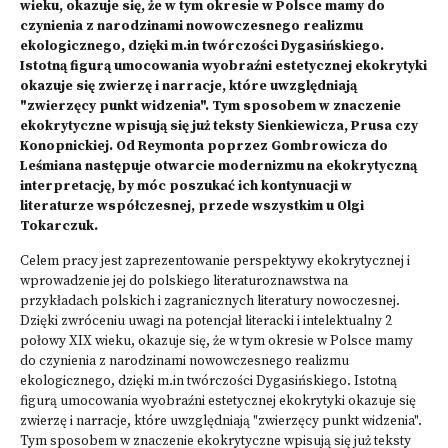
wieku, okazuje się, że w tym okresie w Polsce mamy do
czynienia z narodzinami nowowczesnego realizmu
ekologicznego, dzięki m.in twórczości Dygasińskiego.
Istotną figurą umocowania wyobraźni estetycznej ekokrytyki
okazuje się zwierzę i narracje, które uwzględniają
"zwierzęcy punkt widzenia". Tym sposobem w znaczenie
ekokrytyczne wpisują się już teksty Sienkiewicza, Prusa czy
Konopnickiej. Od Reymonta poprzez Gombrowicza do
Leśmiana następuje otwarcie modernizmu na ekokrytyczną
interpretację, by móc poszukać ich kontynuacji w
literaturze współczesnej, przede wszystkim u Olgi
Tokarczuk.
Celem pracy jest zaprezentowanie perspektywy ekokrytycznej i
wprowadzenie jej do polskiego literaturoznawstwa na
przykładach polskich i zagranicznych literatury nowoczesnej.
Dzięki zwróceniu uwagi na potencjał literacki i intelektualny 2
połowy XIX wieku, okazuje się, że w tym okresie w Polsce mamy
do czynienia z narodzinami nowowczesnego realizmu
ekologicznego, dzięki m.in twórczości Dygasińskiego. Istotną
figurą umocowania wyobraźni estetycznej ekokrytyki okazuje się
zwierzę i narracje, które uwzględniają "zwierzęcy punkt widzenia".
Tym sposobem w znaczenie ekokrytyczne wpisują się już teksty