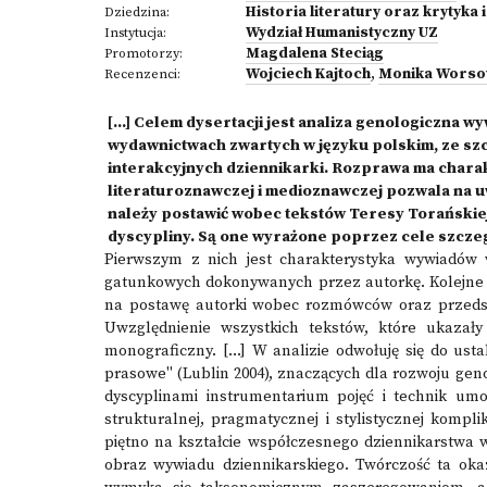
Historia literatury oraz krytyka 
Dziedzina:
Wydział Humanistyczny UZ
Instytucja:
Magdalena Steciąg
Promotorzy:
Wojciech Kajtoch
,
Monika Worso
Recenzenci:
[...] Celem dysertacji jest analiza genologiczna
wydawnictwach zwartych w języku polskim, ze sz
interakcyjnych dziennikarki. Rozprawa ma chara
literaturoznawczej i medioznawczej pozwala na u
należy postawić wobec tekstów Teresy Torańskiej
dyscypliny. Są one wyrażone poprzez cele szcze
Pierwszym z nich jest charakterystyka wywiadów 
gatunkowych dokonywanych przez autorkę. Kolejne t
na postawę autorki wobec rozmówców oraz przedsta
Uwzględnienie wszystkich tekstów, które ukazały 
monograficzny. [...] W analizie odwołuję się do us
prasowe" (Lublin 2004), znaczących dla rozwoju gen
dyscyplinami instrumentarium pojęć i technik umo
strukturalnej, pragmatycznej i stylistycznej komplika
piętno na kształcie współczesnego dziennikarstwa 
obraz wywiadu dziennikarskiego. Twórczość ta oka