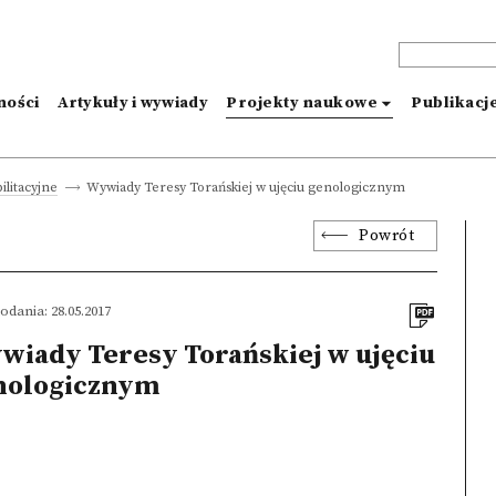
ności
Artykuły i wywiady
Projekty naukowe
Publikacj
Wywiady Teresy Torańskiej w ujęciu genologicznym
ilitacyjne
Powrót
odania: 28.05.2017
wiady Teresy Torańskiej w ujęciu
nologicznym