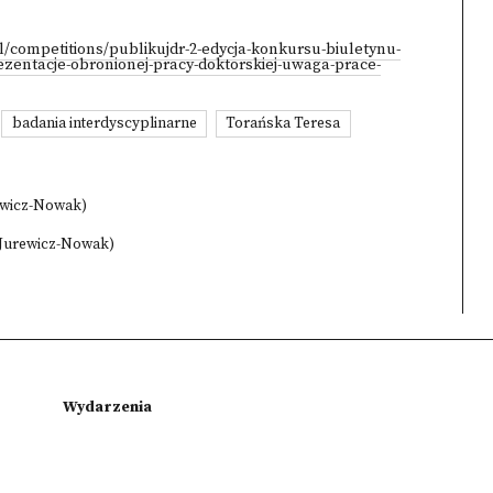
pl/competitions/publikujdr-2-edycja-konkursu-biuletynu-
zentacje-obronionej-pracy-doktorskiej-uwaga-prace-
badania interdyscyplinarne
Torańska Teresa
rewicz-Nowak)
 Jurewicz-Nowak)
Wydarzenia