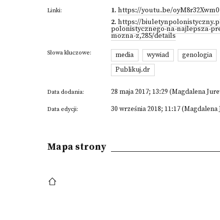
1
.
https://youtu.be/oyM8r32Xwm0
Linki:
2
.
https://biuletynpolonistyczny.
polonistycznego-na-najlepsza-pre
mozna-z,285/details
Słowa kluczowe:
media
wywiad
genologia
Publikuj.dr
28 maja 2017; 13:29 (Magdalena Ju
Data dodania:
30 września 2018; 11:17 (Magdalena
Data edycji:
Mapa strony