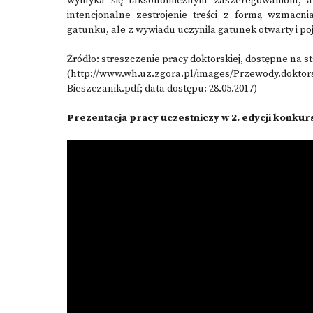
wymyka się taksonomicznym zaszeregowaniom, a z
intencjonalne zestrojenie treści z formą wzmacn
gatunku, ale z wywiadu uczyniła gatunek otwarty i p
Źródło: streszczenie pracy doktorskiej, dostępne na s
(http://www.wh.uz.zgora.pl/images/Przewody.doktors
Bieszczanik.pdf​; data dostępu: 28.05.2017)
Prezentacja pracy uczestniczy w 2. edycji konkurs