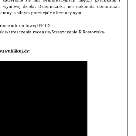
acieranie się linii demarkacyjnych między gatunkami i
ia wymowę dzieła. Dziennikarka nie dokonała demontażu
ojemny, o silnym potencjale altemacyjnym.
tronie internetowej IFP UZ
kie/stresczenia.recenzje/Streszczenie.K.Rostowska-
u Publikuj.dr: