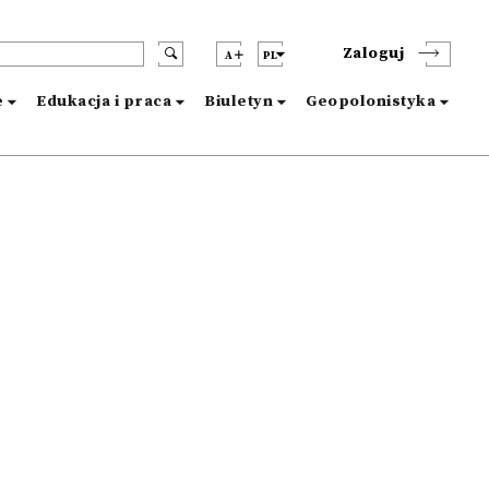
Zaloguj
A
PL
e
Edukacja i praca
Biuletyn
Geopolonistyka