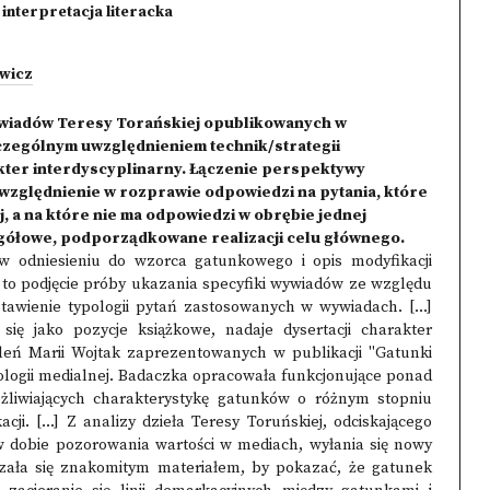
i interpretacja literacka
wicz
 wywiadów Teresy Torańskiej opublikowanych w
czególnym uwzględnieniem technik/strategii
kter interdyscyplinarny. Łączenie perspektywy
względnienie w rozprawie odpowiedzi na pytania, które
, a na które nie ma odpowiedzi w obrębie jednej
gółowe, podporządkowane realizacji celu głównego.
w odniesieniu do wzorca gatunkowego i opis modyfikacji
o podjęcie próby ukazania specyfiki wywiadów ze względu
wienie typologii pytań zastosowanych w wywiadach. [...]
się jako pozycje książkowe, nadaje dysertacji charakter
taleń Marii Wojtak zaprezentowanych w publikacji "Gatunki
ologii medialnej. Badaczka opracowała funkcjonujące ponad
żliwiających charakterystykę gatunków o różnym stopniu
cji. [...] Z analizy dzieła Teresy Toruńskiej, odciskającego
w dobie pozorowania wartości w mediach, wyłania się nowy
zała się znakomitym materiałem, by pokazać, że gatunek