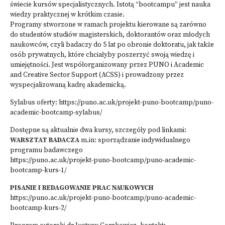
świecie kursów specjalistycznych. Istotą “bootcampu” jest nauka
wiedzy praktycznej w krótkim czasie.
Programy stworzone w ramach projektu kierowane są zarówno
do studentów studiów magisterskich, doktorantów oraz młodych
naukowców, czyli badaczy do 5 lat po obronie doktoratu, jak także
osób prywatnych, które chciałyby poszerzyć swoją wiedzę i
umiejętności. Jest współorganizowany przez PUNO i Academic
and Creative Sector Support (ACSS) i prowadzony przez
wyspecjalizowaną kadrę akademicką.
Sylabus oferty: https://puno.ac.uk/projekt-puno-bootcamp/puno-
academic-bootcamp-sylabus/
Dostępne są aktualnie dwa kursy, szczegóły pod linkami:
WARSZTAT BADACZA
m.in: sporządzanie indywidualnego
programu badawczego
https://puno.ac.uk/projekt-puno-bootcamp/puno-academic-
bootcamp-kurs-1/
PISANIE I REDAGOWANIE PRAC NAUKOWYCH
https://puno.ac.uk/projekt-puno-bootcamp/puno-academic-
bootcamp-kurs-2/