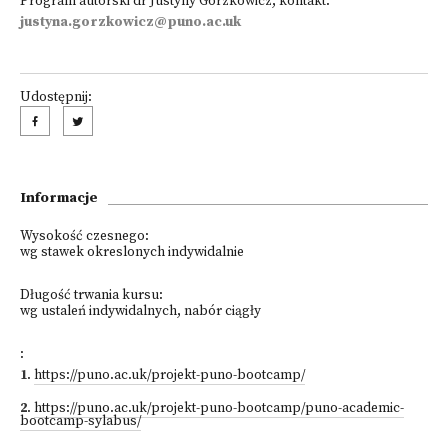
Program autorski dr Justyny Gorzkowicz, kontakt:
justyna.gorzkowicz@puno.ac.uk
Udostępnij:
Informacje
Wysokość czesnego:
wg stawek okreslonych indywidalnie
Długość trwania kursu:
wg ustaleń indywidalnych, nabór ciągły
:
1
.
https://puno.ac.uk/projekt-puno-bootcamp/
2
.
https://puno.ac.uk/projekt-puno-bootcamp/puno-academic-
bootcamp-sylabus/