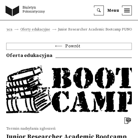
Menu
 i praca
Oferty edukacyjne
Junior Researcher Academic Bootcamp PUNO
Powrót
Oferta edukacyjna
Termin nadsyłania zgłoszeń:
Junior Researcher Academic Bootcamp