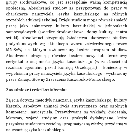
grupy środowiskowe, co jest szczególnie ważną kompetencją
społeczną. Absolwenci studiów są przygotowani do pracy w
charakterze nauczyciela języka kaszubskiego na różnych
szczeblch edukacji szkolnej. Dzięki studiom mogą również znaleźć
pracę jako animatorzy kultury kaszubskiej w jednostkach
samorządowych (świetlice środowiskowe, domy kultury, centra
sztuki). Absolwenci otrzymują świadectwa ukończenia studiów
podyplomowych wg aktualnego wzoru zatwierdzonego przez
MNiSzW, na którym uwidoczniony będzie program studiów.
Absolwenci otrzymają również bezterminowy lub terminowy
certyfikat o znajomości języka kaszubskiego (w zależności od
rezultatu egzaminu przed Komisją Orzekającą) - konieczny w
wypełnianiu pracy nauczyciela języka kaszubskiego - wystawiony
przez Zarząd Główny Zrzeszenia Kaszubsko-Pomorskiego.
Zasadnicze treści kształcenia:
Zajęcia dotyczą metodyki nauczania języka kaszubskiego, kultury
Kaszub, aspektów animacji życia artystycznego oraz ogólnych
kompetencji nauczyciela. Przewidywane są wykłady, ćwiczenia,
lektoraty, wyjazd studyjny oraz praktyki dydaktyczne, które
przyniosą studentom rzetelną i pragmatyczną wiedzę przydatną w
nauczaniu języka kaszubskiego.