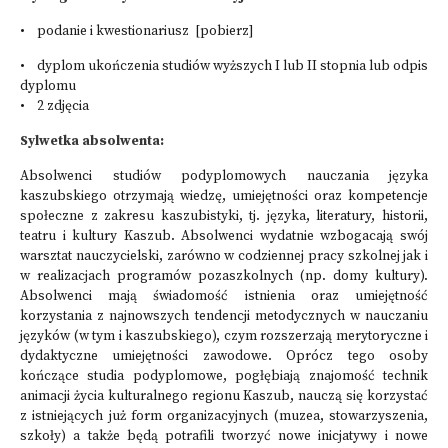
• podanie i kwestionariusz [
pobierz
]
• dyplom ukończenia studiów wyższych I lub II stopnia lub odpis
dyplomu
• 2 zdjęcia
Sylwetka absolwenta:
Absolwenci studiów podyplomowych nauczania języka
kaszubskiego otrzymają wiedzę, umiejętności oraz kompetencje
społeczne z zakresu kaszubistyki, tj. języka, literatury, historii,
teatru i kultury Kaszub. Absolwenci wydatnie wzbogacają swój
warsztat nauczycielski, zarówno w codziennej pracy szkolnej jak i
w realizacjach programów pozaszkolnych (np. domy kultury).
Absolwenci mają świadomość istnienia oraz umiejętność
korzystania z najnowszych tendencji metodycznych w nauczaniu
języków (w tym i kaszubskiego), czym rozszerzają merytoryczne i
dydaktyczne umiejętności zawodowe. Oprócz tego osoby
kończące studia podyplomowe, pogłębiają znajomość technik
animacji życia kulturalnego regionu Kaszub, nauczą się korzystać
z istniejących już form organizacyjnych (muzea, stowarzyszenia,
szkoły) a także będą potrafili tworzyć nowe inicjatywy i nowe