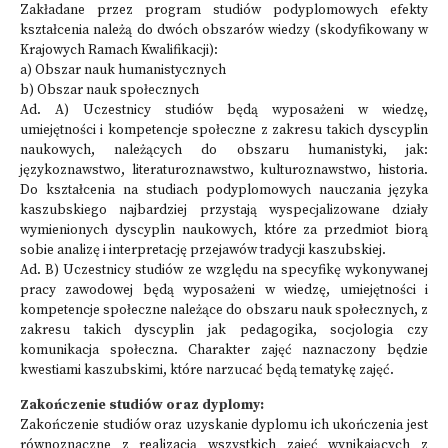
Zakładane przez program studiów podyplomowych efekty
kształcenia należą do dwóch obszarów wiedzy (skodyfikowany w
Krajowych Ramach Kwalifikacji):
a) Obszar nauk humanistycznych
b) Obszar nauk społecznych
Ad. A) Uczestnicy studiów będą wyposażeni w wiedzę,
umiejętności i kompetencje społeczne z zakresu takich dyscyplin
naukowych, należących do obszaru humanistyki, jak:
językoznawstwo, literaturoznawstwo, kulturoznawstwo, historia.
Do kształcenia na studiach podyplomowych nauczania języka
kaszubskiego najbardziej przystają wyspecjalizowane działy
wymienionych dyscyplin naukowych, które za przedmiot biorą
sobie analizę i interpretację przejawów tradycji kaszubskiej.
Ad. B) Uczestnicy studiów ze względu na specyfikę wykonywanej
pracy zawodowej będą wyposażeni w wiedzę, umiejętności i
kompetencje społeczne należące do obszaru nauk społecznych, z
zakresu takich dyscyplin jak pedagogika, socjologia czy
komunikacja społeczna. Charakter zajęć naznaczony będzie
kwestiami kaszubskimi, które narzucać będą tematykę zajęć.
Zakończenie studiów oraz dyplomy:
Zakończenie studiów oraz uzyskanie dyplomu ich ukończenia jest
równoznaczne z realizacją wszystkich zajęć wynikających z