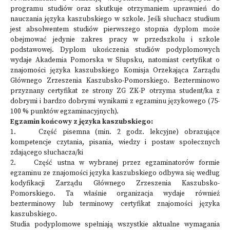
programu studiów oraz skutkuje otrzymaniem uprawnień do
nauczania języka kaszubskiego w szkole. Jeśli słuchacz studium
jest absolwentem studiów pierwszego stopnia dyplom może
obejmować jedynie zakres pracy w przedszkolu i szkole
podstawowej. Dyplom ukończenia studiów podyplomowych
wydaje Akademia Pomorska w Słupsku, natomiast certyfikat o
znajomości języka kaszubskiego Komisja Orzekająca Zarządu
Głównego Zrzeszenia Kaszubsko-Pomorskiego. Bezterminowo
przyznany certyfikat ze strony ZG ZK-P otrzyma student/ka z
dobrymi i bardzo dobrymi wynikami z egzaminu językowego (75-
100 % punktów egzaminacyjnych).
Egzamin końcowy z języka kaszubskiego:
1. Część pisemna (min. 2 godz. lekcyjne) obrazujące
kompetencje czytania, pisania, wiedzy i postaw społecznych
zdającego słuchacza/ki
2. Część ustna w wybranej przez egzaminatorów formie
egzaminu ze znajomości języka kaszubskiego odbywa się według
kodyfikacji Zarządu Głównego Zrzeszenia Kaszubsko-
Pomorskiego. Ta właśnie organizacja wydaje również
bezterminowy lub terminowy certyfikat znajomości języka
kaszubskiego.
Studia podyplomowe spełniają wszystkie aktualne wymagania