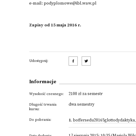
e-mail:
podyplomowe@ibl.waw.pl
Zapisy od 15 maja 2016 r.
Udostępnij:
Informacje
2100 zł za semestr
Wysokość czesnego:
dwa semestry
Długość trwania
kursu:
Do pobrania:
1
.
boffersedu20165glottodydaktyka
17 sierpnia 2015; 10:35 (Mariola Wil
Data dodania: