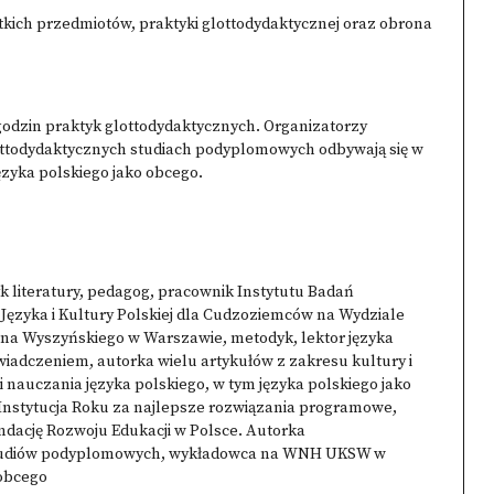
kich przedmiotów, praktyki glottodydaktycznej oraz obrona
godzin praktyk glottodydaktycznych. Organizatorzy
lottodydaktycznych studiach podyplomowych odbywają się w
języka polskiego jako obcego.
k literatury, pedagog, pracownik Instytutu Badań
 Języka i Kultury Polskiej dla Cudzoziemców na Wydziale
na Wyszyńskiego w Warszawie, metodyk, lektor języka
iadczeniem, autorka wielu artykułów z zakresu kultury i
yki nauczania języka polskiego, w tym języka polskiego jako
: Instytucja Roku za najlepsze rozwiązania programowe,
dację Rozwoju Edukacji w Polsce. Autorka
 studiów podyplomowych, wykładowca na WNH UKSW w
 obcego