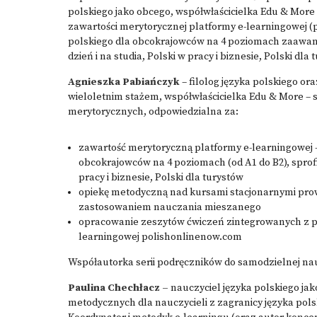
polskiego jako obcego, współwłaścicielka Edu & More
zawartości merytorycznej platformy e-learningowej (p
polskiego dla obcokrajowców na 4 poziomach zaawanso
dzień i na studia, Polski w pracy i biznesie, Polski dla
Agnieszka Pabiańczyk
– filolog języka polskiego or
wieloletnim stażem, współwłaścicielka Edu & More – s
merytorycznych, odpowiedzialna za:
zawartość merytoryczną platformy e-learningowej - 
obcokrajowców na 4 poziomach (od A1 do B2), sprofil
pracy i biznesie, Polski dla turystów
opiekę metodyczną nad kursami stacjonarnymi pr
zastosowaniem nauczania mieszanego
opracowanie zeszytów ćwiczeń zintegrowanych z 
learningowej polishonlinenow.com
Współautorka serii podręczników do samodzielnej nau
Paulina Chechłacz –
nauczyciel języka polskiego ja
metodycznych dla nauczycieli z zagranicy języka pol