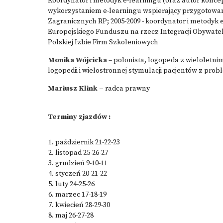
Koordynator i metodyk e-learningu (oraz autor koncepc
wykorzystaniem e-learningu wspierający przygotowa
Zagranicznych RP; 2005-2009 - koordynator i metodyk
Europejskiego Funduszu na rzecz Integracji Obywateli
Polskiej Izbie Firm Szkoleniowych
Monika Wójcicka
– polonista, logopeda z wieloletnim
logopedii i wielostronnej stymulacji pacjentów z pr
Mariusz Klink –
radca prawny
Terminy zjazdów :
październik 21-22-23
listopad 25-26-27
grudzień 9-10-11
styczeń 20-21-22
luty 24-25-26
marzec 17-18-19
kwiecień 28-29-30
maj 26-27-28