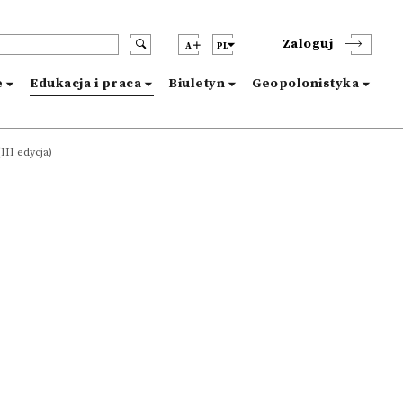
Zaloguj
A
PL
e
Edukacja i praca
Biuletyn
Geopolonistyka
III edycja)