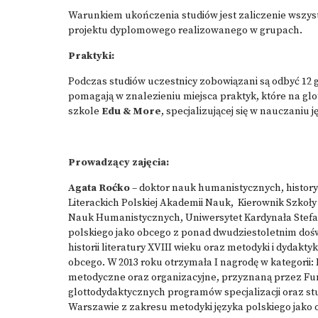
Warunkiem ukończenia studiów jest zaliczenie wszyst
projektu dyplomowego realizowanego w grupach.
Praktyki:
Podczas studiów uczestnicy zobowiązani są odbyć 12 
pomagają w znalezieniu miejsca praktyk, które na g
szkole
Edu & More
, specjalizującej się w nauczaniu 
Prowadzący zajęcia:
Agata Roćko
– doktor nauk humanistycznych, history
Literackich Polskiej Akademii Nauk, Kierownik Szkoły
Nauk Humanistycznych, Uniwersytet Kardynała Stefa
polskiego jako obcego z ponad dwudziestoletnim dośw
historii literatury XVIII wieku oraz metodyki i dydakt
obcego. W 2013 roku otrzymała I nagrodę w kategorii
metodyczne oraz organizacyjne, przyznaną przez Fun
glottodydaktycznych programów specjalizacji oraz
Warszawie z zakresu metodyki języka polskiego jako