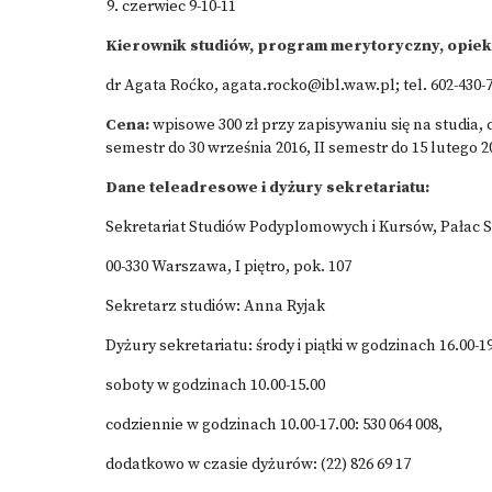
czerwiec 9-10-11
Kierownik studiów, program merytoryczny, opie
dr Agata Roćko,
agata.rocko@ibl.waw.pl
; tel. 602-430-
Cena:
wpisowe 300 zł przy zapisywaniu się na studia, 
semestr do 30 września 2016, II semestr do 15 lutego 
Dane teleadresowe i dyżury sekretariatu:
Sekretariat Studiów Podyplomowych i Kursów, Pałac St
00-330 Warszawa, I piętro, pok. 107
Sekretarz studiów: Anna Ryjak
Dyżury sekretariatu: środy i piątki w godzinach 16.00-19
soboty w godzinach 10.00-15.00
codziennie w godzinach 10.00-17.00: 530 064 008,
dodatkowo w czasie dyżurów: (22) 826 69 17