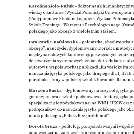
Karolina Zioło-Pużuk
– doktor nauk humanistycznych 
wiedzy o kulturze (Wydział Polonistyki Uniwersytet
(Podyplomowe Studium Logopedii Wydział Polonistyki
Szkołę Treningu i Warsztatu Psychologicznego (Ośrod
polskiego jako obcego z wieloletnim stażem.
Ewa Pawlic-Rafałowska
– polonistka, absolwentka 
obcego”, nauczyciel dyplomowany. Doradca metodycz
międzynarodowych konferencji poświęconych edukacj
do stworzenia systemowych zmian dot. edukacji cud
autorów (i współautorka) publikacji „Ku wielokultur
nauczania języka polskiego jako drugiego dla I, II i 
poradnika „Inny w polskiej szkole. Poradnik dla nauc
Marzena Suska
– dyplomowany nauczyciel języka po
gimnazjum oraz szkole podstawowej, lektor języka p
specjalizacji glottodydaktycznej na WNH UKSW oraz
podręczników do nauczania języka polskiego jako obc
nauki polskiego: „Polski. Bez problemu!”
Dorota Gruza
– politolog, pomysłodawczyni i współ
odpowiedzialna za rozwój funkcjonalności portalu i 