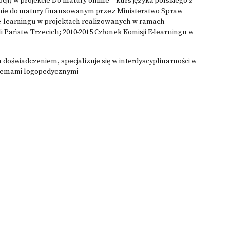
ji) w projekcie Do matury online – kurs języka polskiego z
nie do matury finansowanym przez Ministerstwo Spraw
 e-learningu w projektach realizowanych w ramach
 Państw Trzecich; 2010-2015 Członek Komisji E-learningu w
 doświadczeniem, specjalizuje się w interdyscyplinarności w
oblemami logopedycznymi