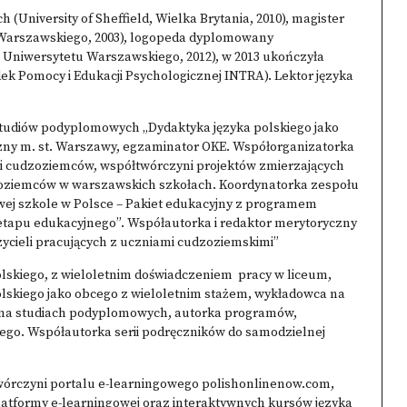
(University of Sheffield, Wielka Brytania, 2010), magister
u Warszawskiego, 2003), logopeda dyplomowany
 Uniwersytetu Warszawskiego, 2012), w 2013 ukończyła
ek Pomocy i Edukacji Psychologicznej INTRA). Lektor języka
studiów podyplomowych „Dydaktyka języka polskiego jako
ny m. st. Warszawy, egzaminator OKE. Współorganizatorka
i cudzoziemców, współtwórczyni projektów zmierzających
zoziemców w warszawskich szkołach. Koordynatorka zespołu
owej szkole w Polsce – Pakiet edukacyjny z programem
III etapu edukacyjnego”. Współautorka i redaktor merytoryczny
zycieli pracujących z uczniami cudzoziemskimi”
lskiego, z wieloletnim doświadczeniem pracy w liceum,
olskiego jako obcego z wieloletnim stażem, wykładowca na
 na studiach podyplomowych, autorka programów,
ego. Współautorka serii podręczników do samodzielnej
twórczyni portalu e-learningowego polishonlinenow.com,
platformy e-learningowej oraz interaktywnych kursów języka