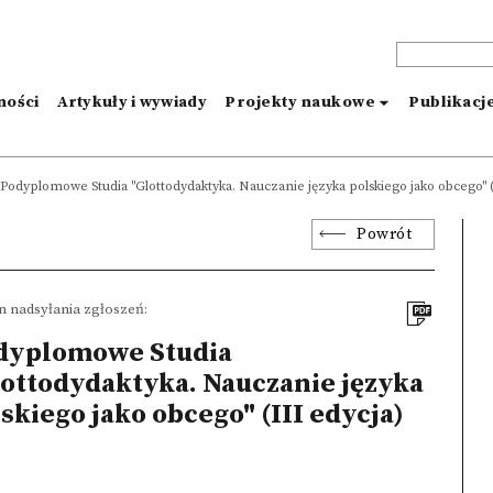
ności
Artykuły i wywiady
Projekty naukowe
Publikacj
Podyplomowe Studia "Glottodydaktyka. Nauczanie języka polskiego jako obcego" (
Powrót
n nadsyłania zgłoszeń:
dyplomowe Studia
lottodydaktyka. Nauczanie języka
skiego jako obcego" (III edycja)