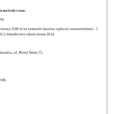
ka metodyczna:
795
czesne 2100 zł za semestr (można opłacać semestralnie) – I
2017; świadectwo ukończenia 30 zł.
aszica, ul. Nowy Świat 72,
.00,