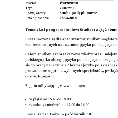
Warszawa
Miasto:
zaoczne
Tryb:
Studia podyplomowe
Rodzaj oferty:
08.05.2016
Data ogłoszenia:
Tematyka i program studiów:
Studia trwają 2 seme
Przeznaczone są dla absolwentów studiów magisters
zainteresowanych nauczaniem języka polskiego jako
Celem studiów jest przekazanie wiedzy oraz umiejętn
polskiego jako obcego, języka polskiego jako drugie
się do pracy nauczyciela / lektora języka polskiego 
prowadzone są przez wybitnych specjalistów, praktyk
doświadczeniem.
Zajęcia odbywają się raz w miesiącu:
w piątki od 15.45 do 19.00
w soboty i niedziele od 9.00 do 16.00
Inauguracja III edycji – październik 2016