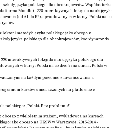
 – szkoły języka polskiego dla obcokrajowców. Współautorka
latforma Moodle) - 220 interaktywnych lekcji do nauki języka
wania (od A1 do B2), sprofilowanych w kursy: Polski na co
 turystów
az lektor i metodyk języka polskiego jako obcego z
zkoły języka polskiego dla obcokrajowców, koordynator ds.
220 interaktywnych lekcji do nauki języka polskiego dla
owanych w kursy: Polski na co dzień i na studia, Polski w
owadzonymi na każdym poziomie zaawansowania z
programem kursów umieszczonych na platformie e-
ki polskiego: „Polski. Bez problemu!”
ko obcego z wieloletnim stażem, wykładowca na kursach
skiego jako obcego na UKSW w Warszawie. 2015-2014 -