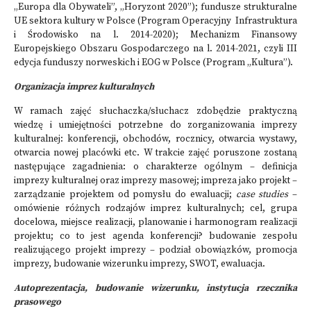
„Europa dla Obywateli”, „Horyzont 2020”); fundusze strukturalne
UE sektora kultury w Polsce (Program Operacyjny Infrastruktura
i Środowisko na l. 2014-2020); Mechanizm Finansowy
Europejskiego Obszaru Gospodarczego na l. 2014-2021, czyli III
edycja funduszy norweskich i EOG w Polsce (Program „Kultura”).
Organizacja imprez kulturalnych
W ramach zajęć słuchaczka/słuchacz zdobędzie praktyczną
wiedzę i umiejętności potrzebne do zorganizowania imprezy
kulturalnej: konferencji, obchodów, rocznicy, otwarcia wystawy,
otwarcia nowej placówki etc. W trakcie zajęć poruszone zostaną
następujące zagadnienia: o charakterze ogólnym – definicja
imprezy kulturalnej oraz imprezy masowej; impreza jako projekt –
zarządzanie projektem od pomysłu do ewaluacji;
case studies
–
omówienie różnych rodzajów imprez kulturalnych; cel, grupa
docelowa, miejsce realizacji, planowanie i harmonogram realizacji
projektu; co to jest agenda konferencji? budowanie zespołu
realizującego projekt imprezy – podział obowiązków, promocja
imprezy, budowanie wizerunku imprezy, SWOT, ewaluacja.
Autoprezentacja, budowanie wizerunku, instytucja rzecznika
prasowego