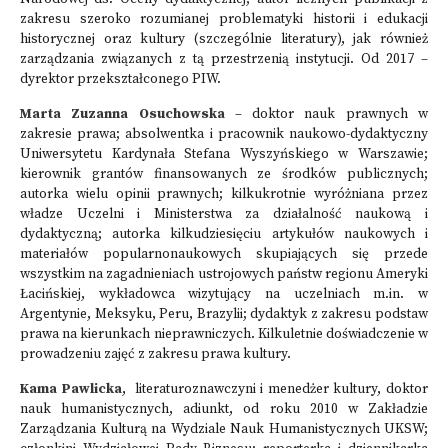
zakresu szeroko rozumianej problematyki historii i edukacji
historycznej oraz kultury (szczególnie literatury), jak również
zarządzania związanych z tą przestrzenią instytucji. Od 2017 –
dyrektor przekształconego PIW.
Marta Zuzanna Osuchowska
– doktor nauk prawnych w
zakresie prawa; absolwentka i pracownik naukowo-dydaktyczny
Uniwersytetu Kardynała Stefana Wyszyńskiego w Warszawie;
kierownik grantów finansowanych ze środków publicznych;
autorka wielu opinii prawnych; kilkukrotnie wyróżniana przez
władze Uczelni i Ministerstwa za działalność naukową i
dydaktyczną; autorka kilkudziesięciu artykułów naukowych i
materiałów popularnonaukowych skupiających się przede
wszystkim na zagadnieniach ustrojowych państw regionu Ameryki
Łacińskiej, wykładowca wizytujący na uczelniach m.in. w
Argentynie, Meksyku, Peru, Brazylii; dydaktyk z zakresu podstaw
prawa na kierunkach nieprawniczych. Kilkuletnie doświadczenie w
prowadzeniu zajęć z zakresu prawa kultury.
Kama Pawlicka
, literaturoznawczyni i menedżer kultury, doktor
nauk humanistycznych, adiunkt, od roku 2010 w Zakładzie
Zarządzania Kulturą na Wydziale Nauk Humanistycznych UKSW;