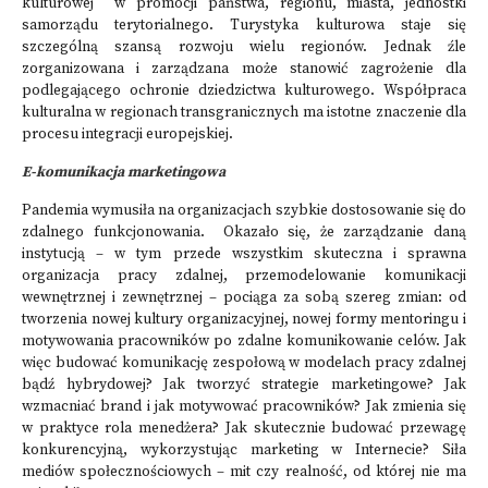
kulturowej w promocji państwa, regionu, miasta, jednostki
samorządu terytorialnego. Turystyka kulturowa staje się
szczególną szansą rozwoju wielu regionów. Jednak źle
zorganizowana i zarządzana może stanowić zagrożenie dla
podlegającego ochronie dziedzictwa kulturowego. Współpraca
kulturalna w regionach transgranicznych ma istotne znaczenie dla
procesu integracji europejskiej.
E-komunikacja marketingowa
Pandemia wymusiła na organizacjach szybkie dostosowanie się do
zdalnego funkcjonowania. Okazało się, że zarządzanie daną
instytucją – w tym przede wszystkim skuteczna i sprawna
organizacja pracy zdalnej, przemodelowanie komunikacji
wewnętrznej i zewnętrznej – pociąga za sobą szereg zmian: od
tworzenia nowej kultury organizacyjnej, nowej formy mentoringu i
motywowania pracowników po zdalne komunikowanie celów. Jak
więc budować komunikację zespołową w modelach pracy zdalnej
bądź hybrydowej? Jak tworzyć strategie marketingowe? Jak
wzmacniać brand i jak motywować pracowników? Jak zmienia się
w praktyce rola menedżera? Jak skutecznie budować przewagę
konkurencyjną, wykorzystując marketing w Internecie? Siła
mediów społecznościowych – mit czy realność, od której nie ma