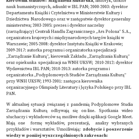
Kierownik Studiów: Magdalena Ślusarska
, historyk, doktor
nauk humanistycznych, adiunkt w IBL PAN; 2000-2003: dyrektor
Departamentu Książki i Czytelnictwa w Ministerstwie Kultury i
Dziedzictwa Narodowego oraz w zastępstwie dyrektor generalny
ministerstwa; 2003-2005: prezes i dyrektor naczelny
(zarządzający) Centrali Handlu Zagranicznego „Ars Polona” S.A.,
organizatora krajowych i międzynarodowych targów książki w
Warszawie; 2005-2008: dyrektor Instytutu Książki w Krakowie;
2009-2017: autorka programu i organizatorka specjalizacji
„Zarządzanie Kulturą”, kierownik Zakładu „Zarządzania Kulturą”
oraz opiekunka specjalizacji na WNH UKSW; 2010-2012: dyrektor
Wydawnictwa IBL PAN; 2010-2013: autorka programu i
organizatorka „Podyplomowych Studiów Zarządzania Kulturą”
przy WNH UKSW; 1993-2001: zastępca kierownika
organizacyjnego Olimpiady Literatury i Języka Polskiego przy IBL
PAN.
W aktualnej sytuacji związanej z pandemią Podyplomowe Studia
Zarządzania Kulturą odbywają się on-line. Spotkania wideo
słuchaczy i wykładowców są możliwe dzięki aplikacji Google Meet.
Mają one formę wykładów, prezentacji, analizy wybranych
przykładów i warsztatów. Umożliwiają:
zdobycie i poszerzenie
wiedzy w poniżej wyszczególnionych zakresach: