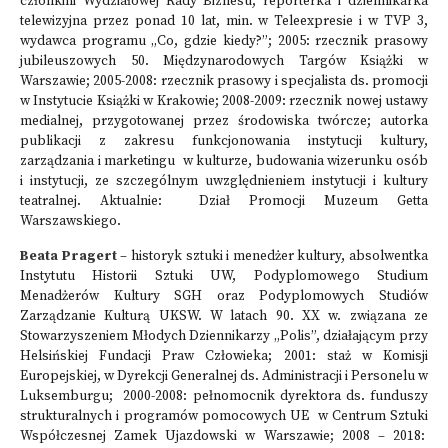
członkini Wydziałowej Rady Biznesu; reporterka i dziennikarka
telewizyjna przez ponad 10 lat, min. w Teleexpresie i w TVP 3,
wydawca programu „Co, gdzie kiedy?”; 2005: rzecznik prasowy
jubileuszowych 50. Międzynarodowych Targów Książki w
Warszawie; 2005-2008: rzecznik prasowy i specjalista ds. promocji
w Instytucie Książki w Krakowie; 2008-2009: rzecznik nowej ustawy
medialnej, przygotowanej przez środowiska twórcze; autorka
publikacji z zakresu funkcjonowania instytucji kultury,
zarządzania i marketingu w kulturze, budowania wizerunku osób
i instytucji, ze szczególnym uwzględnieniem instytucji i kultury
teatralnej. Aktualnie: Dział Promocji Muzeum Getta
Warszawskiego.
Beata Pragert
– historyk sztuki i menedżer kultury, absolwentka
Instytutu Historii Sztuki UW, Podyplomowego Studium
Menadżerów Kultury SGH oraz Podyplomowych Studiów
Zarządzanie Kulturą UKSW. W latach 90. XX w. związana ze
Stowarzyszeniem Młodych Dziennikarzy „Polis”, działającym przy
Helsińskiej Fundacji Praw Człowieka; 2001: staż w Komisji
Europejskiej, w Dyrekcji Generalnej ds. Administracji i Personelu w
Luksemburgu; 2000-2008: pełnomocnik dyrektora ds. funduszy
strukturalnych i programów pomocowych UE w Centrum Sztuki
Współczesnej Zamek Ujazdowski w Warszawie; 2008 – 2018: