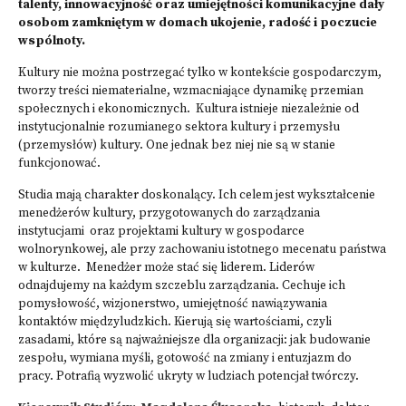
talenty, innowacyjność oraz umiejętności komunikacyjne dały
osobom zamkniętym w domach ukojenie, radość i poczucie
wspólnoty.
Kultury nie można postrzegać tylko w kontekście gospodarczym,
tworzy treści niematerialne, wzmacniające dynamikę przemian
społecznych i ekonomicznych. Kultura istnieje niezależnie od
instytucjonalnie rozumianego sektora kultury i przemysłu
(przemysłów) kultury. One jednak bez niej nie są w stanie
funkcjonować.
Studia mają charakter doskonalący. Ich celem jest wykształcenie
menedżerów kultury, przygotowanych do zarządzania
instytucjami oraz projektami kultury w gospodarce
wolnorynkowej, ale przy zachowaniu istotnego mecenatu państwa
w kulturze. Menedżer może stać się liderem. Liderów
odnajdujemy na każdym szczeblu zarządzania. Cechuje ich
pomysłowość, wizjonerstwo, umiejętność nawiązywania
kontaktów międzyludzkich. Kierują się wartościami, czyli
zasadami, które są najważniejsze dla organizacji: jak budowanie
zespołu, wymiana myśli, gotowość na zmiany i entuzjazm do
pracy. Potrafią wyzwolić ukryty w ludziach potencjał twórczy.