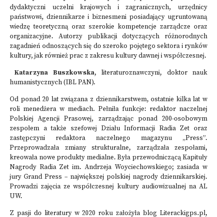
dydaktyczni uczelni krajowych i zagranicznych, urzędnicy
państwowi, dziennikarze i biznesmeni posiadający ugruntowaną
wiedzę teoretyczną oraz szerokie kompetencje zarządcze oraz
organizacyjne. Autorzy publikacji dotyczących różnorodnych
zagadnień odnoszących się do szeroko pojętego sektora i rynków
kultury, jak również prac z zakresu kultury dawnej i współczesnej.
Katarzyna Buszkowska
, literaturoznawczyni, doktor nauk
humanistycznych (IBL PAN).
Od ponad 20 lat związana z dziennikarstwem, ostatnie kilka lat w
roli menedżera w mediach. Pełniła funkcje: redaktor naczelnej
Polskiej Agencji Prasowej, zarządzając ponad 200-osobowym
zespołem a także szefowej Działu Informacji Radia Zet oraz
zastępczyni redaktora naczelnego magazynu „Press”.
Przeprowadzała zmiany strukturalne, zarządzała zespołami,
kreowała nowe produkty medialne. Była przewodniczącą Kapituły
Nagrody Radia Zet im. Andrzeja Woyciechowskiego; zasiada w
jury Grand Press – największej polskiej nagrody dziennikarskiej.
Prowadzi zajęcia ze współczesnej kultury audiowizualnej na AL
UW.
Z pasji do literatury w 2020 roku założyła blog Literackigps.pl,