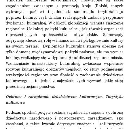
jednostek samorządu terytorialnego. Poświęcone są także
zagadnieniom związanym z promocją kraju (Polski, innych
wybranych państw) i jednostek samorządu terytorialnego
poprzez kulturę, czyli działań realizujących zadania przypisane
dyplomacji kulturalnej. W obliczu globalizacji wzrasta znaczenie
regionalnej i lokalnej polityki kulturalnej, jak również organizacji
reprezentujących społeczeństwo obywatelskie. Samorządy
odgrywają kluczową rolę w finansowaniu i pielęgnowaniu kultury
na swoim terenie. Dyplomacja kulturalna stanowi obecnie nie
tylko domenę międzynarodowej polityki państwa, ale ma wymiar
lokalny, realizujący się w dyplomacji publicznej regionu i miasta.
Wzmacnianie infrastruktury kulturalnej, zwłaszcza wspieranie
rozwoju kulturalnego obszarów wiejskich, co służy podniesieniu
atrakcyjności regionów oraz dbałość o zachowanie dziedzictwa
kulturowego – to jedne z najważniejszych wyzwań, jakie stają
przed instytucjami państwa.
Ochrona i zarządzanie dziedzictwem kulturowym. Turystyka
kulturowa
Podczas spotkań podjęte zostaną zagadnienia związane z ochroną
dziedzictwa narodowego i nowoczesnym zarządzaniem jego
zasobami, a także kwestie dotyczące znaczenia i roli turystyki