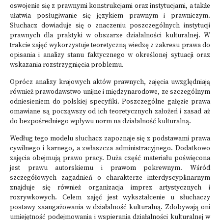
oswojenie się z prawnymi konstrukcjami oraz instytucjami, a także
ułatwia posługiwanie się językiem prawnym i prawniczym.
Słuchacz dowiaduje się o znaczeniu poszczególnych instytucji
prawnych dla praktyki w obszarze działalności kulturalnej. W
trakcie zajęć wykorzystuje teoretyczną wiedzę z zakresu prawa do
opisania i analizy stanu faktycznego w określonej sytuacji oraz
wskazania rozstrzygnięcia problemu.
Oprócz analizy krajowych aktów prawnych, zajęcia uwzględniają
również prawodawstwo unijne i międzynarodowe, ze szczególnym
odniesieniem do polskiej specyfiki. Poszczególne gałęzie prawa
omawiane są począwszy od ich teoretycznych założeń i zasad aż
do bezpośredniego wpływu norm na działalność kulturalną.
Według tego modelu słuchacz zapoznaje się z podstawami prawa
cywilnego i karnego, a zwłaszcza administracyjnego. Dodatkowo
zajęcia obejmują prawo pracy. Duża część materiału poświęcona
jest prawu autorskiemu i prawom pokrewnym. Wśród
szczegółowych zagadnień o charakterze interdyscyplinarnym
znajduje się również organizacja imprez artystycznych i
rozrywkowych. Celem zajęć jest wykształcenie u słuchaczy
postawy zaangażowania w działalność kulturalną. Zdobywają oni
umiejętność podejmowania i wspierania działalności kulturalnej w