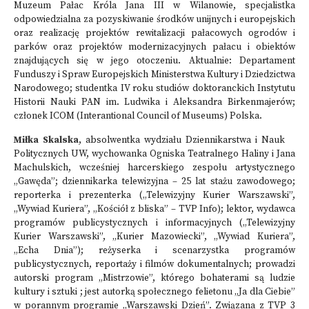
Muzeum Pałac Króla Jana III w Wilanowie, specjalistka
odpowiedzialna za pozyskiwanie środków unijnych i europejskich
oraz realizację projektów rewitalizacji pałacowych ogrodów i
parków oraz projektów modernizacyjnych pałacu i obiektów
znajdujących się w jego otoczeniu. Aktualnie: Departament
Funduszy i Spraw Europejskich Ministerstwa Kultury i Dziedzictwa
Narodowego; studentka IV roku studiów doktoranckich Instytutu
Historii Nauki PAN im. Ludwika i Aleksandra Birkenmajerów;
członek ICOM (Interantional Council of Museums) Polska.
Miłka Skalska
, absolwentka wydziału Dziennikarstwa i Nauk
Politycznych UW, wychowanka Ogniska Teatralnego Haliny i Jana
Machulskich, wcześniej harcerskiego zespołu artystycznego
„Gawęda”; dziennikarka telewizyjna – 25 lat stażu zawodowego;
reporterka i prezenterka („Telewizyjny Kurier Warszawski”,
„Wywiad Kuriera”, „Kościół z bliska” – TVP Info); lektor, wydawca
programów publicystycznych i informacyjnych („Telewizyjny
Kurier Warszawski”, „Kurier Mazowiecki”, „Wywiad Kuriera”,
„Echa Dnia”); reżyserka i scenarzystka programów
publicystycznych, reportaży i filmów dokumentalnych; prowadzi
autorski program „Mistrzowie”, którego bohaterami są ludzie
kultury i sztuki ; jest autorką społecznego felietonu „Ja dla Ciebie”
w porannym programie „Warszawski Dzień”. Związana z TVP 3