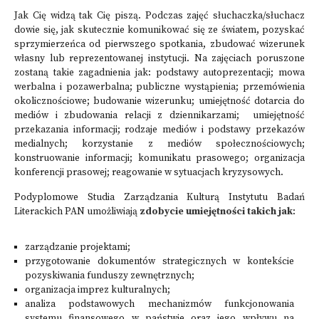
Jak Cię widzą tak Cię piszą. Podczas zajęć słuchaczka/słuchacz
dowie się, jak skutecznie komunikować się ze światem, pozyskać
sprzymierzeńca od pierwszego spotkania, zbudować wizerunek
własny lub reprezentowanej instytucji. Na zajęciach poruszone
zostaną takie zagadnienia jak: podstawy autoprezentacji; mowa
werbalna i pozawerbalna; publiczne wystąpienia; przemówienia
okolicznościowe; budowanie wizerunku; umiejętność dotarcia do
mediów i zbudowania relacji z dziennikarzami; umiejętność
przekazania informacji; rodzaje mediów i podstawy przekazów
medialnych; korzystanie z mediów społecznościowych;
konstruowanie informacji; komunikatu prasowego; organizacja
konferencji prasowej; reagowanie w sytuacjach kryzysowych.
Podyplomowe Studia Zarządzania Kulturą Instytutu Badań
Literackich PAN umożliwiają
zdobycie umiejętności takich jak
:
zarządzanie projektami;
przygotowanie dokumentów strategicznych w kontekście
pozyskiwania funduszy zewnętrznych;
organizacja imprez kulturalnych;
analiza podstawowych mechanizmów funkcjonowania
systemu finansowego w państwie oraz jego wpływu na