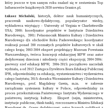
który jeszcze w tym samym roku znalazł się w zestawieniu Top
Influencerów książkowych 2020 serwisu Granice.pl.
Łukasz Michalski
, historyk, doktor nauk humanistycznych,
pracownik naukowo-dydaktyczny, popularyzator wiedzy,
wykładowca wizytujący – University of Virginia w Charlottesville
USA; 2000: koordynator projektów w Instytucie Dziedzictwa
Narodowego, 2001: Pełnomocnik Ministra Kultury i Dziedzictwa
Narodowego d/s obchodów Roku Paderewskiego: koordynator
realizacji ponad 200 rozmaitych projektów kulturowych w skali
całego kraju; 2003-2004 ekspert projektujący Muzeum Powstania
Warszawskiego, twórca koncepcji edukacyjnej MPW oraz autor
dedykowanej dzieciom i młodzieży części ekspozycji; 2004-2006:
pierwszy szef edukacji MPW; 2006-2015: początkowo naczelnik
wydziału, a od 2012 Zastępca Dyrektora Biura Edukacji Publicznej
IPN, odpowiedzialny za edukację, wystawiennictwo i wydawnictwa
całego Instytutu; 2015: doradca Wiceminister Kultury i Dziedzictwa
Narodowego, prof. Magdaleny Gawin, m.in. w zakresie
zarządzania systemem kultury w Polsce, odpowiedzialny za
proces przekształcenia Państwowego Instytutu Wydawniczego w
państwową instytucję kultury. Ekspert (sejm, ministerstwa,
instytucje publiczne, think-tanki), rzeczoznawca Ministra Edukacji
Narodowej ds. Oceny dydaktycznej; autor licznych publikacji z