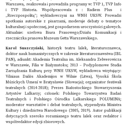
Warszawa, realizowała i prowadziła programy w: TVP 1, TVP Info
i TVP Historia. Współpracowała z : Radiem Plus i
„Rzeczpospolitą”; wykładowczyni na WNH UKSW. Prowadzi
spotkania autorskie z pisarzami, moderuje debaty o tematyce
kulturalnej i społecznej, jest gospodarzem uroczystości galowych.
Aktualnie: szefowa Biura Prasowego/Działu Komunikacji i
rzeczniczka prasowa Muzeum Getta Warszawskiego.
Karol Suszczyński
, historyk teatru lalek, literaturoznawca,
doktor nauk humanistycznych w zakresie literaturoznawstwa (IBL
PAN), adiunkt: Akademia Teatralna im. Aleksandra Zelwerowicza
w Warszawie, Filia w Białymstoku; 2013 – Podyplomowe Studia
Zarządzania Kulturą przy WNH UKSW, wykładowca wizytujący:
Vilniaus Dailės Akademijos w Wilnie (Litwa), Vysoká Škola
Múzickych Umení w Bratysławie (Słowacja); organizator festiwali
teatralnych (2014-2018); Prezes Białostockiego Stowarzyszenia
Artystów Lalkarzy; członek: Polskiego Towarzystwa Badań
Teatralnych i Polskiego Ośrodka Lalkarskiego POLUMINA;
moderator warsztatów i debat teatralnych, stypendysta Ministra
Kultury i dziedzictwa Narodowego (2005, 2019). Autor publikacji
dotyczących szeroko rozumianego teatru lalek oraz redaktor i
współredaktor edycji zbiorowych.