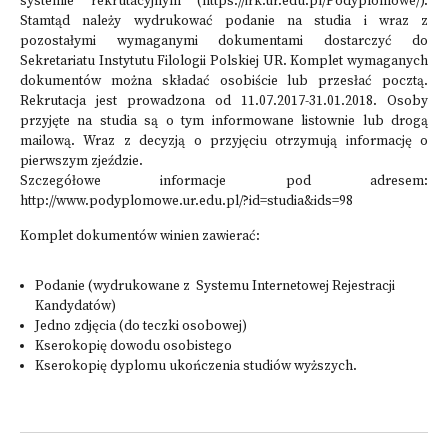
systemie rekrutacyjnym (
https://irk.ur.edu.pl/Podyplomowe/
).
Stamtąd należy wydrukować podanie na studia i wraz z
pozostałymi wymaganymi dokumentami dostarczyć do
Sekretariatu Instytutu Filologii Polskiej UR. Komplet wymaganych
dokumentów można składać osobiście lub przesłać pocztą.
Rekrutacja jest prowadzona od 11.07.2017-31.01.2018. Osoby
przyjęte na studia są o tym informowane listownie lub drogą
mailową. Wraz z decyzją o przyjęciu otrzymują informację o
pierwszym zjeździe.
Szczegółowe informacje pod adresem:
http://www.podyplomowe.ur.edu.pl/?id=studia&ids=98
Komplet dokumentów winien zawierać:
Podanie (wydrukowane z Systemu Internetowej Rejestracji
Kandydatów)
Jedno zdjęcia (do teczki osobowej)
Kserokopię dowodu osobistego
Kserokopię dyplomu ukończenia studiów wyższych.