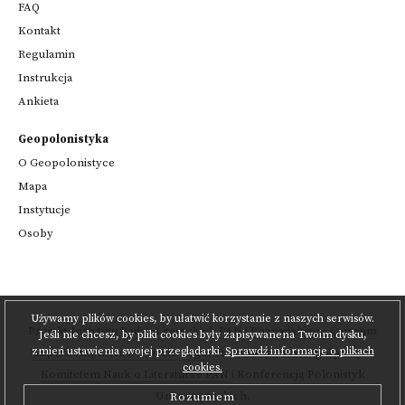
FAQ
Kontakt
Regulamin
Instrukcja
Ankieta
Geopolonistyka
O Geopolonistyce
Mapa
Instytucje
Osoby
Używamy plików cookies, by ułatwić korzystanie z naszych serwisów.
Projekt
Instytutu Badań Literackich PAN
i
Poznańskiego Centrum
Jeśli nie chcesz, by pliki cookies były zapisywanena Twoim dysku,
zmień ustawienia swojej przeglądarki.
Sprawdź informacje o plikach
Superkomputerowo-Sieciowego
,
realizowany we współpracy z
cookies.
Komitetem Nauk o Literaturze PAN
i Konferencją Polonistyk
Uniwersyteckich.
Rozumiem