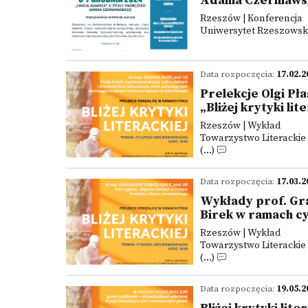
Adama Czerniaws
Rzeszów | Konferencja
Uniwersytet Rzeszowski 
Data rozpoczęcia:
17.02.2
Prelekcje Olgi Pł
„Bliżej krytyki lit
Rzeszów | Wykład
Towarzystwo Literackie
(...)
Data rozpoczęcia:
17.03.2
Wykłady prof. Gra
Birek w ramach cyk
Rzeszów | Wykład
Towarzystwo Literackie
(...)
Data rozpoczęcia:
19.05.2