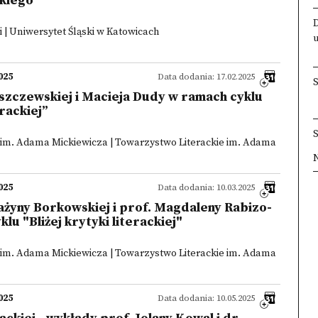
kiego
| Uniwersytet Śląski w Katowicach
025
Data dodania: 17.02.2025
aszczewskiej i Macieja Dudy w ramach cyklu
erackiej”
 im. Adama Mickiewicza | Towarzystwo Literackie im. Adama
×
×
×
×
025
Data dodania: 10.03.2025
żyny Borkowskiej i prof. Magdaleny Rabizo-
lu "Bliżej krytyki literackiej"
 im. Adama Mickiewicza | Towarzystwo Literackie im. Adama
025
Data dodania: 10.05.2025