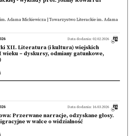
rackiej - wykłady prof. Jolany Kowal i dr
 im. Adama Mickiewicza | Towarzystwo Literackie im. Adama
026
Data dodania: 02.02.2026
i XII. Literatura (i kultura) wiejskich
I wieku – dyskursy, odmiany gatunkowe,
)
i
026
Data dodania: 16.03.2026
owa: Przerwane narracje, odzyskane głosy.
migracyjne w walce o widzialność
i