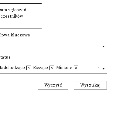
Data zgłoszeń
uczestników
Słowa kluczowe
Status
Nadchodzące
Bieżące
Minione
Wyczyść
Wyszukaj