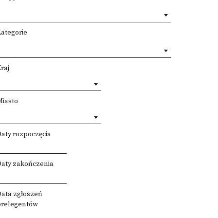
Kategorie
raj
Miasto
Daty rozpoczęcia
Daty zakończenia
Data zgłoszeń
prelegentów