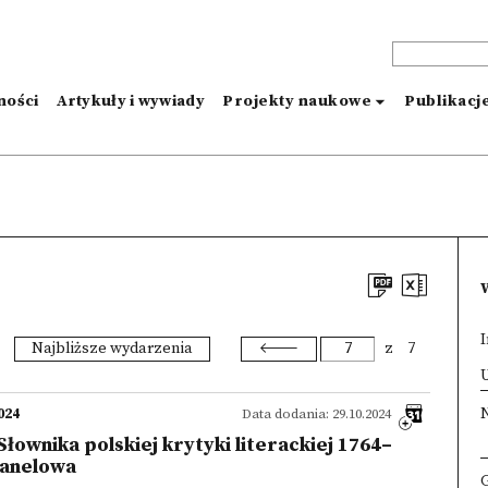
ności
Artykuły i wywiady
Projekty naukowe
Publikacj
I
Najbliższe wydarzenia
z
7
×
024
Data dodania: 29.10.2024
Słownika polskiej krytyki literackiej 1764–
panelowa