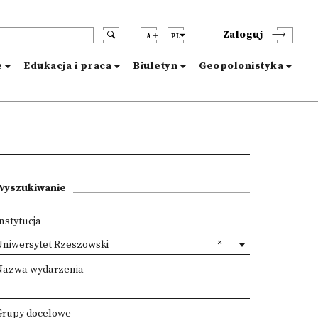
Zaloguj
A
PL
e
Edukacja i praca
Biuletyn
Geopolonistyka
Wyszukiwanie
nstytucja
Uniwersytet Rzeszowski
Nazwa wydarzenia
Grupy docelowe