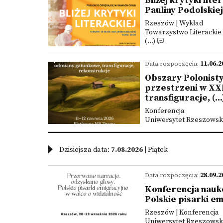
Bliżej krytyki lite
Pauliny Podolskiej
Rzeszów | Wykład
Towarzystwo Literackie
(...)
Data rozpoczęcia:
11.06.2
Obszary Polonistyk
przestrzeni w XX
transfiguracje, (...
Konferencja
Uniwersytet Rzeszowsk
Dzisiejsza data:
7.08.2026
| Piątek
Data rozpoczęcia:
28.09.2
Konferencja nauk
Polskie pisarki e
Rzeszów | Konferencja
Uniwersytet Rzeszowsk