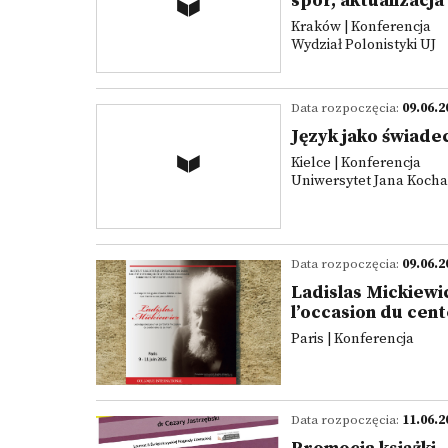
spór, aktualizacja
Kraków | Konferencja
Wydział Polonistyki UJ
Data rozpoczęcia:
09.06.2
Język jako świade
Kielce | Konferencja
Uniwersytet Jana Koch
Data rozpoczęcia:
09.06.2
Ladislas Mickiewi
l’occasion du cent
Paris | Konferencja
Data rozpoczęcia:
11.06.2