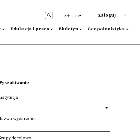
Zaloguj
A
PL
e
Edukacja i praca
Biuletyn
Geopolonistyka
Wyszukiwanie
nstytucja
Nazwa wydarzenia
Grupy docelowe