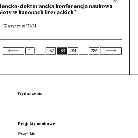
dencko-doktorancka konferencja naukowa
iety w kanonach literackich”
ej i Klasycznej UAM
1
282
283
284
286
Wydarzenia
Projekty naukowe
Wszystkie