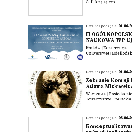
Call for papers
Data rozpoczęcia:
01.06.2
II OGÓLNOPOLS
NAUKOWA WP U
Kraków | Konferencja
Uniwersytet Jagielloński
Data rozpoczęcia:
01.06.2
Zebranie Komisji 
Adama Mickiewic
Warszawa | Posiedzeni
Towarzystwo Literackie
Data rozpoczęcia:
08.06.2
Konceptualizowani