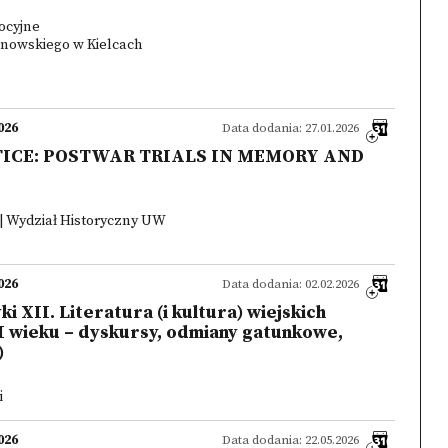
ocyjne
anowskiego w Kielcach
026
Data dodania: 27.01.2026
ICE: POSTWAR TRIALS IN MEMORY AND
| Wydział Historyczny UW
026
Data dodania: 02.02.2026
i XII. Literatura (i kultura) wiejskich
I wieku – dyskursy, odmiany gatunkowe,
)
i
026
Data dodania: 22.05.2026