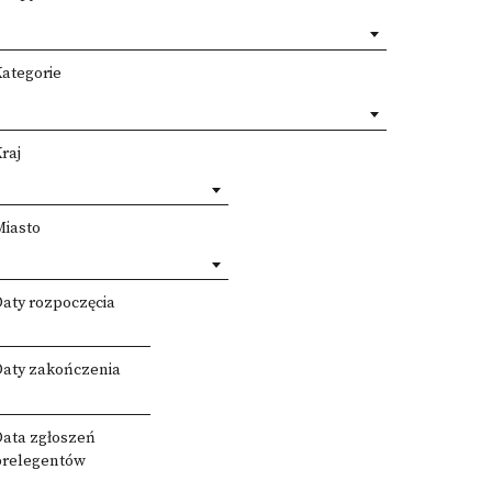
Kategorie
raj
Miasto
Daty rozpoczęcia
Daty zakończenia
Data zgłoszeń
prelegentów