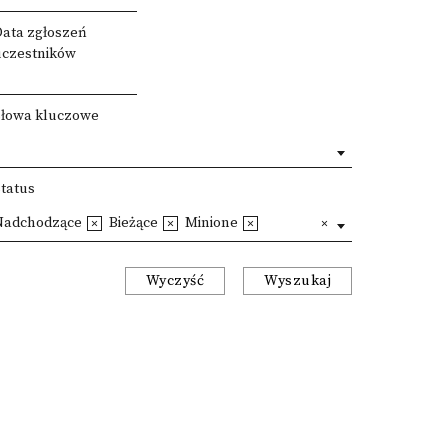
Data zgłoszeń
uczestników
Słowa kluczowe
Status
Nadchodzące
Bieżące
Minione
Wyczyść
Wyszukaj