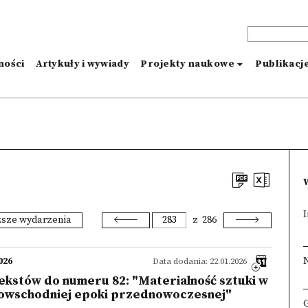
ności
Artykuły i wywiady
Projekty naukowe
Publikacj
I
ższe wydarzenia
z
286
026
Data dodania: 22.01.2026
ekstów do numeru 82: "Materialność sztuki w
owschodniej epoki przednowoczesnej"