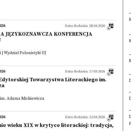
026
Data dodania: 28.04.2026
KA JĘZYKOZNAWCZA KONFERENCJA
J
K
 | Wydział Polonistyki UJ
026
Data dodania: 17.05.2026
Edytorskiej Towarzystwa Literackiego im.
za
e
 im. Adama Mickiewicza
026
Data dodania: 12.04.2026
e wieku XIX w krytyce literackiej: tradycja,