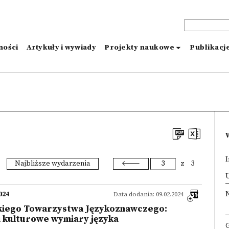
ności
Artykuły i wywiady
Projekty naukowe
Publikacj
I
Najbliższe wydarzenia
z
3
×
U
024
Data dodania: 09.02.2024
kiego Towarzystwa Językoznawczego:
i kulturowe wymiary języka