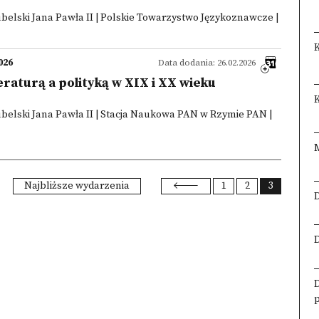
ubelski Jana Pawła II | Polskie Towarzystwo Językoznawcze |
026
Data dodania: 26.02.2026
eraturą a polityką w XIX i XX wieku
K
ubelski Jana Pawła II | Stacja Naukowa PAN w Rzymie PAN |
Najbliższe wydarzenia
1
2
3