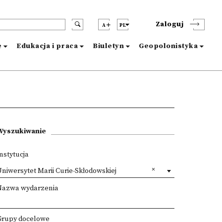
Zaloguj
A
PL
e
Edukacja i praca
Biuletyn
Geopolonistyka
Wyszukiwanie
nstytucja
niwersytet Marii Curie-Skłodowskiej
Nazwa wydarzenia
Grupy docelowe