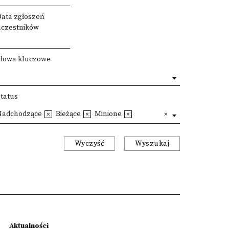
Data zgłoszeń
uczestników
Słowa kluczowe
Status
Nadchodzące
Bieżące
Minione
Wyczyść
Wyszukaj
Aktualności