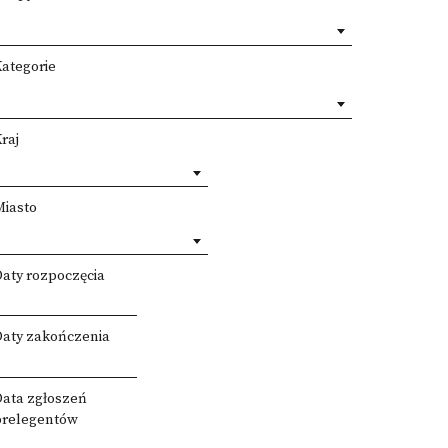
Kategorie
raj
Miasto
Daty rozpoczęcia
Daty zakończenia
Data zgłoszeń
prelegentów