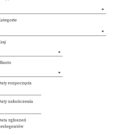
Kategorie
raj
Miasto
Daty rozpoczęcia
Daty zakończenia
Data zgłoszeń
prelegentów