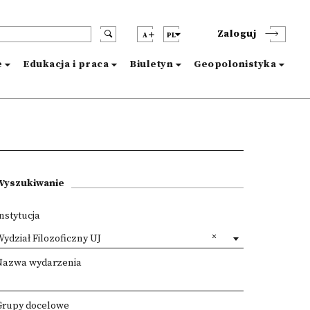
Zaloguj
A
PL
e
Edukacja i praca
Biuletyn
Geopolonistyka
Wyszukiwanie
nstytucja
ydział Filozoficzny UJ
Nazwa wydarzenia
Grupy docelowe