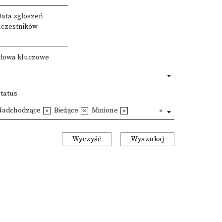
Data zgłoszeń
uczestników
Słowa kluczowe
Status
Nadchodzące
Bieżące
Minione
Wyczyść
Wyszukaj