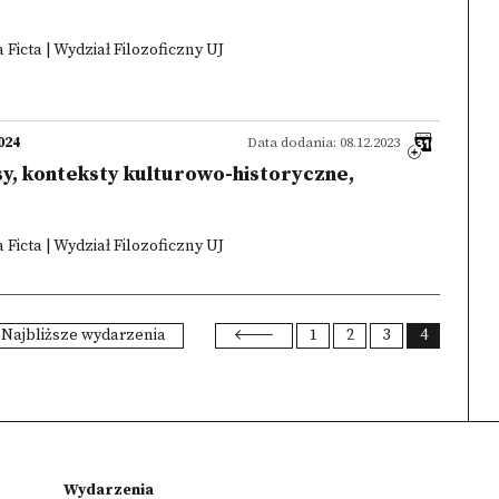
Ficta | Wydział Filozoficzny UJ
024
Data dodania: 08.12.2023
y, konteksty kulturowo-historyczne,
Ficta | Wydział Filozoficzny UJ
Najbliższe wydarzenia
1
2
3
4
Wydarzenia