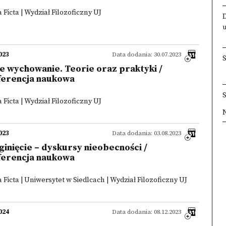
Ficta | Wydział Filozoficzny UJ
023
Data dodania: 30.07.2023
 wychowanie. Teorie oraz praktyki /
ferencja naukowa
Ficta | Wydział Filozoficzny UJ
×
×
×
×
023
Data dodania: 03.08.2023
aginięcie – dyskursy nieobecności /
ferencja naukowa
Ficta | Uniwersytet w Siedlcach | Wydział Filozoficzny UJ
024
Data dodania: 08.12.2023