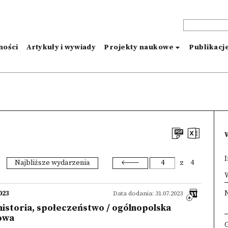
ności
Artykuły i wywiady
Projekty naukowe
Publikacj
I
Najbliższe wydarzenia
z
4
×
W
023
Data dodania: 31.07.2023
 historia, społeczeństwo / ogólnopolska
owa